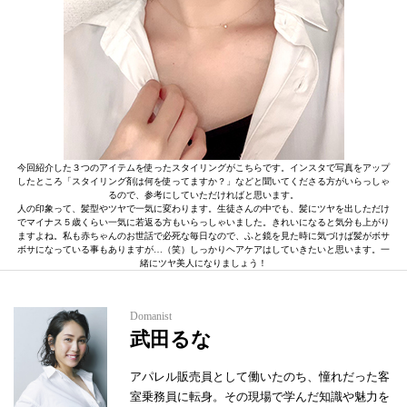
今回紹介した３つのアイテムを使ったスタイリングがこちらです。インスタで写真をアップ
したところ「スタイリング剤は何を使ってますか？」などと聞いてくださる方がいらっしゃ
るので、参考にしていただければと思います。
人の印象って、髪型やツヤで一気に変わります。生徒さんの中でも、髪にツヤを出しただけ
でマイナス５歳くらい一気に若返る方もいらっしゃいました。きれいになると気分も上がり
ますよね。私も赤ちゃんのお世話で必死な毎日なので、ふと鏡を見た時に気づけば髪がボサ
ボサになっている事もありますが…（笑）しっかりヘアケアはしていきたいと思います。一
緒にツヤ美人になりましょう！
Domanist
武田るな
アパレル販売員として働いたのち、憧れだった客
室乗務員に転身。その現場で学んだ知識や魅力を