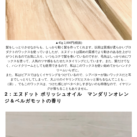
▲45g 2,000円(税抜)
髪をしっとりさせながらも、しっかり動く髪を作ってくれます。以前は質感が柔らかいプロ
ダクトのワックスを使っていましたが、エヌドットは固めの質感でより動きのある仕上がり
がつくれるのでお気に入り。いつもコテで髪を巻いているのですが、毛先はしっかりめにワ
ックスを塗って、人気のツヤ感をもたせたスタイリングにしています。また、髪だけてな
く、ハンドクリームとしても使用できるので、私はこのワックスを使い始めてからハンドク
リームいらずに。
また、私はピアスではなくイヤリングをつけているので、シアバターが強いワックスだと耳
までしっとりしてしまって、大ぶりのイヤリングだとスルッと落ちるなんてことも…
（涙）。でもこのワックスは、つけた感じがベタベタしすぎないのも特徴なので、イヤリン
グが落ちることもありません。
2：エヌドット ポリッシュオイル マンダリンオレン
ジ＆ベルガモットの香り