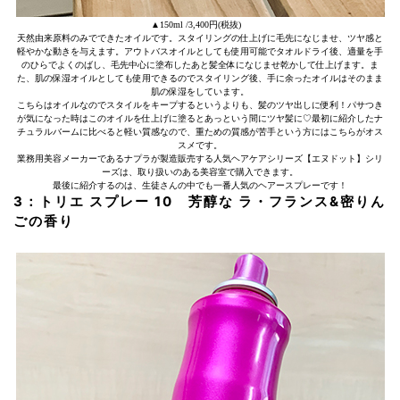
▲150ml /3,400円(税抜)
天然由来原料のみでできたオイルです。スタイリングの仕上げに毛先になじませ、ツヤ感と
軽やかな動きを与えます。アウトバスオイルとしても使用可能でタオルドライ後、適量を手
のひらでよくのばし、毛先中心に塗布したあと髪全体になじませ乾かして仕上げます。ま
た、肌の保湿オイルとしても使用できるのでスタイリング後、手に余ったオイルはそのまま
肌の保湿をしています。
こちらはオイルなのでスタイルをキープするというよりも、髪のツヤ出しに便利！パサつき
が気になった時はこのオイルを仕上げに塗るとあっという間にツヤ髪に♡最初に紹介したナ
チュラルバームに比べると軽い質感なので、重ための質感が苦手という方にはこちらがオス
スメです。
業務用美容メーカーであるナプラが製造販売する人気ヘアケアシリーズ【エヌドット】シリ
ーズは、取り扱いのある美容室で購入できます。
最後に紹介するのは、生徒さんの中でも一番人気のヘアースプレーです！
3：トリエ スプレー 10 芳醇な ラ・フランス&密りん
ごの香り