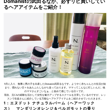
Domanistの武田るなが、必ずリピ買いしてい
るヘアアイテムをご紹介！
9月に入り、無事に男の子を出産したDomanist武田るなです。ようやく赤ちゃんとの生活が始
まり、慣れない日々をあたふたしながら送っております。ママってこんなに忙しいんだ。他
のママさんすごいなぁ…と改めて感じている日々です。
現在、元CAの経験を活かして女性を魅力アップするスクールを主宰しているのですが、レッ
スンで生徒さんに紹介している万能なヘアケアアイテムをご紹介させていただきます。
1：エヌドット ナチュラルバーム（ヘアーワック
ス） マンダリンオレンジ＆ベルガモットの香り