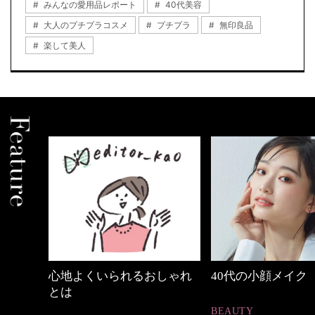
みんなの愛用品レポート
40代美容
大人のプチプラコスメ
プチプラ
無印良品
楽して美人
しゃれ
40代の小顔メイク
働く女性のバッグ
BEAUTY
FASHION