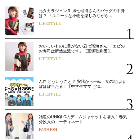
元タカラジェンヌ 凪七瑠海さんのバッグの中身
は？ 「ユニークな小物を楽しみながら…
LIFESTYLE
おいしいものに目がない凪七瑠海さん 「エビの
お寿司は断然生派です」【宝塚歌劇団O…
LIFESTYLE
ん!? どういうこと？ 安堵から一転、女の勘はほ
ぼほぼ当たる！【中学生ママ（40…
LIFESTYLE
話題のUNIQLOのデニムジャケットを購入！春気
分投入のコーディネート
FASHION