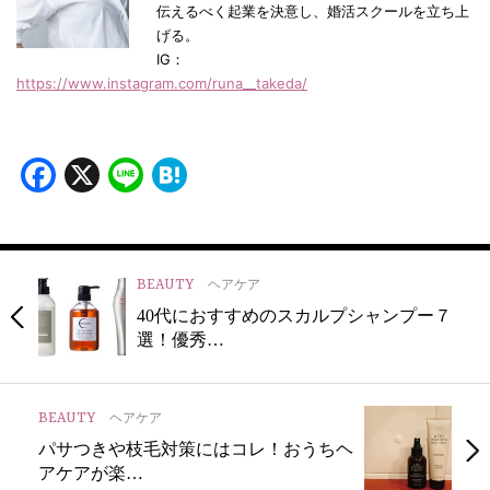
伝えるべく起業を決意し、婚活スクールを立ち上
げる。
IG：
https://www.instagram.com/runa__takeda/
Facebook
X
Line
Hatena
BEAUTY
ヘアケア
40代におすすめのスカルプシャンプー７
選！優秀…
BEAUTY
ヘアケア
パサつきや枝毛対策にはコレ！おうちヘ
アケアが楽…