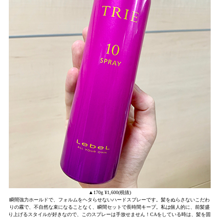
▲170g ¥1,600(税抜)
瞬間強力ホールドで、フォルムをヘタらせないハードスプレーです。髪をぬらさないこだわ
りの霧で、不自然な束になることなく、瞬間セットで長時間キープ。私は個人的に、前髪盛
り上げるスタイルが好きなので、このスプレーは手放せません！CAをしている時は、髪を固