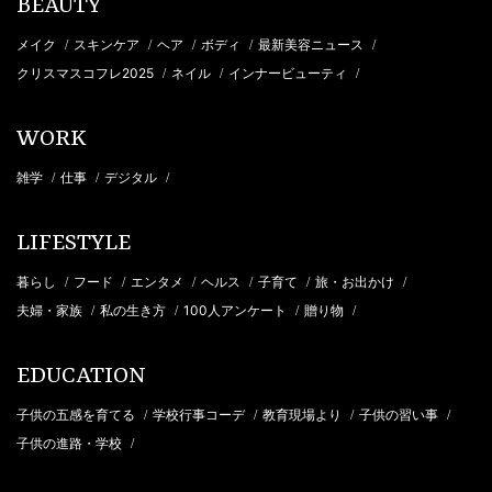
BEAUTY
メイク
スキンケア
ヘア
ボディ
最新美容ニュース
/
/
/
/
/
クリスマスコフレ2025
ネイル
インナービューティ
/
/
/
WORK
雑学
仕事
デジタル
/
/
/
LIFESTYLE
暮らし
フード
エンタメ
ヘルス
子育て
旅・お出かけ
/
/
/
/
/
/
夫婦・家族
私の生き方
100人アンケート
贈り物
/
/
/
/
EDUCATION
子供の五感を育てる
学校行事コーデ
教育現場より
子供の習い事
/
/
/
/
子供の進路・学校
/