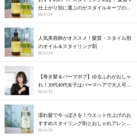
仕上がり別に選ぶのがスタイルキープのコ
BEAUTY
ツ...
人気美容師がオススメ！髪質・スタイル別
のオイル＆スタイリング剤
BEAUTY
【巻き髪＆パーマボブ】ゆるふわがおしゃ
れ！30代40代女子はパーマヘアで大人可
BEAUTY
愛...
濡れ髪で今っぽさを！ウエット仕上げのお
すすめスタイリング剤とおしゃれアレンジ
BEAUTY
方法