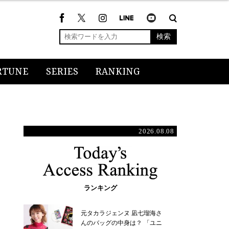
検索
RTUNE
SERIES
RANKING
2026.08.08
ランキング
元タカラジェンヌ 凪七瑠海さ
んのバッグの中身は？ 「ユニ