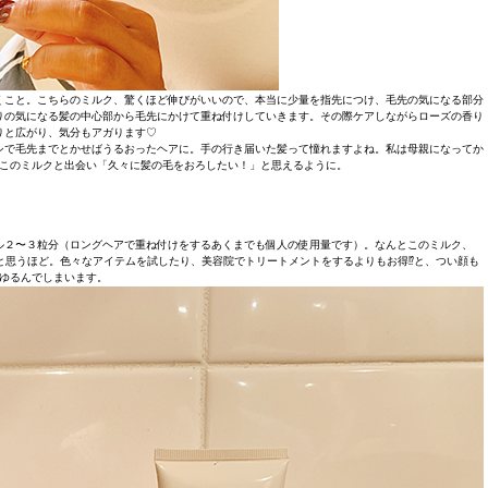
くこと。こちらのミルク、驚くほど伸びがいいので、本当に少量を指先につけ、毛先の気になる部分
りの気になる髪の中心部から毛先にかけて重ね付けしていきます。その際ケアしながらローズの香り
りと広がり、気分もアガります♡
シで毛先までとかせばうるおったヘアに。手の行き届いた髪って憧れますよね。私は母親になってか
このミルクと出会い「久々に髪の毛をおろしたい！」と思えるように。
ル２〜３粒分（ロングヘアで重ね付けをするあくまでも個人の使用量です）。なんとこのミルク、
？と思うほど。色々なアイテムを試したり、美容院でトリートメントをするよりもお得⁉︎と、つい顔も
ゆるんでしまいます。