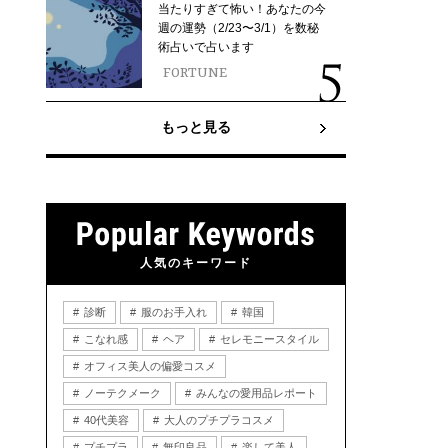
当たりすぎて怖い！あなたの今
週の運勢（2/23〜3/1）を数秘
術占いで占います
FORTUNE
もっと見る
人気のキーワード
診断
服のお手入れ
韓国
こなれ感
ヘア
セレモニースタイル
オフィス美人の偏愛コスメ
ノーテクメーク
みんなの愛用品レポート
40代美容
大人のプチプラコスメ
プチプラ
無印良品
楽して美人