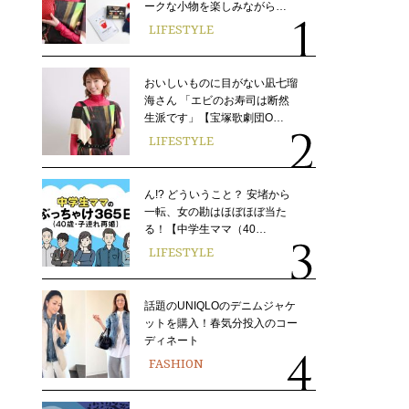
ークな小物を楽しみながら…
LIFESTYLE
おいしいものに目がない凪七瑠
海さん 「エビのお寿司は断然
生派です」【宝塚歌劇団O…
LIFESTYLE
ん!? どういうこと？ 安堵から
一転、女の勘はほぼほぼ当た
る！【中学生ママ（40…
LIFESTYLE
話題のUNIQLOのデニムジャケ
ットを購入！春気分投入のコー
ディネート
FASHION