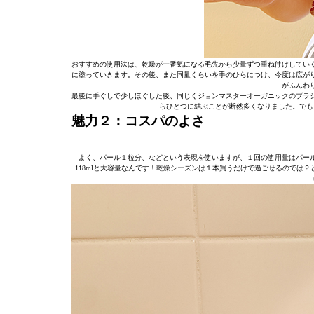
おすすめの使用法は、乾燥が一番気になる毛先から少量ずつ重ね付けしてい
に塗っていきます。その後、また同量くらいを手のひらにつけ、今度は広が
がふんわ
最後に手ぐしで少しほぐした後、同じくジョンマスターオーガニックのブラ
らひとつに結ぶことが断然多くなりました。でも
魅力２：コスパのよさ
よく、パール１粒分、などという表現を使いますが、１回の使用量はパー
118mlと大容量なんです！乾燥シーズンは１本買うだけで過ごせるのでは