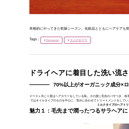
本格的にやってきた乾燥シーズン。化粧品とともにヘアケアも
Tags：
Domanist
大人の女子力
ドライヘアに着目した洗い流
70%以上がオーガニック成分×
２〜３ヶ月に１度はヘアカラーをしている私。その度に毛先のパサつき、枝
ではオイルタイプのものを中心に、気分に合わせてトリートメントをしてい
ミルクタイプのへアトリ
魅力１：毛先まで潤ったつるサラヘアに