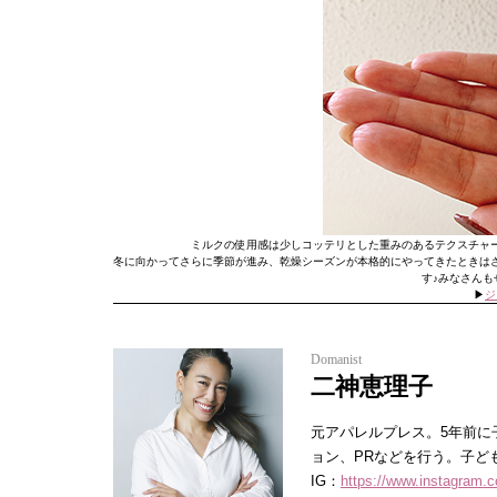
ミルクの使用感は少しコッテリとした重みのあるテクスチャ
冬に向かってさらに季節が進み、乾燥シーズンが本格的にやってきたときは
す♪みなさん
▶︎
ジ
Domanist
二神恵理子
元アパレルプレス。5年前に
ョン、PRなどを行う。子ど
IG：
https://www.instagram.c