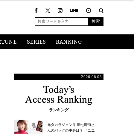
検索
RTUNE
SERIES
RANKING
2026.08.08
ランキング
元タカラジェンヌ 凪七瑠海さ
んのバッグの中身は？ 「ユニ