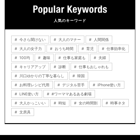
人気のキーワード
今さら聞けない
大人のマナー
人間関係
大人の女子力
おうち時間
育児
仕事効率化
100均
趣味
仕事も家庭も
夫婦
キャリアアップ
診断
仕事もおしゃれも
川口ゆかりの丁寧な暮らし
韓国
お料理レシピ代用
デジタル苦手
iPhone使い方
LINE使い方
#ワーママあるある劇場
大人かっこいい
時短
女の時間割
時事ネタ
文房具