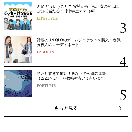
ん!? どういうこと？ 安堵から一転、女の勘はほ
ぼほぼ当たる！【中学生ママ（40…
LIFESTYLE
話題のUNIQLOのデニムジャケットを購入！春気
分投入のコーディネート
FASHION
当たりすぎて怖い！あなたの今週の運勢
（2/23〜3/1）を数秘術占いで占います
FORTUNE
もっと見る