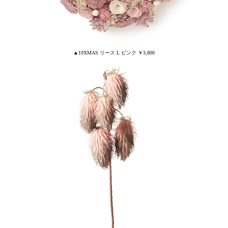
▲19XMAS リース L ピンク ￥3,800