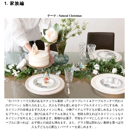
1. 家族編
テーマ：Natural Christmas
「今パーティーで人気のあるナチュラル素材（アンダープレート＆テーブルランナー代わり
のグリーン）を取り入れました。大人も子供も楽しめるテーブルスタイリングにする為、ス
タイリングの全体はまず大人をメインに考え、小物アイテムで子どもが楽しめるようなもの
をプラスしています。遊び心あるアイテムを加えても、色味も抑えればスタイリッシュなス
タイリングを叶えることが出来ます。動物やお菓子、宇宙をテーマにしたオーナメントをテ
ーブルに並べれば、お子様との会話も弾みます。また、グラス類は割れない素材を選べば大
人も子どもも心配なくパーティーを楽しめます。」