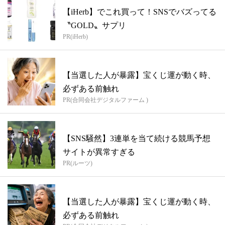
【iHerb】でこれ買って！SNSでバズってる
〝GOLD〟サプリ
PR(iHerb)
【当選した人が暴露】宝くじ運が動く時、
必ずある前触れ
PR(合同会社デジタルファーム )
【SNS騒然】3連単を当て続ける競馬予想
サイトが異常すぎる
PR(ルーツ)
【当選した人が暴露】宝くじ運が動く時、
必ずある前触れ