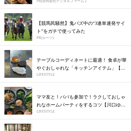
PR(合同会社デジタルファーム )
【競馬民騒然】鬼バズ中の“3連単連発サイ
ト”をガチで使ってみた
PR(ルーツ)
テーブルコーディネートに最適！ 食卓が華
やぐおしゃれな「キッチンアイテム」【お
LIFESTYLE
う...
ママ友と！パパも参加で！ラクしておしゃ
れなホームパーティをするコツ【川口ゆか
LIFESTYLE
りの...