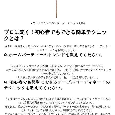
▲アートプランツ ランブータン ピンク ￥1,200
プロに聞く！初心者でもできる簡単テクニッ
クとは？
さらに、泉谷さんに最近のホームパーティーのトレンドや、初心者でもできるコーディネー
トのテクニックをお聞きしました。
Q.ホームパーティーのトレンドを教えてください。
「1.シェアリングサービスを活用してレンタルスペースでホームパーティーをする。
2.オリエンタルな雰囲気のアイテムを使用する。（女子会では、オーナメントやアートフラ
ワーを取り入れています。）
3.ナチュラル素材のアイテムを取り入れる。 などが増えています。」
Q. 初心者でも簡単にできるテーブルコーディネートの
テクニックを教えてください。
「まずはテーブルクロスを 1 枚敷くだけで非日常感が出ます。更にお皿をレイヤードするこ
とで雰囲気が高まるので、おすすめです！ぜひ試してください。」
なるほど、確かにテーブルクロスがあると簡単にパーティー感が出せそう！準備が難しいと
きにはそれだけでも普段とは違った雰囲気を楽しめそうです。
華やかで楽しいテーブルコーディネートで、パーティー気分がさらに高まるはず。今年のク