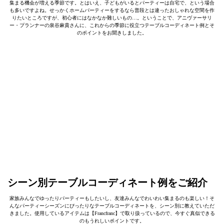
集まる機会が増える季節です。とはいえ、子どもがいるとパーティーは自宅で、という場合
も多いですよね。せっかくホームパーティーをするなら普段とは違ったおしゃれな空間を作
りたいところですが、初心者にはなかなか難しいもの…。ということで、アニヴァーサリ
ー・プランナーの泉谷麻貴さんに、これからの季節に役立つテーブルコーディネート例とそ
のポイントをお聞きしました。
シーン別テーブルコーディネート例をご紹介
家族みんなでゆったりパーティーもしたいし、友達みんなでわいわい集まるのも楽しい！そ
んなパーティーシーズンにぴったりなテーブルコーディネートを、シーン別に教えていただ
きました。使用しているアイテムは【Francfranc】で取り扱っているので、今すぐ真似できる
のもうれしいポイントです。