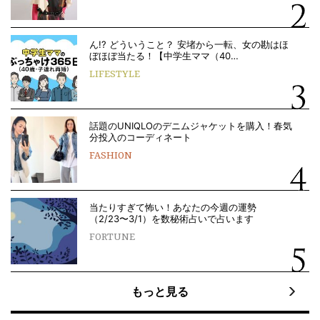
ん!? どういうこと？ 安堵から一転、女の勘はほ
ぼほぼ当たる！【中学生ママ（40…
LIFESTYLE
話題のUNIQLOのデニムジャケットを購入！春気
分投入のコーディネート
FASHION
当たりすぎて怖い！あなたの今週の運勢
（2/23〜3/1）を数秘術占いで占います
FORTUNE
もっと見る