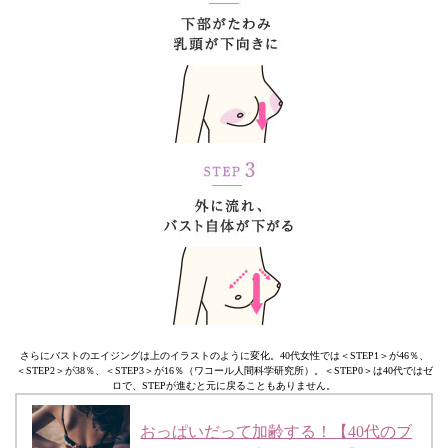
さらにバストのエイジングは上のイラストのように変化。40代女性では＜STEP1＞が46％、
＜STEP2＞が38％、＜STEP3＞が16％（ワコール人間科学研究所）。＜STEP0＞は40代ではゼ
ロで、STEPが進むと元に戻ることもありません。
おっぱいだって加齢する！【40代のブ