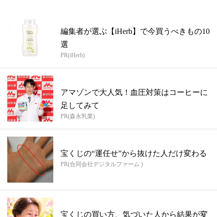
編集者が選ぶ【iHerb】で今買うべきもの10
選
PR(iHerb)
アマゾンで大人気！血圧対策はコーヒーに
足してみて
PR(森永乳業)
宝くじの“運任せ”から抜けた人だけ変わる
PR(合同会社デジタルファーム )
宝くじの買い方、気づいた人から結果が変