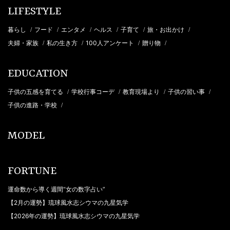
LIFESTYLE
暮らし
フード
エンタメ
ヘルス
子育て
旅・お出かけ
/
/
/
/
/
/
夫婦・家族
私の生き方
100人アンケート
贈り物
/
/
/
/
EDUCATION
子供の五感を育てる
学校行事コーデ
教育現場より
子供の習い事
/
/
/
/
子供の進路・学校
/
MODEL
FORTUNE
運命数から導く週間“女の数字占い”
【2月の運勢】琉球風水志シウマの九星気学
【2026年の運勢】琉球風水志シウマの九星気学