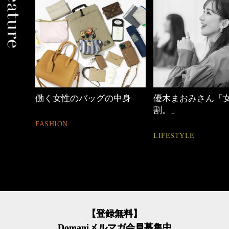
中身
優木まおみさん「女の時間
【ワーママのきれ
割。」
ュアル通勤】
LIFESTYLE
FASHION
【登録無料】
Domaniメルマガ会員募集中