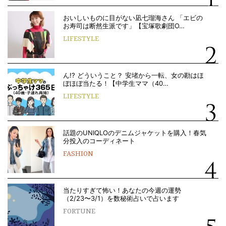
おいしいものに目がない凪七瑠海さん 「エビの
お寿司は断然生派です」【宝塚歌劇団O…
LIFESTYLE
ん!? どういうこと？ 安堵から一転、女の勘はほ
ぼほぼ当たる！【中学生ママ（40…
LIFESTYLE
話題のUNIQLOのデニムジャケットを購入！春気
分投入のコーディネート
FASHION
当たりすぎて怖い！あなたの今週の運勢
（2/23〜3/1）を数秘術占いで占います
FORTUNE