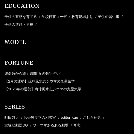
EDUCATION
子供の五感を育てる
学校行事コーデ
教育現場より
子供の習い事
/
/
/
/
子供の進路・学校
/
MODEL
FORTUNE
運命数から導く週間“女の数字占い”
【2月の運勢】琉球風水志シウマの九星気学
【2026年の運勢】琉球風水志シウマの九星気学
SERIES
町田啓太
お受験ママの相談室
editor_kao
こじらせ男
/
/
/
/
宝塚歌劇団OG
ワーママあるある劇場
耳恋
/
/