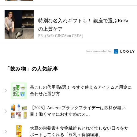
特別な名入れギフトも！ 銀座で選ぶReFa
の上質ケア
PR（ReFa GINZA on CREA）
Recommended by
「飲み物」の人気記事
茶こしの代用品6選！ 今すぐ使えるアイテムと用途に
合わせた選び方
【2025】Amazonブラックフライデーは飲料が狙い
目！働くママにおすすめのス…
大豆の栄養素も食物繊維もとれて忙しない日々をサ
ポートしてくれる「豆乳＋食物繊維」