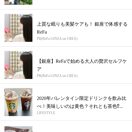
上質な眠りも美髪ケアも！ 銀座で体感する
ReFa
PR(ReFa GINZA on CREA)
【銀座】ReFaで始める大人の贅沢セルフケ
ア
PR(ReFa GINZA on CREA)
2020年バレンタイン限定ドリンクを飲み比
べ！美味しいのは黄色？それとも茶色⁉︎...
LIFESTYLE