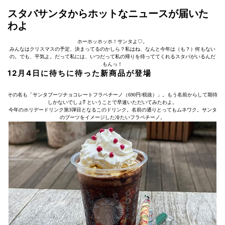
スタバサンタからホットなニュースが届いた
わよ
ホーホッホッホ！サンタよ♡。
みんなはクリスマスの予定、決まってるのかしら？私はね、なんと今年は（も？）何もない
の。でも、平気よ。だって私には、いつだって私の帰りを待っててくれるスタバがいるんだ
もんっ！
12月4日に待ちに待った新商品が登場
その名も「サンタブーツチョコレートフラペチーノ（690円/税抜）」。もう名前からして期待
しかないでしょ⁉︎ ということで早速いただいてみたわよ。
今年のホリデードリンク第3弾目となるこのドリンク。名前の通りとってもムネワク。サンタ
のブーツをイメージした冷たいフラペチーノ。