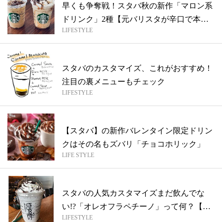
早くも争奪戦！スタバ秋の新作「マロン系
ドリンク」2種【元バリスタが辛口で本音
LIFESTYLE
を語...
スタバのカスタマイズ、これがおすすめ！
注目の裏メニューもチェック
LIFESTYLE
【スタバ】の新作バレンタイン限定ドリン
クはその名もズバリ「チョコホリック」
LIFE STYLE
スタバの人気カスタマイズまだ飲んでな
い!?「オレオフラペチーノ」って何？【元
LIFESTYLE
バリ...