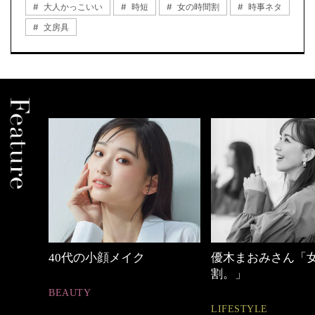
大人かっこいい
時短
女の時間割
時事ネタ
文房具
優木まおみさん「女の時間
心地よくいられる
割。」
とは
LIFESTYLE
FASHION