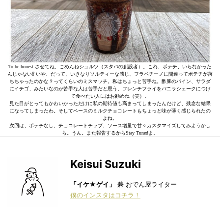
To be honest させてね、ごめんねシュルツ（スタバの創設者）。これ、ポテチ、いらなかった
んじゃない⁉︎ いや、だって、いきなりソルティーな感じ、フラペチーノに間違ってポテチが落
ちちゃったのかな？ってくらいのミスマッチ。私はちょっと苦手ね。酢豚のパイン、サラダ
にイチゴ、みたいなのが苦手な人は苦手だと思う。フレンチフライをバニラシェークにつけ
て食べたい人にはお勧めね（笑）。
見た目がとってもかわいかっただけに私の期待値も高まってしまったんだけど、残念な結果
になってしまったわ。そしてベースのミルクチョコレートもちょっと味が薄く感じられたの
よね。
次回は、ポテチなし、チョコレートチップ、ソース増量で甘々カスタマイズしてみようかし
ら。うん。また報告するからStay Tunedよ。
Keisui Suzuki
「イケ★ゲイ」
兼 おでん屋ライター
僕のインスタはコチラ！