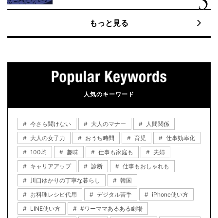
もっと見る
人気のキーワード
今さら聞けない
大人のマナー
人間関係
大人の女子力
おうち時間
育児
仕事効率化
100均
趣味
仕事も家庭も
夫婦
キャリアアップ
診断
仕事もおしゃれも
川口ゆかりの丁寧な暮らし
韓国
お料理レシピ代用
デジタル苦手
iPhone使い方
LINE使い方
#ワーママあるある劇場