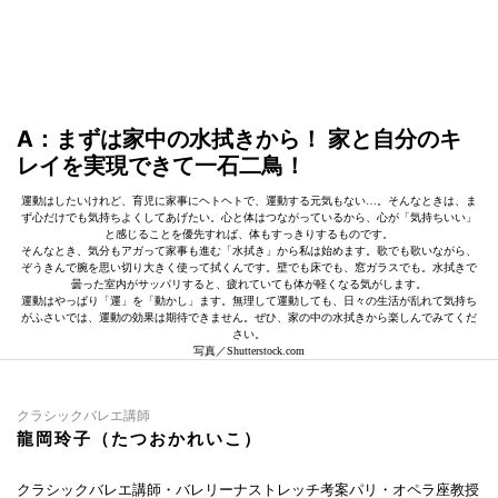
A：まずは家中の水拭きから！ 家と自分のキ
レイを実現できて一石二鳥！
運動はしたいけれど、育児に家事にヘトヘトで、運動する元気もない…。そんなときは、ま
ず心だけでも気持ちよくしてあげたい。心と体はつながっているから、心が「気持ちいい」
と感じることを優先すれば、体もすっきりするものです。
そんなとき、気分もアガって家事も進む「水拭き」から私は始めます。歌でも歌いながら、
ぞうきんで腕を思い切り大きく使って拭くんです。壁でも床でも、窓ガラスでも。水拭きで
曇った室内がサッパリすると、疲れていても体が軽くなる気がします。
運動はやっぱり「運」を「動かし」ます。無理して運動しても、日々の生活が乱れて気持ち
がふさいでは、運動の効果は期待できません。ぜひ、家の中の水拭きから楽しんでみてくだ
さい。
写真／Shutterstock.com
クラシックバレエ講師
龍岡玲子（たつおかれいこ）
クラシックバレエ講師・バレリーナストレッチ考案パリ・オペラ座教授