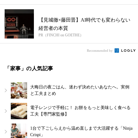
【見城徹×藤田晋】AI時代でも変わらない
経営者の本質
PR（FINCHI on GOETHE）
Recommended by
「家事」の人気記事
大晦日の夜ごはん、迷わず決めたいあなたへ。実例
と工夫まとめ
電子レンジで手軽に！ お餅をもっと美味しく食べる
工夫【専門家監修】
1台で下ごしらえから温め直しまで大活躍する「Ninja
Crispi」