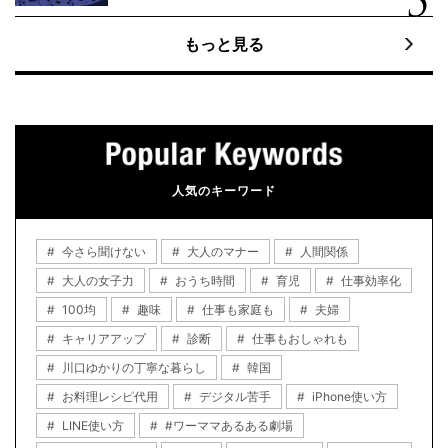
もっと見る
人気のキーワード
今さら聞けない
大人のマナー
人間関係
大人の女子力
おうち時間
育児
仕事効率化
100均
趣味
仕事も家庭も
夫婦
キャリアアップ
診断
仕事もおしゃれも
川口ゆかりの丁寧な暮らし
韓国
お料理レシピ代用
デジタル苦手
iPhone使い方
LINE使い方
#ワーママあるある劇場