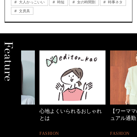
大人かっこいい
時短
女の時間割
時事ネタ
文房具
心地よくいられるおしゃれ
【ワーママのきれ
とは
ュアル通勤】
FASHION
FASHION