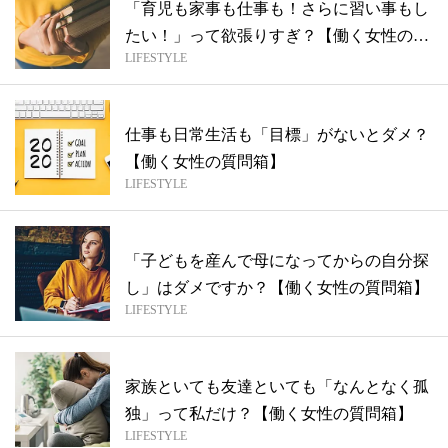
「育児も家事も仕事も！さらに習い事もし
たい！」って欲張りすぎ？【働く女性の質
LIFESTYLE
問箱...
仕事も日常生活も「目標」がないとダメ？
【働く女性の質問箱】
LIFESTYLE
「子どもを産んで母になってからの自分探
し」はダメですか？【働く女性の質問箱】
LIFESTYLE
家族といても友達といても「なんとなく孤
独」って私だけ？【働く女性の質問箱】
LIFESTYLE