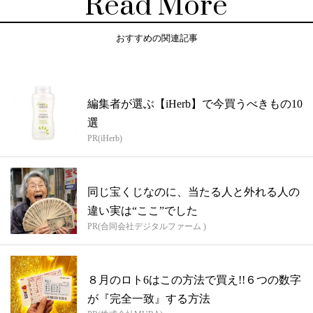
Read More
おすすめの関連記事
編集者が選ぶ【iHerb】で今買うべきもの10
選
PR(iHerb)
同じ宝くじなのに、当たる人と外れる人の
違い実は“ここ”でした
PR(合同会社デジタルファーム )
８月のロト6はこの方法で買え!!６つの数字
が『完全一致』する方法