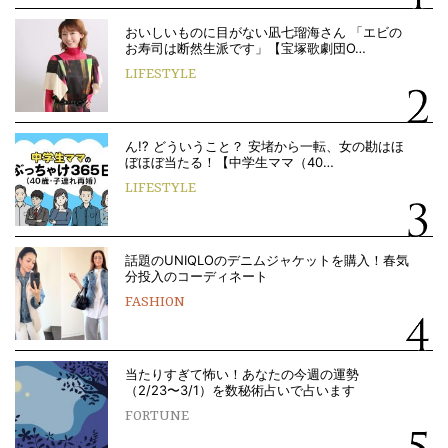
おいしいものに目がない凪七瑠海さん 「エビの
お寿司は断然生派です」【宝塚歌劇団O…
LIFESTYLE
ん!? どういうこと？ 安堵から一転、女の勘はほ
ぼほぼ当たる！【中学生ママ（40…
LIFESTYLE
話題のUNIQLOのデニムジャケットを購入！春気
分投入のコーディネート
FASHION
当たりすぎて怖い！あなたの今週の運勢
（2/23〜3/1）を数秘術占いで占います
FORTUNE