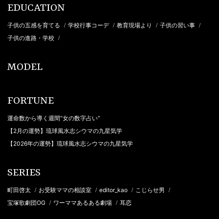
EDUCATION
子供の五感を育てる
学校行事コーデ
教育現場より
子供の習い事
/
/
/
/
子供の進路・学校
/
MODEL
FORTUNE
運命数から導く週間“女の数字占い”
【2月の運勢】琉球風水志シウマの九星気学
【2026年の運勢】琉球風水志シウマの九星気学
SERIES
町田啓太
お受験ママの相談室
editor_kao
こじらせ男
/
/
/
/
宝塚歌劇団OG
ワーママあるある劇場
耳恋
/
/