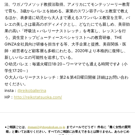
法、ワガノワメソッド教授法取得。アメリカにてモンテッソーリー教育
で育ち、3歳からバレエを始める。家業のスワン容子バレエ教室で教え
るほか、表参道に幼児から大人まで通えるスワンバレエ教室を主宰。バ
レエの美しさは最高のボディメイクとし、どなたにでも親しめ、美容効
果の高い「呼吸法＋バレリーナストレッチ」を考案し、レッスンを行
う。資生堂トップビューティースペシャリストへの教育研修、THE
GINZA全社員向け研修を担当する等、大手企業と提携。美容関係・医
師・経営者など顧客層も多岐にわたる。2020年より本格的に復帰し、
新しいバレエの可能性を追求している。
◇幼児バレエ：毎週火曜日18:20～ワーママでも通える時間です♪（小
学生17:20～）
◇大人バレリーナストレッチ：第2＆第4日曜日開催 詳細はお問い合わ
せください。
insta：
@reikoballerina
HP：
http://reikotatsuoka.com/
●ご相談ごとは、
domani2@shogakukan.co.jp
までメールでどうぞ！ 件名に「働く女性の質問
箱」と書いてお送りください。すべてのご相談にお答えできるとは限りません。あらかじめ