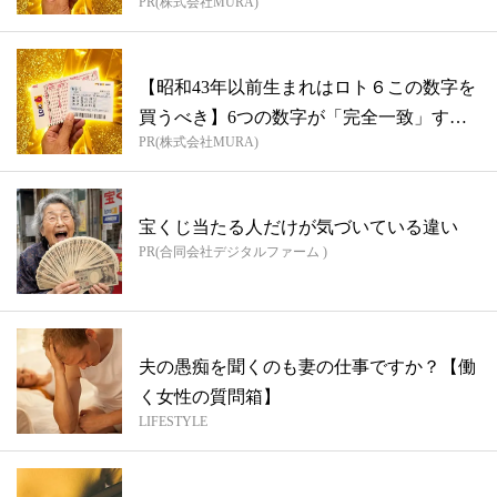
PR(株式会社MURA)
【昭和43年以前生まれはロト６この数字を
買うべき】6つの数字が「完全一致」する
PR(株式会社MURA)
方...
宝くじ当たる人だけが気づいている違い
PR(合同会社デジタルファーム )
夫の愚痴を聞くのも妻の仕事ですか？【働
く女性の質問箱】
LIFESTYLE