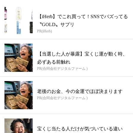
【iHerb】でこれ買って！SNSでバズってる
〝GOLD〟サプリ
PR(iHerb)
【当選した人が暴露】宝くじ運が動く時、
必ずある前触れ
PR(合同会社デジタルファーム )
老後のお金、今の金運でほぼ決まります
PR(合同会社デジタルファーム )
宝くじ当たる人だけが気づいている違い