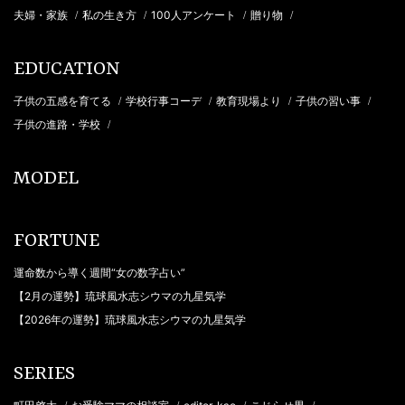
夫婦・家族
私の生き方
100人アンケート
贈り物
/
/
/
/
EDUCATION
子供の五感を育てる
学校行事コーデ
教育現場より
子供の習い事
/
/
/
/
子供の進路・学校
/
MODEL
FORTUNE
運命数から導く週間“女の数字占い”
【2月の運勢】琉球風水志シウマの九星気学
【2026年の運勢】琉球風水志シウマの九星気学
SERIES