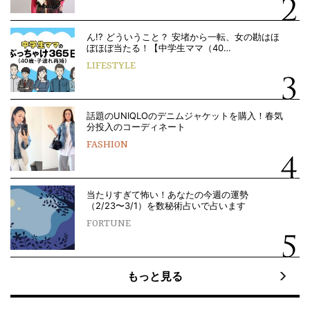
ん!? どういうこと？ 安堵から一転、女の勘はほ
ぼほぼ当たる！【中学生ママ（40…
LIFESTYLE
話題のUNIQLOのデニムジャケットを購入！春気
分投入のコーディネート
FASHION
当たりすぎて怖い！あなたの今週の運勢
（2/23〜3/1）を数秘術占いで占います
FORTUNE
もっと見る