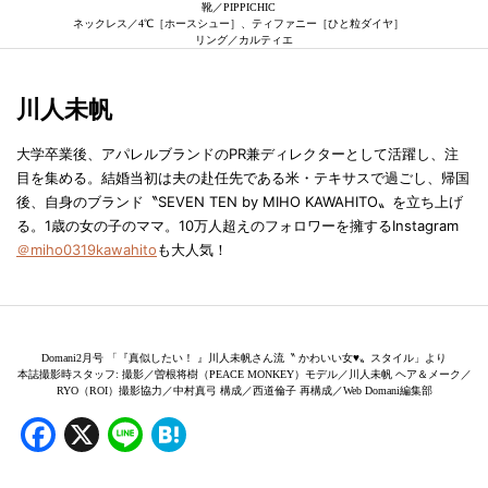
靴／PIPPICHIC
ネックレス／4℃［ホースシュー］、ティファニー［ひと粒ダイヤ］
リング／カルティエ
川人未帆
大学卒業後、アパレルブランドのPR兼ディレクターとして活躍し、注
目を集める。結婚当初は夫の赴任先である米・テキサスで過ごし、帰国
後、自身のブランド〝SEVEN TEN by MIHO KAWAHITO〟を立ち上げ
る。1歳の女の子のママ。10万人超えのフォロワーを擁するInstagram
＠miho0319kawahito
も大人気！
Domani2月号 「『真似したい！ 』川人未帆さん流〝 かわいい女♥〟スタイル」より
本誌撮影時スタッフ: 撮影／曽根将樹（PEACE MONKEY）モデル／川人未帆 ヘア＆メーク／
RYO（ROI）撮影協力／中村真弓 構成／西道倫子 再構成／Web Domani編集部
Facebook
X
Line
Hatena