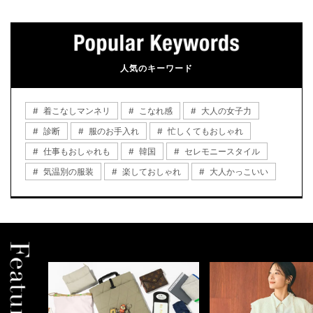
人気のキーワード
着こなしマンネリ
こなれ感
大人の女子力
診断
服のお手入れ
忙しくてもおしゃれ
仕事もおしゃれも
韓国
セレモニースタイル
気温別の服装
楽しておしゃれ
大人かっこいい