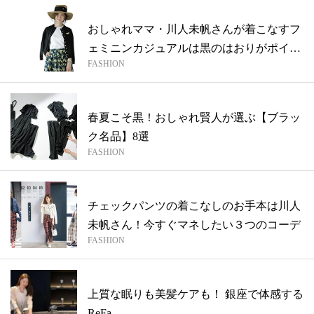
おしゃれママ・川人未帆さんが着こなすフ
ェミニンカジュアルは黒のはおりがポイン
FASHION
トで...
春夏こそ黒！おしゃれ賢人が選ぶ【ブラッ
ク名品】8選
FASHION
チェックパンツの着こなしのお手本は川人
未帆さん！今すぐマネしたい３つのコーデ
FASHION
上質な眠りも美髪ケアも！ 銀座で体感する
ReFa