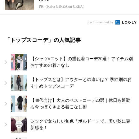
PR（ReFa GINZA on CREA）
Recommended by
「トップスコーデ」の人気記事
【シャツ×ニット】の重ね着コーデ20選！アイテム別
おすすめの着こなし
【トップスとは】アウターとの違いは？ 季節別のお
すすめトップスコーデ
【40代向け】大人のベストコーデ20選｜休日も通勤
も今っぽくきまる着こなし術
シックで女らしい旬色「ボルドー」で、暑い秋に更
新感を！