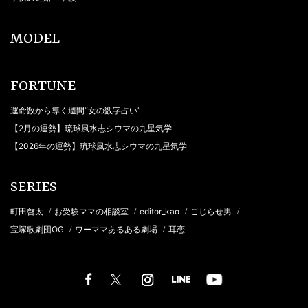
MODEL
FORTUNE
運命数から導く週間“女の数字占い”
【2月の運勢】琉球風水志シウマの九星気学
【2026年の運勢】琉球風水志シウマの九星気学
SERIES
町田啓太
お受験ママの相談室
editor_kao
こじらせ男
/
/
/
/
宝塚歌劇団OG
ワーママあるある劇場
耳恋
/
/