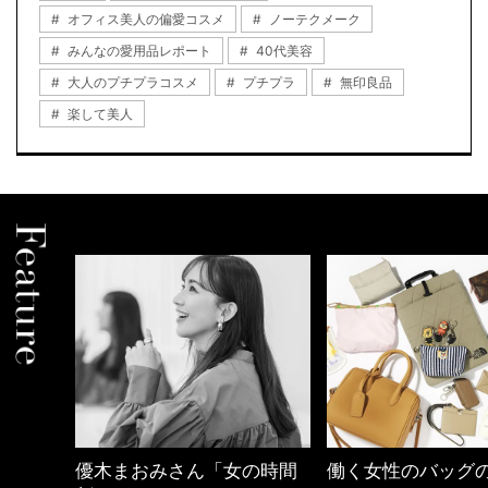
オフィス美人の偏愛コスメ
ノーテクメーク
みんなの愛用品レポート
40代美容
大人のプチプラコスメ
プチプラ
無印良品
楽して美人
の時間
働く女性のバッグの中身
40代の小顔メイク