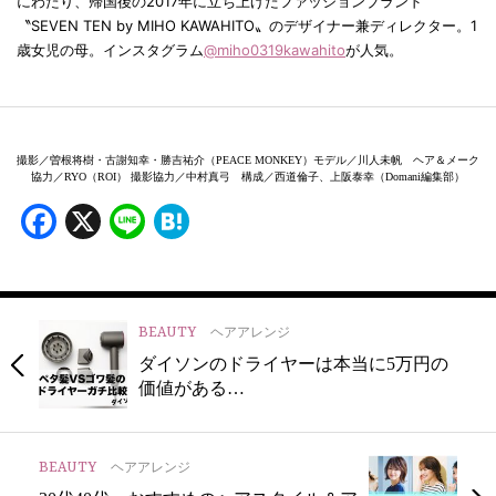
にわたり、帰国後の2017年に立ち上げたファッションブランド
〝SEVEN TEN by MIHO KAWAHITO〟のデザイナー兼ディレクター。1
歳女児の母。インスタグラム
@miho0319kawahito
が人気。
撮影／曽根将樹・古謝知幸・勝吉祐介（PEACE MONKEY）モデル／川人未帆 ヘア＆メーク
協力／RYO（ROI） 撮影協力／中村真弓 構成／西道倫子、上阪泰幸（Domani編集部）
Facebook
X
Line
Hatena
BEAUTY
ヘアアレンジ
ダイソンのドライヤーは本当に5万円の
価値がある…
BEAUTY
ヘアアレンジ