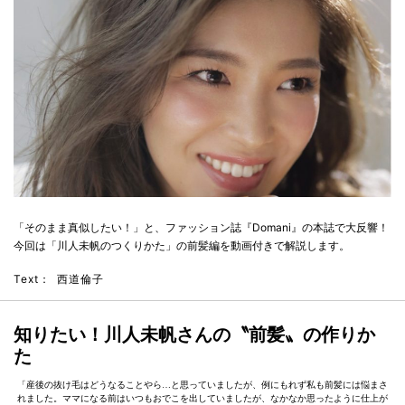
「そのまま真似したい！」と、ファッション誌『Domani』の本誌で大反響！
今回は「川人未帆のつくりかた」の前髪編を動画付きで解説します。
Text：
西道倫子
知りたい！川人未帆さんの〝前髪〟の作りか
た
「産後の抜け毛はどうなることやら…と思っていましたが、例にもれず私も前髪には悩まさ
れました。ママになる前はいつもおでこを出していましたが、なかなか思ったように仕上が