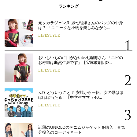
ランキング
元タカラジェンヌ 凪七瑠海さんのバッグの中身
は？ 「ユニークな小物を楽しみながら…
LIFESTYLE
おいしいものに目がない凪七瑠海さん 「エビの
お寿司は断然生派です」【宝塚歌劇団O…
LIFESTYLE
ん!? どういうこと？ 安堵から一転、女の勘はほ
ぼほぼ当たる！【中学生ママ（40…
LIFESTYLE
話題のUNIQLOのデニムジャケットを購入！春気
分投入のコーディネート