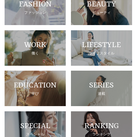
FASHION
BEAUTY
ファッション
ビューティ
WORK
LIFESTYLE
働く
ライフスタイル
EDUCATION
SERIES
学び
連載
SPECIAL
RANKING
スペシャル
ランキング