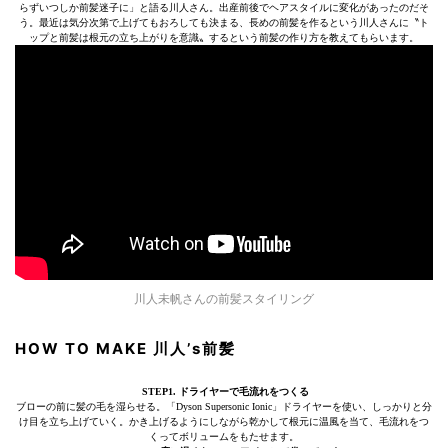
らずいつしか前髪迷子に」と語る川人さん。出産前後でヘアスタイルに変化があったのだそ
う。最近は気分次第で上げてもおろしても決まる、長めの前髪を作るという川人さんに〝ト
ップと前髪は根元の立ち上がりを意識〟するという前髪の作り方を教えてもらいます。
川人未帆さんの前髪スタイリング
HOW TO MAKE 川人’s前髪
STEP1. ドライヤーで毛流れをつくる
ブローの前に髪の毛を湿らせる。「Dyson Supersonic Ionic」ドライヤーを使い、しっかりと分
け目を立ち上げていく。かき上げるようにしながら乾かして根元に温風を当て、毛流れをつ
くってボリュームをもたせます。