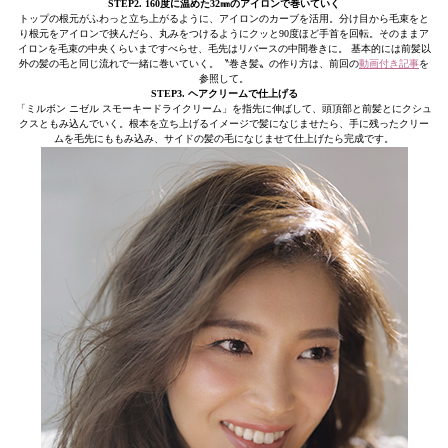
STEP2. 160度に温めた32㎜のアイロンで巻いていく
トップの根元がふわっと立ち上がるように、アイロンのカーブを活用。分け目から毛束をと
り根元をアイロンで挟んだら、丸みをつけるようにクッと90度ほど手首を回転。そのままア
イロンを毛束の中央くらいまですべらせ、毛先はリバースの中間巻きに。 基本的には前髪以
外の髪の毛と同じ流れで一緒に巻いていく。〝巻き髪〟の作り方は、前回の
動画付き記事
を
参照して。
STEP3. ヘアクリームで仕上げる
「ミルボン ニゼル スモーキードライクリーム」を指先に伸ばして、頭頂部と前髪とにクシュ
クスともみ込んでいく。根本を立ち上げるイメージで髪になじませたら、手に残ったクリー
ムを毛先にももみ込み、サイドの髪の毛になじませて仕上げたら完成です。