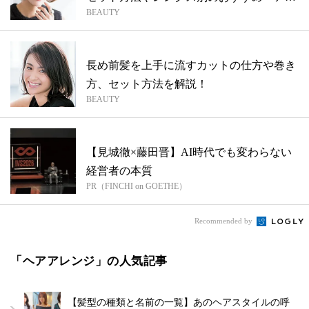
BEAUTY
タイ...
長め前髪を上手に流すカットの仕方や巻き
方、セット方法を解説！
BEAUTY
【見城徹×藤田晋】AI時代でも変わらない
経営者の本質
PR（FINCHI on GOETHE）
Recommended by
「ヘアアレンジ」の人気記事
【髪型の種類と名前の一覧】あのヘアスタイルの呼