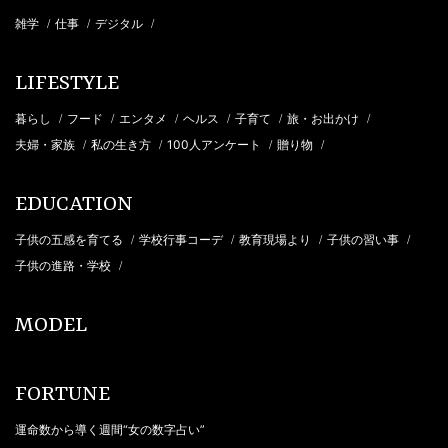
雑学
仕事
デジタル
/
/
/
LIFESTYLE
暮らし
フード
エンタメ
ヘルス
子育て
旅・お出かけ
/
/
/
/
/
/
夫婦・家族
私の生き方
100人アンケート
贈り物
/
/
/
/
EDUCATION
子供の五感を育てる
学校行事コーデ
教育現場より
子供の習い事
/
/
/
/
子供の進路・学校
/
MODEL
FORTUNE
運命数から導く週間“女の数字占い”