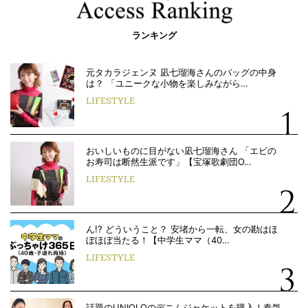
ランキング
元タカラジェンヌ 凪七瑠海さんのバッグの中身
は？ 「ユニークな小物を楽しみながら…
LIFESTYLE
おいしいものに目がない凪七瑠海さん 「エビの
お寿司は断然生派です」【宝塚歌劇団O…
LIFESTYLE
ん!? どういうこと？ 安堵から一転、女の勘はほ
ぼほぼ当たる！【中学生ママ（40…
LIFESTYLE
話題のUNIQLOのデニムジャケットを購入！春気