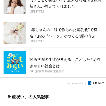
新さんが教えてくれました
LIFESTYLE
“赤ちゃんの目線で作られた哺乳瓶”で有
名！あの『ベッタ』がつくる”絹のうぶ
LIFESTYLE
ぎ”が...
関西学院の生徒が考える、こどもたちが生
きやすい社会とは
PR（住友生命福祉文化財団）
Recommended by
「出産祝い」の人気記事