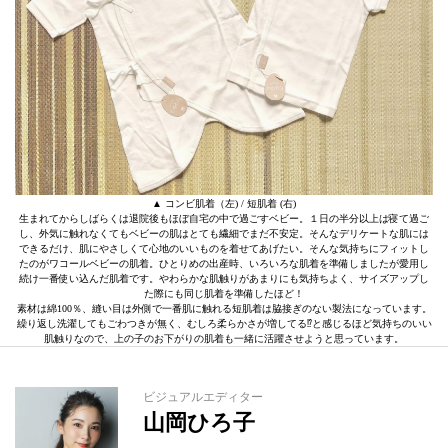
▲ コンビ肌着（左) / 短肌着 (右)
生まれてからしばらくは退院後もほぼ自宅の中で過ごすベビー。１日の半分以上は寝て過ご
し、外気に触れなくてもベビーの肌はとても繊細でまだ不安定。そんなデリケートな肌には
できるだけ、肌にやさしくて心地のいいものを着せてあげたい。そんな気持ちにフィットし
たのがワコールベビーの肌着。ひとりめの出産時、いろいろな肌着を準備しましたが愛用し
続け一番使い込んだ肌着です。やわらかな肌触りがあまりにも気持ちよく、サイズアップし
た際にも同じ肌着を準備したほど！
素材は綿100％、縫い目は外側で一番肌に触れる短肌着は脇接ぎのない製法になっています。
繰り返し洗濯してもごわつきが無く、むしろ柔らかさが増してる⁉と感じるほど気持ちのいい
肌触りなので、上の子のお下がりの肌着も一緒に活躍させようと思っています。
ビジュアルエディター
山岡ひろ子