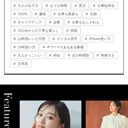
大人の女子力
おうち時間
育児
仕事効率化
100均
趣味
仕事も家庭も
夫婦
キャリアアップ
診断
仕事もおしゃれも
川口ゆかりの丁寧な暮らし
韓国
お料理レシピ代用
デジタル苦手
iPhone使い方
LINE使い方
#ワーママあるある劇場
大人かっこいい
時短
女の時間割
時事ネタ
文房具