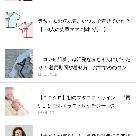
赤ちゃんの短肌着、いつまで着せていた？
【100人の先輩ママに聞いた！】
「コンビ肌着」は活発な赤ちゃんにぴった
り！ 着用期間や着せ方、おすすめのコンビ
LIFESTYLE
肌...
【ユニクロ】初のマタニティライン、〝買
い〟はウルトラストレッチジーンズ
FASHION
【子どもが寝ない！】意外な対処法を友利