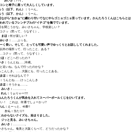
みいさ：
ハイ。
コンと椅子に座って大人しくしています。
ろう（以下、れん）：
うーん。
ろう（以下、かん）：
うーん。
ながら“おかぁ”に纏わり付いてなにやらゴニョゴニョ言っています。かんたろうくんはこちらとは
われているフレンチブルの“イチゴ”を撫でています。
話を聞こうかな。みいさちゃん、学校楽しい？
コクッ（黙って、うなずく）。
まほ：
何が楽しい？
みいさ：
……ぷぅる。
ーく長い。そして、とっても可愛い声でゆっくりとお話ししてくれました。
以外の場所って、行ったこと、ある？
…コクッ（黙って、うなずく）。
まほ：
どこへ行ったの？
いさ：
うんとね……沖縄。
と近いね。なんで行ったのかな？
っこんしき。……大阪にも、行ったことある。
まほ：
それはなんで？
：
うんとね……けっこんしき
まほ：
そうかぁ……。
みいさ：
…………。
れん：
うぉりゃー!!!!
れんたろうくんが気合を入れてスーパーボールくじをひいてます。
い！ これは、何番でしょーかっ!?
れん：
えーっと、46番!!
かん：
当たり!!
くわからないクイズも、始まりました。
、ジッと見る、みいさちゃん。
みいさ：
…………。
いさちゃん。奄美と大阪くらべて、どうだったかな？