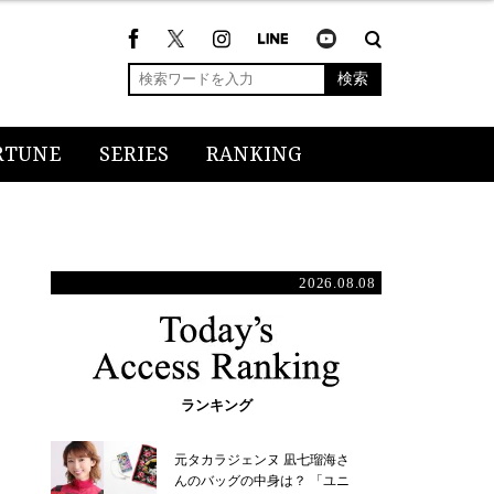
検索
RTUNE
SERIES
RANKING
2026.08.08
ランキング
元タカラジェンヌ 凪七瑠海さ
んのバッグの中身は？ 「ユニ