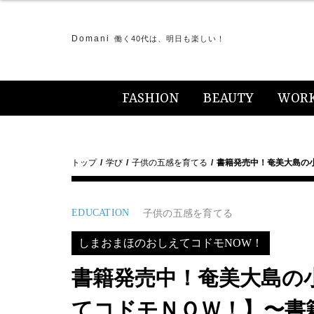
Domani
働く40代は、明日も楽しい！
FASHION
BEAUTY
WOR
トップ
学び
子供の五感を育てる
書籍発売中！奄美大島の
EDUCATION
子供の五感を育てる
しまおまほのおしえてコドモNOW！
書籍発売中！奄美大島の
てコドモＮＯＷ！】〜書