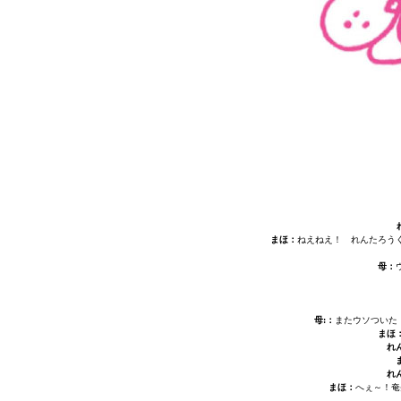
まほ：
ねえねえ！ れんたろう
母：
母:：
またウソついた
まほ
れ
れ
まほ：
へぇ～！奄