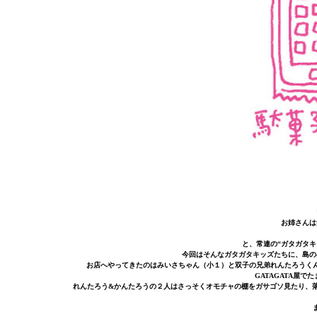
お姉さんは
と、常連の“ガタガタ
今回はそんなガタガタキッズたちに、島の
お店へやってきたのはみいさちゃん（小１）と双子の兄弟れんたろうく
GATAGATA屋
れんたろう&かんたろうの２人はさっそくオモチャの棚をガサゴソ見たり、落