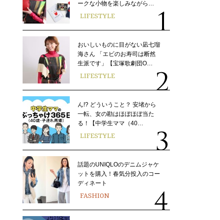
ークな小物を楽しみながら…
LIFESTYLE
おいしいものに目がない凪七瑠
海さん 「エビのお寿司は断然
生派です」【宝塚歌劇団O…
LIFESTYLE
ん!? どういうこと？ 安堵から
一転、女の勘はほぼほぼ当た
る！【中学生ママ（40…
LIFESTYLE
話題のUNIQLOのデニムジャケ
ットを購入！春気分投入のコー
ディネート
FASHION