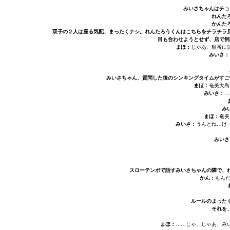
みいさちゃんはチョ
れんた
かんた
双子の２人は座る気配、まったくナシ。れんたろうくんはこちらをチラチラ見
目も合わせようとせず、店で飼
まほ：
じゃあ、順番に
みいさ：
みいさちゃん、質問した後のシンキングタイムがすご
まほ：
奄美大島
みいさ：
…
み
まほ：
奄美
みいさ：
うんとね…け
みいさ
スローテンポで話すみいさちゃんの隣で、
かん：
もんだ
ルールのまった
それを
まほ：
……じゃ、じゃあ、み