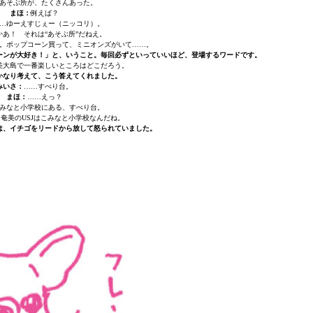
あそぶ所が、たくさんあった。
まほ：
例えば？
…ゆーえすじぇー（ニッコリ）。
Jかあ！ それは“あそぶ所”だねえ。
。ポップコーン買って、ミニオンズがいて……。
ーンが大好き！」と、いうこと。毎回必ずといっていいほど、登場するワードです。
美大島で一番楽しいところはどこだろう。
かなり考えて、こう答えてくれました。
みいさ：
……すべり台。
まほ：
……えっ？
みなと小学校にある、すべり台。
奄美のUSJはこみなと小学校なんだね。
は、イチゴをリードから放して怒られていました。