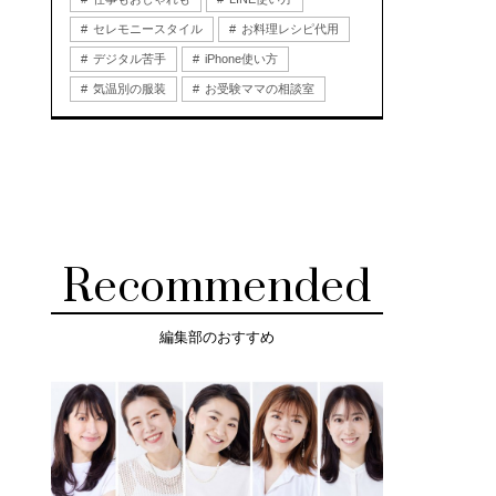
セレモニースタイル
お料理レシピ代用
デジタル苦手
iPhone使い方
気温別の服装
お受験ママの相談室
Recommended
編集部のおすすめ