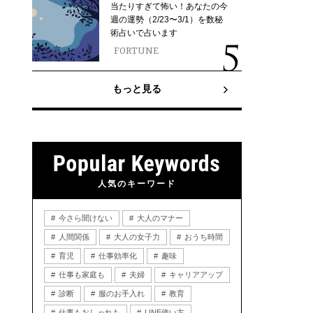
当たりすぎて怖い！あなたの今
週の運勢（2/23〜3/1）を数秘
術占いで占います
FORTUNE
もっと見る
人気のキーワード
今さら聞けない
大人のマナー
人間関係
大人の女子力
おうち時間
育児
仕事効率化
趣味
仕事も家庭も
夫婦
キャリアアップ
診断
服のお手入れ
教育
仕事もおしゃれも
LINE使い方