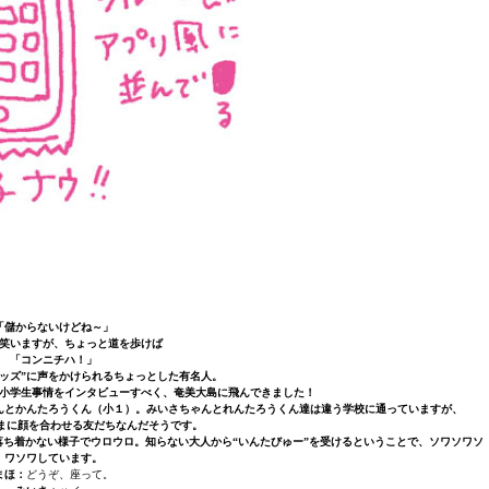
「儲からないけどね～」
笑いますが、ちょっと道を歩けば
「コンニチハ！」
キッズ”に声をかけられるちょっとした有名人。
小学生事情をインタビューすべく、奄美大島に飛んできました！
んとかんたろうくん（小１）。みいさちゃんとれんたろうくん達は違う学校に通っていますが、
でたまに顔を合わせる友だちなんだそうです。
ち着かない様子でウロウロ。知らない大人から“いんたびゅー”を受けるということで、ソワソワソ
ワソワしています。
まほ：
どうぞ、座って。