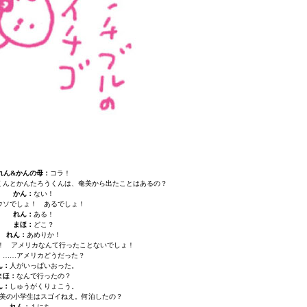
れん&かんの母：
コラ！
くんとかんたろうくんは、奄美から出たことはあるの？
かん：
ない！
ウソでしょ！ あるでしょ！
れん：
ある！
まほ：
どこ？
れん：
あめりか！
！ アメリカなんて行ったことないでしょ！
：
……アメリカどうだった？
ん：
人がいっぱいおった。
まほ：
なんで行ったの？
ん：
しゅうがくりょこう。
美の小学生はスゴイねえ。何泊したの？
れん：
１にち。