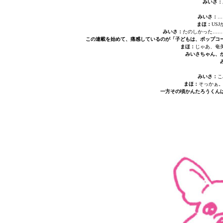
みいさ：
みいさ：
…
まほ：
US
みいさ：
たのしかった……
この連載を始めて、痛感しているのが「子どもは、ポップコ
まほ：
じゃあ、奄
みいさちゃん、
みいさ：
こ
まほ：
そっかぁ。
一方その頃かんたろうくん