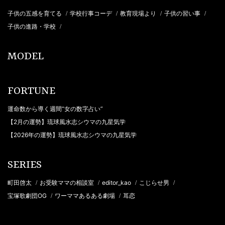
子供の五感を育てる
学校行事コーデ
教育現場より
子供の習い事
/
/
/
/
子供の進路・学校
/
MODEL
FORTUNE
運命数から導く週間“女の数字占い”
【2月の運勢】琉球風水志シウマの九星気学
【2026年の運勢】琉球風水志シウマの九星気学
SERIES
町田啓太
お受験ママの相談室
editor_kao
こじらせ男
/
/
/
/
宝塚歌劇団OG
ワーママあるある劇場
耳恋
/
/