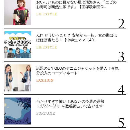
おいしいものに目がない凪七瑠海さん 「エビの
お寿司は断然生派です」【宝塚歌劇団O…
LIFESTYLE
ん!? どういうこと？ 安堵から一転、女の勘はほ
ぼほぼ当たる！【中学生ママ（40…
LIFESTYLE
話題のUNIQLOのデニムジャケットを購入！春気
分投入のコーディネート
FASHION
当たりすぎて怖い！あなたの今週の運勢
（2/23〜3/1）を数秘術占いで占います
FORTUNE