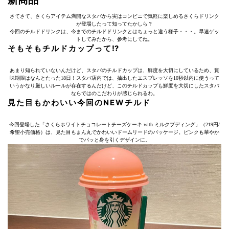
新商品
さてさて、さくらアイテム満開なスタバから実はコンビニで気軽に楽しめるさくらドリンク
が登場したって知ってたかしら？
今回のチルドドリンクは、今までのチルドドリンクとはちょっと違う様子・・・。早速ゲッ
トしてみたから、参考にしてね。
そもそもチルドカップって⁉︎
あまり知られていないんだけど、スタバのチルドカップは、鮮度を大切にしているため、賞
味期限はなんとたった18日！スタバ店内では、抽出したエスプレッソを10秒以内に使うって
いうかなり厳しいルールが存在するんだけど、このチルドカップも鮮度を大切にしたスタバ
ならではのこだわりが感じられるわ。
見た目もかわいい今回のNEWチルド
今回登場した「さくらホワイトチョコレートチーズケーキ with ミルクプディング」（219円/
希望小売価格）は、見た目もまん丸でかわいいドームリードのパッケージ。ピンクも華やか
でパッと身を引くデザインに。