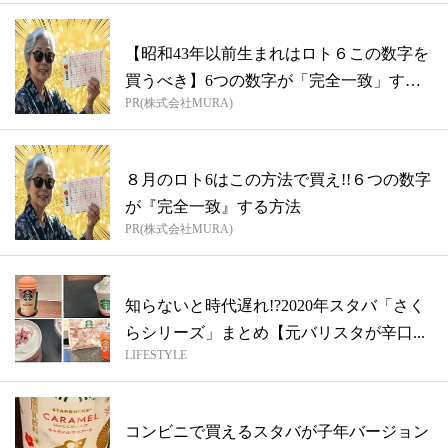
【昭和43年以前生まれはロト６この数字を
買うべき】6つの数字が「完全一致」する
PR(株式会社MURA)
方...
８月のロト6はこの方法で買え!!６つの数字
が『完全一致』する方法
PR(株式会社MURA)
知らないと時代遅れ!?2020年スタバ「さく
らシリーズ」まとめ【元バリスタが辛口...
LIFESTYLE
コンビニで買えるスタバが子年バージョン