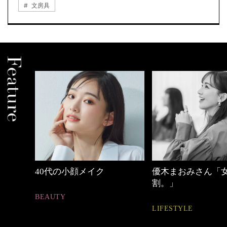
文房具
優木まおみさん「女の時間
【ワーママのきれ
割。」
ュアル通勤】
LIFESTYLE
FASHION