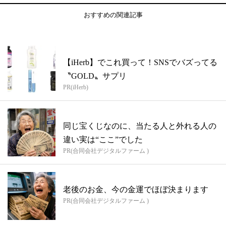
おすすめの関連記事
【iHerb】でこれ買って！SNSでバズってる
〝GOLD〟サプリ
PR(iHerb)
同じ宝くじなのに、当たる人と外れる人の
違い実は“ここ”でした
PR(合同会社デジタルファーム )
老後のお金、今の金運でほぼ決まります
PR(合同会社デジタルファーム )