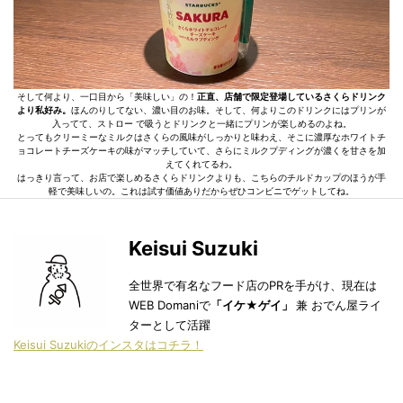
そして何より、一口目から「美味しい」の！
正直、店舗で限定登場しているさくらドリンク
より私好み。
ほんのりしてない、濃い目のお味。そして、何よりこのドリンクにはプリンが
入ってて、ストロー で吸うとドリンクと一緒にプリンが楽しめるのよね。
とってもクリーミーなミルクはさくらの風味がしっかりと味わえ、そこに濃厚なホワイトチ
ョコレートチーズケーキの味がマッチしていて、さらにミルクプディングが濃くを甘さを加
えてくれてるわ。
はっきり言って、お店で楽しめるさくらドリンクよりも、こちらのチルドカップのほうが手
軽で美味しいの。これは試す価値ありだからぜひコンビニでゲットしてね。
Keisui Suzuki
全世界で有名なフード店のPRを手がけ、現在は
WEB Domaniで
「イケ★ゲイ」
兼 おでん屋ライ
ターとして活躍
Keisui Suzukiのインスタはコチラ！