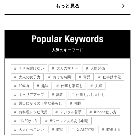
もっと見る
人気のキーワード
今さら聞けない
大人のマナー
人間関係
大人の女子力
おうち時間
育児
仕事効率化
100均
趣味
仕事も家庭も
夫婦
キャリアアップ
診断
仕事もおしゃれも
川口ゆかりの丁寧な暮らし
韓国
お料理レシピ代用
デジタル苦手
iPhone使い方
LINE使い方
#ワーママあるある劇場
大人かっこいい
時短
女の時間割
時事ネタ