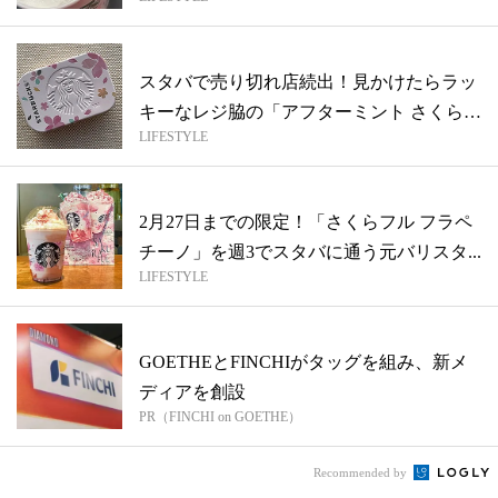
【元バリ...
スタバで売り切れ店続出！見かけたらラッ
キーなレジ脇の「アフターミント さくら」
LIFESTYLE
【...
2月27日までの限定！「さくらフル フラペ
チーノ」を週3でスタバに通う元バリスタ...
LIFESTYLE
GOETHEとFINCHIがタッグを組み、新メ
ディアを創設
PR（FINCHI on GOETHE）
Recommended by