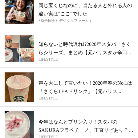
同じ宝くじなのに、当たる人と外れる人の
違い実は“ここ”でした
PR(合同会社デジタルファーム )
知らないと時代遅れ!?2020年スタバ「さく
らシリーズ」まとめ【元バリスタが辛口...
LIFESTYLE
声を大にして言いたい！2020年春のNo.1は
「さくらTEAドリンク」【元バリス...
LIFESTYLE
今年はなんとプリン入り！スタバの
SAKURAフラペチーノ、正直リピあり？
LIFESTYLE