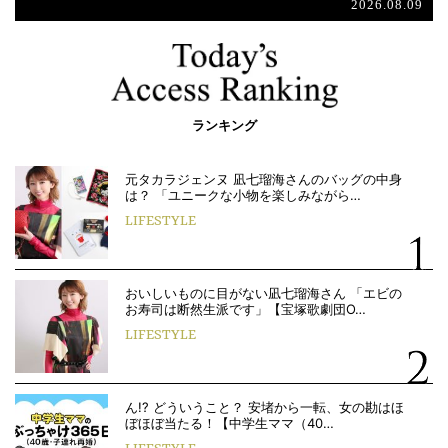
2026.08.09
ランキング
元タカラジェンヌ 凪七瑠海さんのバッグの中身
は？ 「ユニークな小物を楽しみながら…
LIFESTYLE
おいしいものに目がない凪七瑠海さん 「エビの
お寿司は断然生派です」【宝塚歌劇団O…
LIFESTYLE
ん!? どういうこと？ 安堵から一転、女の勘はほ
ぼほぼ当たる！【中学生ママ（40…