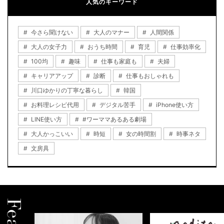
人気のキーワード
今さら聞けない
大人のマナー
人間関係
大人の女子力
おうち時間
育児
仕事効率化
100均
趣味
仕事も家庭も
夫婦
キャリアアップ
診断
仕事もおしゃれも
川口ゆかりの丁寧な暮らし
韓国
お料理レシピ代用
デジタル苦手
iPhone使い方
LINE使い方
#ワーママあるある劇場
大人かっこいい
時短
女の時間割
時事ネタ
文房具