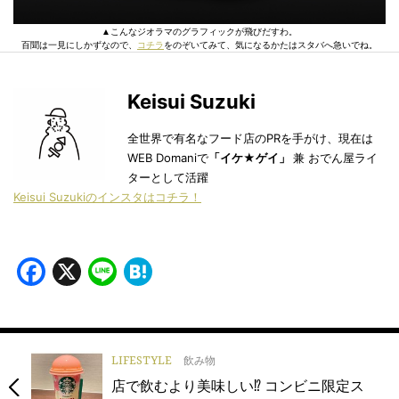
▲こんなジオラマのグラフィックが飛びだすわ。
百聞は一見にしかずなので、
コチラ
をのぞいてみて、気になるかたはスタバへ急いでね。
Keisui Suzuki
全世界で有名なフード店のPRを手がけ、現在は
WEB Domaniで
「イケ★ゲイ」
兼 おでん屋ライ
ターとして活躍
Keisui Suzukiのインスタはコチラ！
Facebook
X
Line
Hatena
LIFESTYLE
飲み物
店で飲むより美味しい⁉︎ コンビニ限定ス