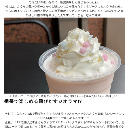
それだけの違いなのに、断然美味しく感じちゃったわ。
他には、さくらの花パウダーとかくし味にいちごを使ったさくらソースにミルクを合わせ、
さらにホイップの上には赤と青と白の金平糖がトッピングされてるわ。さくらの花びらと春
の優しい雨の雫を表現したんですって！まぁ、なんて繊細！
正直言って、これはアリ寄りのアリだわ。あと3回くらいは飲みたいくらい美味しい。
携帯で楽しめる飛びだすジオラマ⁉︎
そして、なんと、ARで飛びだすさくらジオラマ #スターバックスさくら2020 もレシートにつ
いているQRコードで楽しめるんですって。
正直、「ARで飛びだすさくらジオラマ #スターバックスさくら2020 もレシートについている
QRコードで楽しめる」って最初に言われた時はちんぷんかんぷんだったけど、実際自分でや