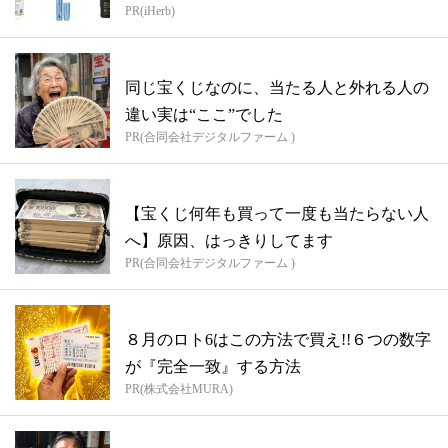
PR(iHerb)
同じ宝くじなのに、当たる人と外れる人の
違い実は“ここ”でした
PR(合同会社デジタルファーム )
【宝くじ何年も買って一度も当たらない人
へ】原因、はっきりしてます
PR(合同会社デジタルファーム )
８月のロト6はこの方法で買え!!６つの数字
が『完全一致』する方法
PR(株式会社MURA)