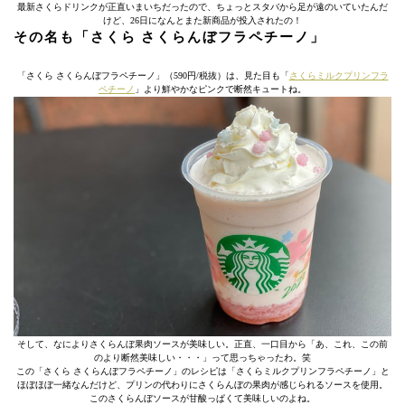
最新さくらドリンクが正直いまいちだったので、ちょっとスタバから足が遠のいていたんだ
けど、26日になんとまた新商品が投入されたの！
その名も「さくら さくらんぼフラペチーノ」
「さくら さくらんぼフラペチーノ」（590円/税抜）は、見た目も「
さくらミルクプリンフラ
ペチーノ
」より鮮やかなピンクで断然キュートね。
そして、なによりさくらんぼ果肉ソースが美味しい。正直、一口目から「あ、これ、この前
のより断然美味しい・・・」って思っちゃったわ。笑
この「さくら さくらんぼフラペチーノ」のレシピは「さくらミルクプリンフラペチーノ」と
ほぼほぼ一緒なんだけど、プリンの代わりにさくらんぼの果肉が感じられるソースを使用。
このさくらんぼソースが甘酸っぱくて美味しいのよね。