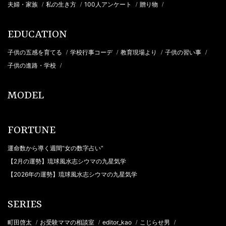
夫婦・家族
私の生き方
100人アンケート
贈り物
/
/
/
/
EDUCATION
子供の五感を育てる
学校行事コーデ
教育現場より
子供の習い事
/
/
/
/
子供の進路・学校
/
MODEL
FORTUNE
運命数から導く週間“女の数字占い”
【2月の運勢】琉球風水志シウマの九星気学
【2026年の運勢】琉球風水志シウマの九星気学
SERIES
町田啓太
お受験ママの相談室
editor_kao
こじらせ男
/
/
/
/