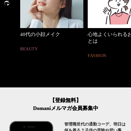
心地よくいられるおしゃれ
優木まおみさん「
とは
割。」
FASHION
LIFESTYLE
【登録無料】
Domaniメルマガ会員募集中
管理職世代の通勤コーデ、明日は
何を着る？子供の受験や習い事、