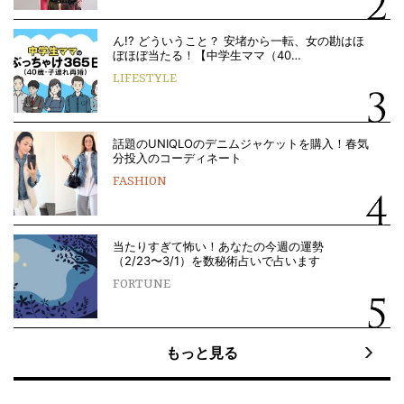
ん!? どういうこと？ 安堵から一転、女の勘はほ
ぼほぼ当たる！【中学生ママ（40…
LIFESTYLE
話題のUNIQLOのデニムジャケットを購入！春気
分投入のコーディネート
FASHION
当たりすぎて怖い！あなたの今週の運勢
（2/23〜3/1）を数秘術占いで占います
FORTUNE
もっと見る