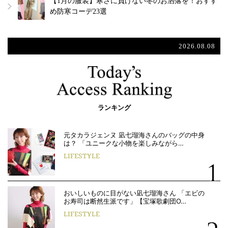
【1月の服装】寒さに負けない冬のお洒落を！おすす
め防寒コーデ23選
2026.08.08
ランキング
元タカラジェンヌ 凪七瑠海さんのバッグの中身
は？ 「ユニークな小物を楽しみながら…
LIFESTYLE
おいしいものに目がない凪七瑠海さん 「エビの
お寿司は断然生派です」【宝塚歌劇団O…
LIFESTYLE