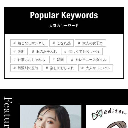
人気のキーワード
着こなしマンネリ
こなれ感
大人の女子力
診断
服のお手入れ
忙しくてもおしゃれ
仕事もおしゃれも
韓国
セレモニースタイル
気温別の服装
楽しておしゃれ
大人かっこいい