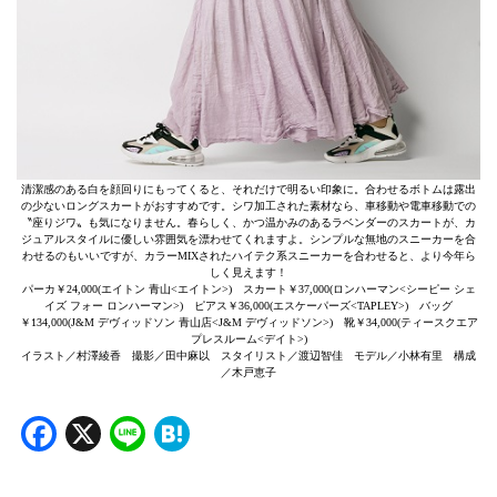
清潔感のある白を顔回りにもってくると、それだけで明るい印象に。合わせるボトムは露出
の少ないロングスカートがおすすめです。シワ加工された素材なら、車移動や電車移動での
〝座りジワ〟も気になりません。春らしく、かつ温かみのあるラベンダーのスカートが、カ
ジュアルスタイルに優しい雰囲気を漂わせてくれますよ。シンプルな無地のスニーカーを合
わせるのもいいですが、カラーMIXされたハイテク系スニーカーを合わせると、より今年ら
しく見えます！
パーカ￥24,000(エイトン 青山<エイトン>) スカート￥37,000(ロンハーマン<シーピー シェ
イズ フォー ロンハーマン>) ピアス￥36,000(エスケーパーズ<TAPLEY>) バッグ
￥134,000(J&M デヴィッドソン 青山店<J&M デヴィッドソン>) 靴￥34,000(ティースクエア
プレスルーム<デイト>)
イラスト／村澤綾香 撮影／田中麻以 スタイリスト／渡辺智佳 モデル／小林有里 構成
／木戸恵子
Facebook
X
Line
Hatena