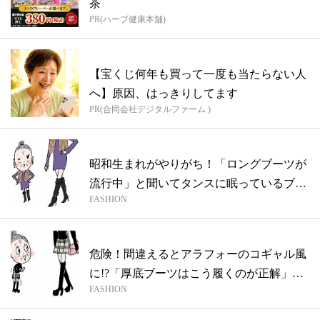
茶
PR(ハーブ健康本舗)
【宝くじ何年も買って一度も当たらない人
へ】原因、はっきりしてます
PR(合同会社デジタルファーム )
昭和生まれがやりがち！「ロングブーツが
流行中」と聞いてタンスに眠っているブー
FASHION
ツを...
危険！間違えるとアラフォーのコギャル風
に!?「厚底ブーツはこう履くのが正解」
FASHION
【コ...