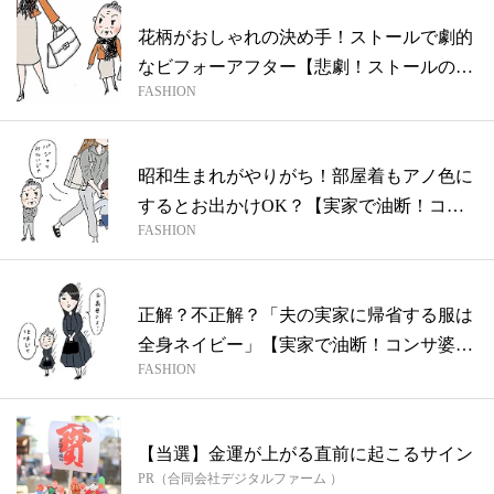
花柄がおしゃれの決め手！ストールで劇的
なビフォーアフター【悲劇！ストールのせ
FASHION
いで...
昭和生まれがやりがち！部屋着もアノ色に
するとお出かけOK？【実家で油断！コン
FASHION
サ婆...
正解？不正解？「夫の実家に帰省する服は
全身ネイビー」【実家で油断！コンサ婆さ
FASHION
ん】
【当選】金運が上がる直前に起こるサイン
PR（合同会社デジタルファーム ）