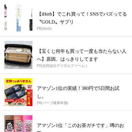
【iHerb】でこれ買って！SNSでバズってる
〝GOLD〟サプリ
PR(iHerb)
【宝くじ何年も買って一度も当たらない人
へ】原因、はっきりしてます
PR(合同会社デジタルファーム )
アマゾン1位の実績！380円で5日間お試
し。
PR(ハーブ健康本舗)
アマゾン1位「このお茶ガチです」噂のお