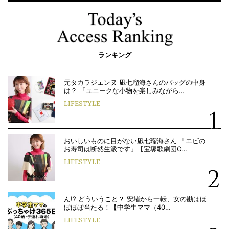
ランキング
元タカラジェンヌ 凪七瑠海さんのバッグの中身
は？ 「ユニークな小物を楽しみながら…
LIFESTYLE
おいしいものに目がない凪七瑠海さん 「エビの
お寿司は断然生派です」【宝塚歌劇団O…
LIFESTYLE
ん!? どういうこと？ 安堵から一転、女の勘はほ
ぼほぼ当たる！【中学生ママ（40…
LIFESTYLE