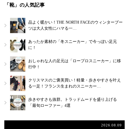
「靴」の人気記事
品よく暖かい！THE NORTH FACEのウィンターブー
ツは大人女性にハマる一…
あったか素材の「冬スニーカー」で今っぽい足元
に！
おしゃれな人の足元は「ロープロスニーカー」に移
行中！
クリスマスのご褒美買い！軽量・歩きやすさを叶え
る一足！フランス生まれのスニーカー…
歩きやすさも抜群。トラッドムードを盛り上げる
「最旬ローファー」4選
2026.08.09