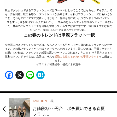
駅までダッシュできるフラットシューズはワーママにとってなくてはならないアイテム。で
も、洋服同様、靴にも毎シーズントレンドがあります。それはフラットシューズにもいえる
こと。それなのに「ママの定番」とばかりに、何年も前に買ったラウンドトウのバレエシュ
ーズをずっと履き続けている人の多いこと！ 丸みのあるシルエットやリボンディテールとい
った、甘めのバレエシューズを何年も愛用しているママは要注意です。毎日履く大切な靴だ
からこそ、今年らしい一足を選んでくださいね。
この春のトレンドは甲深フラット一択
今年選ぶべきフラットシューズは、なんといっても甲がしっかり覆われるクラシカルなデザ
イン。どの靴ブラウンドからも続々とリリースされています。逆にいえば、甲深フラットさ
え履いていれば、ファッション感度の高いワーママになれるということ！ そう思うととても
便利なトレンドですよね。次回は、そんな
通勤にも使えるきれいめ甲深フラット
をご紹介し
ます。
イラスト／村澤綾香 構成／木戸恵子
Facebook
X
Line
Hatena
FASHION
靴
お値段2,000円台！ポチ買いできる春夏
フラッ…