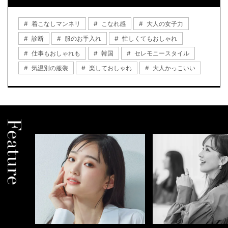
着こなしマンネリ
こなれ感
大人の女子力
診断
服のお手入れ
忙しくてもおしゃれ
仕事もおしゃれも
韓国
セレモニースタイル
気温別の服装
楽しておしゃれ
大人かっこいい