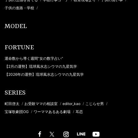
子供の進路・学校
/
MODEL
FORTUNE
運命数から導く週間“女の数字占い”
【2月の運勢】琉球風水志シウマの九星気学
【2026年の運勢】琉球風水志シウマの九星気学
SERIES
町田啓太
お受験ママの相談室
editor_kao
こじらせ男
/
/
/
/
宝塚歌劇団OG
ワーママあるある劇場
耳恋
/
/