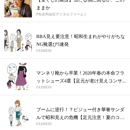
ままか
PR(合同会社デジタルファーム )
BBA見え要注意！昭和生まれがやりがちな
NG靴選び5連発
FASHION
マンネリ靴から卒業！2020年春の本命フラ
ットシューズ4選【足元が老け見えコンサ...
FASHION
ブームに逆行！？ビジュー付き華奢サンダ
ルで昭和見えの危機【足元注意！夏のコン
FASHION
サ婆...