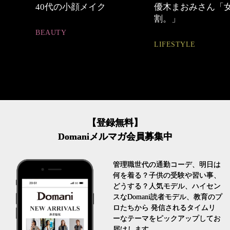
中身
40代の小顔メイク
優木まおみさん「
割。」
BEAUTY
LIFESTYLE
【登録無料】
Domaniメルマガ会員募集中
管理職世代の通勤コーデ、明日は
何を着る？子供の受験や習い事、
どうする？人気モデル、ハイセン
スなDomani読者モデル、教育のプ
ロたちから 発信されるタイムリ
ーなテーマをピックアップしてお
届けします。