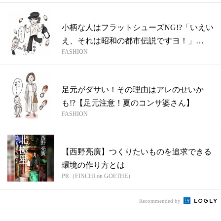
小柄な人はフラットシューズNG!?「いえい
え、それは昭和の都市伝説ですヨ！」
FASHION
【S...
足元がダサい！その理由はアレのせいか
も!?【足元注意！夏のコンサ婆さん】
FASHION
【西野亮廣】つくりたいものを追求できる
環境の作り方とは
PR（FINCHI on GOETHE）
Recommended by