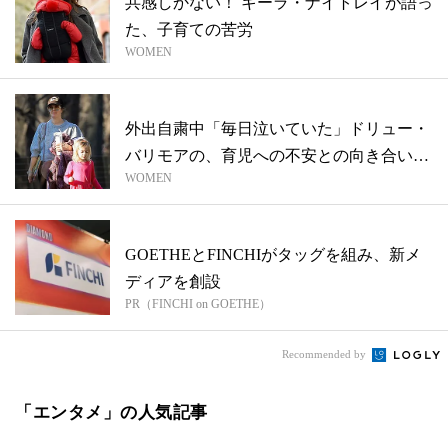
共感しかない！ キーラ・ナイトレイが語っ
た、子育ての苦労
WOMEN
外出自粛中「毎日泣いていた」ドリュー・
バリモアの、育児への不安との向き合い方
WOMEN
とは...
GOETHEとFINCHIがタッグを組み、新メ
ディアを創設
PR（FINCHI on GOETHE）
Recommended by
「エンタメ」の人気記事