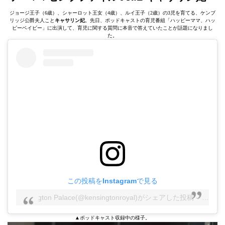
ジョージ王子（6歳）、シャーロット王女（4歳）、ルイ王子（2歳）の3児を育てる、ケンブ
リッジ公爵夫人こと
キャサリン妃
。先日、ポッドキャストの育児番組「ハッピーママ、ハッ
ピーベイビー」に出演して、育児に関する質問に本音で答えていたことが話題になりまし
た。
この投稿をInstagramで見る
Kensington Palace(@kensingtonroyal)がシェアした投稿
–
2020
▲ポッドキャスト収録中の様子。