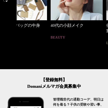
中身
40代の小顔メイク
優木まおみさん「
割。」
BEAUTY
LIFESTYLE
【登録無料】
Domaniメルマガ会員募集中
管理職世代の通勤コーデ、明日は
何を着る？子供の受験や習い事、