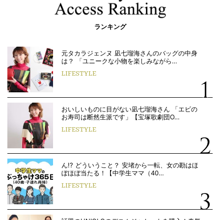
ランキング
元タカラジェンヌ 凪七瑠海さんのバッグの中身
は？ 「ユニークな小物を楽しみながら…
LIFESTYLE
おいしいものに目がない凪七瑠海さん 「エビの
お寿司は断然生派です」【宝塚歌劇団O…
LIFESTYLE
ん!? どういうこと？ 安堵から一転、女の勘はほ
ぼほぼ当たる！【中学生ママ（40…
LIFESTYLE