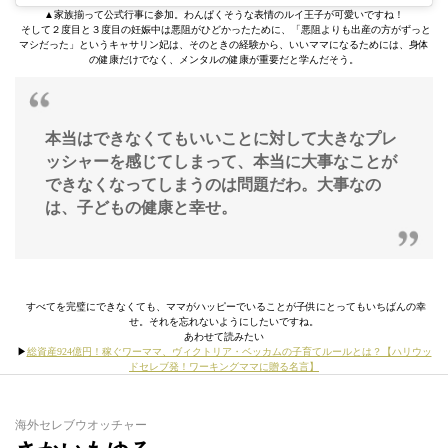
▲家族揃って公式行事に参加。わんぱくそうな表情のルイ王子が可愛いですね！
そして２度目と３度目の妊娠中は悪阻がひどかったために、「悪阻よりも出産の方がずっと
マシだった」というキャサリン妃は、そのときの経験から、いいママになるためには、身体
の健康だけでなく、メンタルの健康が重要だと学んだそう。
本当はできなくてもいいことに対して大きなプレ
ッシャーを感じてしまって、本当に大事なことが
できなくなってしまうのは問題だわ。大事なの
は、子どもの健康と幸せ。
すべてを完璧にできなくても、ママがハッピーでいることが子供にとってもいちばんの幸
せ。それを忘れないようにしたいですね。
あわせて読みたい
▶︎
総資産924億円！稼ぐワーママ、ヴィクトリア・ベッカムの子育てルールとは？【ハリウッ
ドセレブ発！ワーキングママに贈る名言】
海外セレブウオッチャー