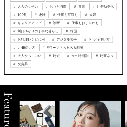
大人の女子力
おうち時間
育児
仕事効率化
100均
趣味
仕事も家庭も
夫婦
キャリアアップ
診断
仕事もおしゃれも
川口ゆかりの丁寧な暮らし
韓国
お料理レシピ代用
デジタル苦手
iPhone使い方
LINE使い方
#ワーママあるある劇場
大人かっこいい
時短
女の時間割
時事ネタ
文房具