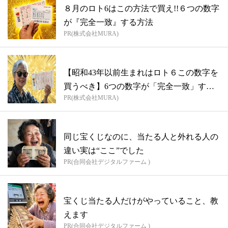
８月のロト6はこの方法で買え!!６つの数字
が『完全一致』する方法
PR(株式会社MURA)
【昭和43年以前生まれはロト６この数字を
買うべき】6つの数字が「完全一致」する
PR(株式会社MURA)
方...
同じ宝くじなのに、当たる人と外れる人の
違い実は“ここ”でした
PR(合同会社デジタルファーム )
宝くじ当たる人だけがやっていること、教
えます
PR(合同会社デジタルファーム )