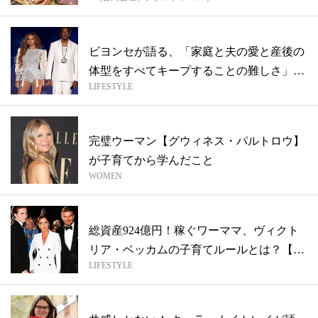
ビヨンセが語る、「家庭と夫の愛と産後の
体型をすべてキープすることの難しさ」
LIFESTYLE
【ハリ...
完璧ウーマン【グウィネス・パルトロウ】
が子育てから学んだこと
WOMEN
総資産924億円！稼ぐワーママ、ヴィクト
リア・ベッカムの子育てルールとは？【ハ
LIFESTYLE
リ...