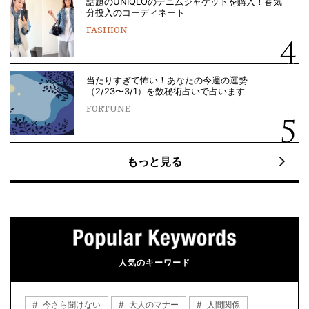
話題のUNIQLOのデニムジャケットを購入！春気
分投入のコーディネート
FASHION
当たりすぎて怖い！あなたの今週の運勢
（2/23〜3/1）を数秘術占いで占います
FORTUNE
もっと見る
人気のキーワード
今さら聞けない
大人のマナー
人間関係