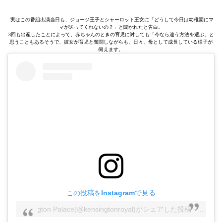
実はこの番組出演当日も、ジョージ王子とシャーロット王女に「どうして今日は幼稚園にマ
マが送ってくれないの？」と聞かれたと告白。
3回も出産したことによって、赤ちゃんのときの育児に対しても「今なら違う方法を選ぶ」と
思うこともあるそうで、彼女が育児と奮闘しながらも、日々、母として成長している様子が
伺えます。
この投稿をInstagramで見る
Kensington Palace(@kensingtonroyal)がシェアした投稿
–
2019