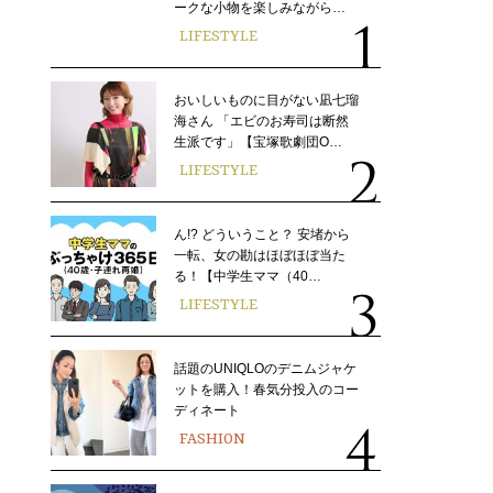
ークな小物を楽しみながら…
LIFESTYLE
おいしいものに目がない凪七瑠
海さん 「エビのお寿司は断然
生派です」【宝塚歌劇団O…
LIFESTYLE
ん!? どういうこと？ 安堵から
一転、女の勘はほぼほぼ当た
る！【中学生ママ（40…
LIFESTYLE
話題のUNIQLOのデニムジャケ
ットを購入！春気分投入のコー
ディネート
FASHION