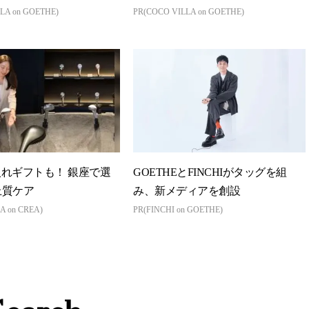
LA on GOETHE)
PR(COCO VILLA on GOETHE)
れギフトも！ 銀座で選
GOETHEとFINCHIがタッグを組
上質ケア
み、新メディアを創設
A on CREA)
PR(FINCHI on GOETHE)