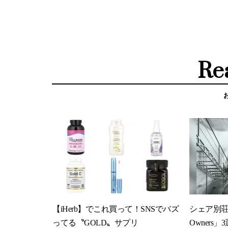
Re
【iHerb】でこれ買って！SNSでバズ
シェア別荘「
ってる〝GOLD〟サプリ
Owners」3