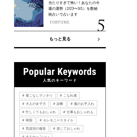
当たりすぎて怖い！あなたの今
週の運勢（2/23〜3/1）を数秘
術占いで占います
FORTUNE
もっと見る
人気のキーワード
着こなしマンネリ
こなれ感
大人の女子力
診断
服のお手入れ
忙しくてもおしゃれ
仕事もおしゃれも
韓国
セレモニースタイル
気温別の服装
楽しておしゃれ
大人かっこいい