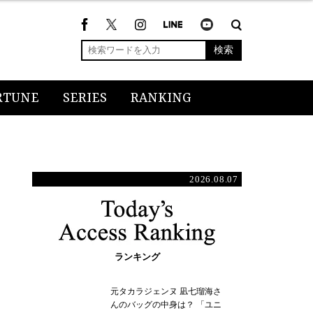
検索
RTUNE
SERIES
RANKING
2026.08.07
ランキング
元タカラジェンヌ 凪七瑠海さ
んのバッグの中身は？ 「ユニ