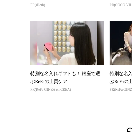
PR(iHerb)
PR(COCO VIL
特別な名入れギフトも！ 銀座で選
特別な名入
ぶReFaの上質ケア
ぶReFaの
PR(ReFa GINZA on CREA)
PR(ReFa GINZ