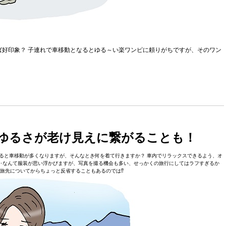
ば好印象？ 子連れで車移動となるとゆる～い楽ワンピに頼りがちですが、そのワン
ゆるさが老け見えに繋がることも！
ると車移動が多くなりますが、そんなとき何を着て行きますか？ 車内でリラックスできるよう、オ
･･なんて服装が思い浮かびますが、写真を撮る機会も多い、せっかくの旅行にしてはラフすぎるか
旅先についてからちょっと反省することもあるのでは⁉