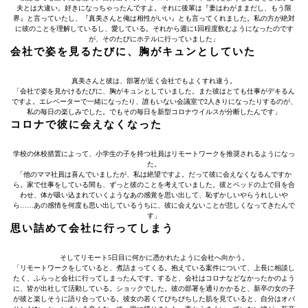
夫とは大違い。好きになっちゃったんですよ。それに後輩は『妻はわがままだし、もう限
界』と言っていたし、『真美さんと俺は相性がいい』とも言ってくれました。私の方が絶対
に彼のことを理解しているし、愛している。それから週に1回程度飲むようになったのです
が、そのたびにホテルに行っていました」
会社で姿を見るたびに、胸がキュンとしていた
真美さんと彼は、部署が近く会社でもよくすれ違う。
「会社で姿を見かけるたびに、胸がキュンとしていました。また彼はとても仕事がデキるん
ですよ。エレベーターで一緒になったり、誰もいない会議室で2人きりになったりするのが、
私の毎日の楽しみでした。でもその毎日を新型コロナウイルスが分断したんです」
コロナで彼に会えなくなった
学校の休校措置によって、小学生の子を持つ社員はリモートワークを推奨されるようになっ
た。
「他のママ社員は喜んでいましたが、私は絶望ですよ。だって彼に会えなくなるんですか
ら。家で仕事をしている間も、ずっと彼のことを考えていました。彼とベッドの上で目を合
わせ、体が吸い込まれていくようなあの感覚を思い出して、恥ずかしいやらうれしいや
ら……あの感情を何度も思い出しているうちに、彼に会えないことが悲しくなってきたんで
す」
思い詰めて会社に行ってしまう
そしてリモート5日目に何かに憑かれたように会社へ向かう。
「リモートワークをしていると、煮詰まってくる。抱えている案件について、上長に相談し
たく、ふらっと会社に行ってしまったんです。すると、会社はコロナなどなかったかのよう
に、皆が出社して活動している。ショックでした。彼の部署を通りかかると、新卒の女の子
が彼と楽しそうに語り合っている。彼女の若くてぴちぴちした肌を見ていると、自分はオバ