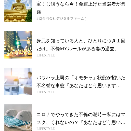
宝くじ狙うなら今！金運上げた当選者が暴
露
PR(合同会社デジタルファーム )
身元を知っている人と、ひとりにつき１回
だけ。不倫MYルールがある妻の過去。
LIFESTYLE
『あな...
パワハラ上司の「オモチャ」状態が招いた
不名誉な事態『あなたはどう思います
LIFESTYLE
か？』
コロナでやってきた不倫の潮時ー私にはマ
スク、くれないの？『あなたはどう思いま
LIFESTYLE
すか...