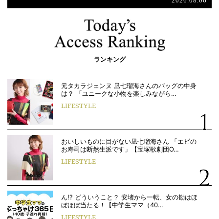
2026.08.06
ランキング
元タカラジェンヌ 凪七瑠海さんのバッグの中身
は？ 「ユニークな小物を楽しみながら…
LIFESTYLE
おいしいものに目がない凪七瑠海さん 「エビの
お寿司は断然生派です」【宝塚歌劇団O…
LIFESTYLE
ん!? どういうこと？ 安堵から一転、女の勘はほ
ぼほぼ当たる！【中学生ママ（40…
LIFESTYLE