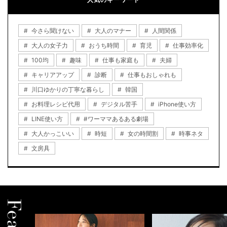
今さら聞けない
大人のマナー
人間関係
大人の女子力
おうち時間
育児
仕事効率化
100均
趣味
仕事も家庭も
夫婦
キャリアアップ
診断
仕事もおしゃれも
川口ゆかりの丁寧な暮らし
韓国
お料理レシピ代用
デジタル苦手
iPhone使い方
LINE使い方
#ワーママあるある劇場
大人かっこいい
時短
女の時間割
時事ネタ
文房具