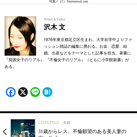
写真／（C）Shutterstock.com
Writer＆Editor
沢木 文
1976年東京都足立区生まれ。大学在学中よりファ
ッション雑誌の編集に携わる。お金、恋愛、結
婚、出産などをテーマとした記事を担当。著書に
『貧困女子のリアル』 『不倫女子のリアル』（ともに小学館新書）が
ある。
Facebook
X
Line
Hatena
LIFESTYLE
夫婦
31歳からレス。不倫願望のある美人妻の