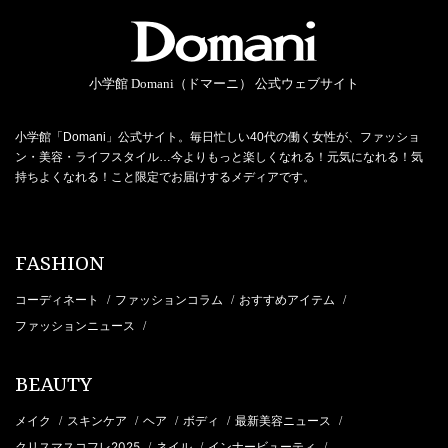
小学館 Domani（ドマーニ） 公式ウェブサイト
小学館「Domani」公式サイト。毎日忙しい40代の働く女性が、ファッショ
ン・美容・ライフスタイル…今よりもっと楽しくなれる！元気になれる！気
持ちよくなれる！こと限定でお届けするメディアです。
FASHION
コーディネート
ファッションコラム
おすすめアイテム
/
/
/
ファッションニュース
/
BEAUTY
メイク
スキンケア
ヘア
ボディ
最新美容ニュース
/
/
/
/
/
クリスマスコフレ2025
ネイル
インナービューティ
/
/
/