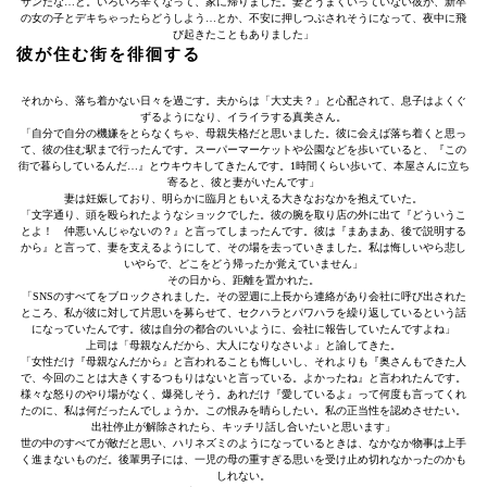
サンだな…と。いろいろ辛くなって、家に帰りました。妻とうまくいっていない彼が、新卒
の女の子とデキちゃったらどうしよう…とか、不安に押しつぶされそうになって、夜中に飛
び起きたこともありました」
彼が住む街を徘徊する
それから、落ち着かない日々を過ごす。夫からは「大丈夫？」と心配されて、息子はよくぐ
ずるようになり、イライラする真美さん。
「自分で自分の機嫌をとらなくちゃ、母親失格だと思いました。彼に会えば落ち着くと思っ
て、彼の住む駅まで行ったんです。スーパーマーケットや公園などを歩いていると、『この
街で暮らしているんだ…』とウキウキしてきたんです。1時間くらい歩いて、本屋さんに立ち
寄ると、彼と妻がいたんです」
妻は妊娠しており、明らかに臨月ともいえる大きなおなかを抱えていた。
「文字通り、頭を殴られたようなショックでした。彼の腕を取り店の外に出て『どういうこ
とよ！ 仲悪いんじゃないの？』と言ってしまったんです。彼は『まあまあ、後で説明する
から』と言って、妻を支えるようにして、その場を去っていきました。私は悔しいやら悲し
いやらで、どこをどう帰ったか覚えていません」
その日から、距離を置かれた。
「SNSのすべてをブロックされました。その翌週に上長から連絡があり会社に呼び出された
ところ、私が彼に対して片思いを募らせて、セクハラとパワハラを繰り返しているという話
になっていたんです。彼は自分の都合のいいように、会社に報告していたんですよね」
上司は「母親なんだから、大人になりなさいよ」と諭してきた。
「女性だけ『母親なんだから』と言われることも悔しいし、それよりも『奥さんもできた人
で、今回のことは大きくするつもりはないと言っている。よかったね』と言われたんです。
様々な怒りのやり場がなく、爆発しそう。あれだけ『愛しているよ』って何度も言ってくれ
たのに、私は何だったんでしょうか。この恨みを晴らしたい。私の正当性を認めさせたい。
出社停止が解除されたら、キッチリ話し合いたいと思います」
世の中のすべてが敵だと思い、ハリネズミのようになっているときは、なかなか物事は上手
く進まないものだ。後輩男子には、一児の母の重すぎる思いを受け止め切れなかったのかも
しれない。