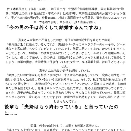
佐々木真美さん（仮名・35歳）、埼玉県出身・中堅私立法学部卒業後、国内製薬会社に勤
務。3歳年上の夫（飲食店経営・年収不明）と結婚5年。東京都足立区内の分譲マンション在
住。子どもは4歳の男の子。身長160cm、地味で真面目そうな雰囲気、数年前のシルエットの
スーツを着ており、声が低く、少々言葉が強い。
「今の男の子は若くして結婚するんですね」
真美さんが初めて不倫をしたのは、息子が4歳の誕生日を迎えた半年前。
「義両親が近くに住んでいるんですが、誕生日パーティにキャラクターのケーキや、ゲーム
機などを私に断りもなくプレゼントしてたんです。教育に悪いですよね。かなりむしゃくし
ゃしてしまって、10歳年下の後輩と飲みに行こうって誘いました。今の子って結婚が早いん
ですよね。優しくて頭がいい男の子は、目端が利く女の子にさっさと捕まえられて結婚して
しまう。後輩の妻は、大学時代に付き合っていた女性で、今は専業主婦。彼に子どもはいま
せん」
真美さんは地獄の婚活を経験している。
「結婚したいのに誰からも相手にされない。十人並みの容姿をしていて、定職と知性あって
優しい男はみんな結婚しているという現実を知りました。それで、私は”定職があればだれで
もいい”と腹を括って、友達の紹介をたどってやっと『マシかな』と思える夫と結婚。夫は粗
暴だし本も読まないし、趣味はギャンブルだし最低ですよ。育児は全面的にやってくれてい
ますが、息子が夫に染まっていくのを見るのも辛い。そんなことを語っていたら、後輩に頭
ポンポンされて、泣いちゃったんですよね。後輩の手が気持ちよくて、私から強引に誘って
しまったんです」
後輩も「夫婦はもう終わっている」と言っていたの
に……
翌日、何食わぬ顔をして、出勤する後輩と真美さん。
「彼はとても上手だと思う。自分勝手で、アダルトコンテンツと同じようなことをしたがる