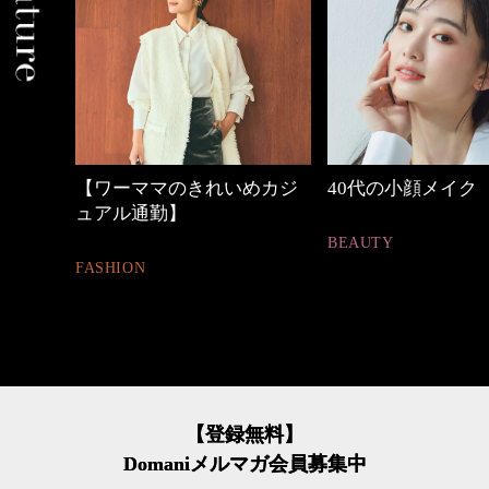
身
【ワーママのきれいめカジ
40代の小顔メイク
ュアル通勤】
BEAUTY
FASHION
【登録無料】
Domaniメルマガ会員募集中