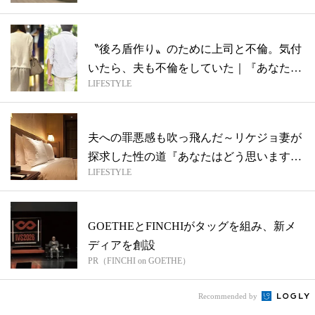
〝後ろ盾作り〟のために上司と不倫。気付
いたら、夫も不倫をしていた｜『あなたは
LIFESTYLE
どう...
夫への罪悪感も吹っ飛んだ～リケジョ妻が
探求した性の道『あなたはどう思います
LIFESTYLE
か？』
GOETHEとFINCHIがタッグを組み、新メ
ディアを創設
PR（FINCHI on GOETHE）
Recommended by