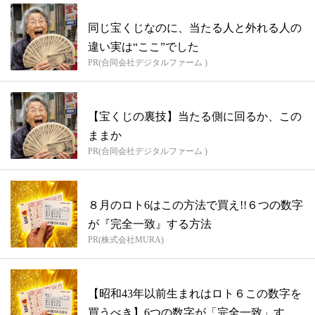
同じ宝くじなのに、当たる人と外れる人の
違い実は“ここ”でした
PR(合同会社デジタルファーム )
【宝くじの裏技】当たる側に回るか、この
ままか
PR(合同会社デジタルファーム )
８月のロト6はこの方法で買え!!６つの数字
が『完全一致』する方法
PR(株式会社MURA)
【昭和43年以前生まれはロト６この数字を
買うべき】6つの数字が「完全一致」する