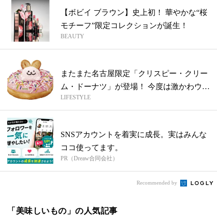
【ボビイ ブラウン】史上初！ 華やかな“桜
モチーフ”限定コレクションが誕生！
BEAUTY
またまた名古屋限定「クリスピー・クリー
ム・ドーナツ」が登場！ 今度は激かわウサ
LIFESTYLE
ギ...
SNSアカウントを着実に成長。実はみんな
ココ使ってます。
PR（Dreaw合同会社）
Recommended by
「美味しいもの」の人気記事