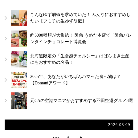
こんなゆず胡椒を求めていた！ みんなにおすすめし
たい【フミ子の生ゆず胡椒】
約3000種類が大集結！ 阪急 うめだ本店で「阪急バレ
ンタインチョコレート博覧会…
北海道限定の「生食感チェルシー」はばらまき土産
にもおすすめの名品！
2025年、あなたがいちばんハマった食べ物は？
【Domaniアワード】
元CAの空港マニアがおすすめする羽田空港グルメ3選
2026.08.09