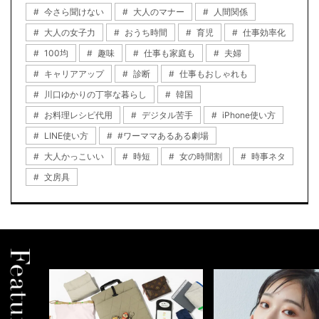
今さら聞けない
大人のマナー
人間関係
大人の女子力
おうち時間
育児
仕事効率化
100均
趣味
仕事も家庭も
夫婦
キャリアアップ
診断
仕事もおしゃれも
川口ゆかりの丁寧な暮らし
韓国
お料理レシピ代用
デジタル苦手
iPhone使い方
LINE使い方
#ワーママあるある劇場
大人かっこいい
時短
女の時間割
時事ネタ
文房具