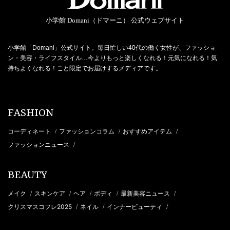
小学館 Domani（ドマーニ） 公式ウェブサイト
小学館「Domani」公式サイト。毎日忙しい40代の働く女性が、ファッショ
ン・美容・ライフスタイル…今よりもっと楽しくなれる！元気になれる！気
持ちよくなれる！こと限定でお届けするメディアです。
FASHION
コーディネート
ファッションコラム
おすすめアイテム
/
/
/
ファッションニュース
/
BEAUTY
メイク
スキンケア
ヘア
ボディ
最新美容ニュース
/
/
/
/
/
クリスマスコフレ2025
ネイル
インナービューティ
/
/
/