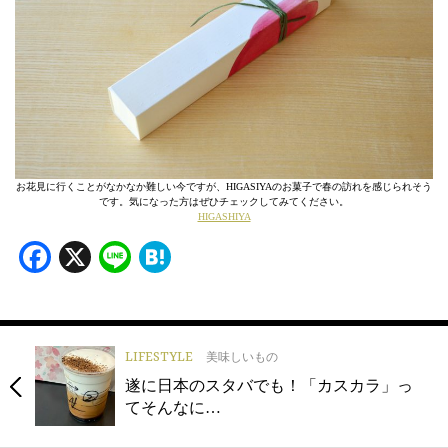
お花見に行くことがなかなか難しい今ですが、HIGASIYAのお菓子で春の訪れを感じられそう
です。気になった方はぜひチェックしてみてください。
HIGASHIYA
Facebook
X
Line
Hatena
LIFESTYLE
美味しいもの
遂に日本のスタバでも！「カスカラ」っ
てそんなに…