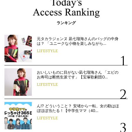
ランキング
元タカラジェンヌ 凪七瑠海さんのバッグの中身
は？ 「ユニークな小物を楽しみながら…
LIFESTYLE
おいしいものに目がない凪七瑠海さん 「エビの
お寿司は断然生派です」【宝塚歌劇団O…
LIFESTYLE
ん!? どういうこと？ 安堵から一転、女の勘はほ
ぼほぼ当たる！【中学生ママ（40…
LIFESTYLE