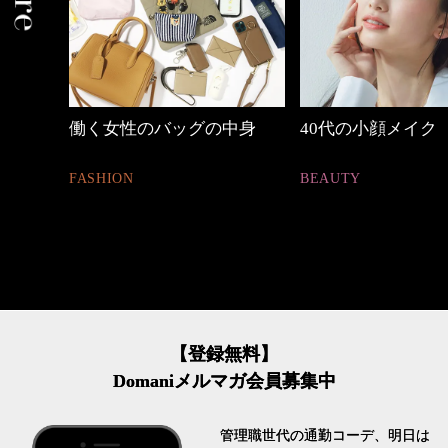
のバッグの中身
40代の小顔メイク
優木ま
割。」
BEAUTY
LIFESTY
【登録無料】
Domaniメルマガ会員募集中
管理職世代の通勤コーデ、明日は