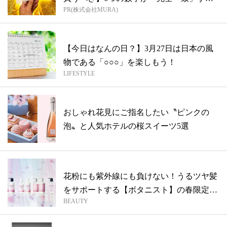
PR(株式会社MURA)
方...
【今日はなんの日？】3月27日は日本の風
物である「○○○」を楽しもう！
LIFESTYLE
おしゃれ花見にご指名したい〝ピンクの
泡〟と人気ホテルの桜スイーツ5選
花粉にも紫外線にも負けない！うるツヤ髪
をサポートする【ボタニスト】の春限定シ
BEAUTY
リー...