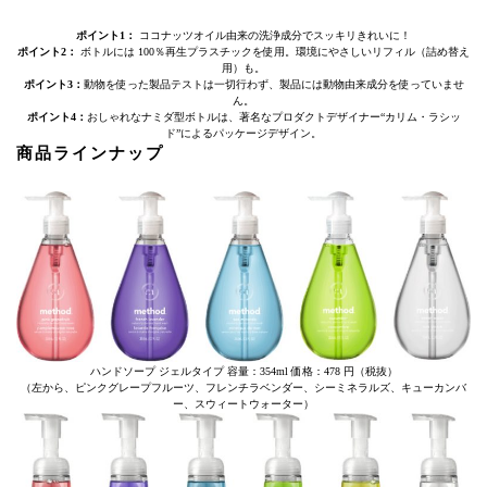
ポイント1：
ココナッツオイル由来の洗浄成分でスッキリきれいに！
ポイント2：
ボトルには 100％再生プラスチックを使用。環境にやさしいリフィル（詰め替え
用）も。
ポイント3：
動物を使った製品テストは一切行わず、製品には動物由来成分を使っていませ
ん。
ポイント4：
おしゃれなナミダ型ボトルは、著名なプロダクトデザイナー“カリム・ラシッ
ド”によるパッケージデザイン。
商品ラインナップ
ハンドソープ ジェルタイプ 容量：354ml 価格：478 円（税抜）
（左から、ピンクグレープフルーツ、フレンチラベンダー、シーミネラルズ、キューカンバ
ー、スウィートウォーター）