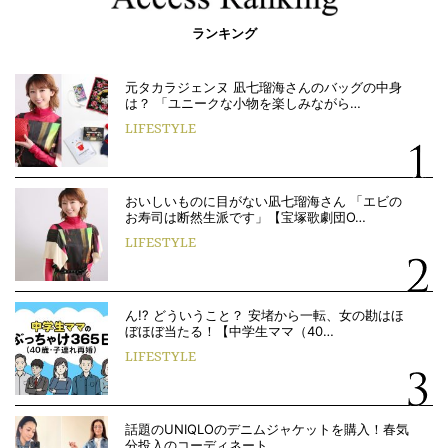
ランキング
元タカラジェンヌ 凪七瑠海さんのバッグの中身
は？ 「ユニークな小物を楽しみながら…
LIFESTYLE
おいしいものに目がない凪七瑠海さん 「エビの
お寿司は断然生派です」【宝塚歌劇団O…
LIFESTYLE
ん!? どういうこと？ 安堵から一転、女の勘はほ
ぼほぼ当たる！【中学生ママ（40…
LIFESTYLE
話題のUNIQLOのデニムジャケットを購入！春気
分投入のコーディネート