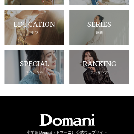
EDUCATION
SERIES
学び
連載
SPECIAL
RANKING
スペシャル
ランキング
小学館 Domani（ドマーニ） 公式ウェブサイト