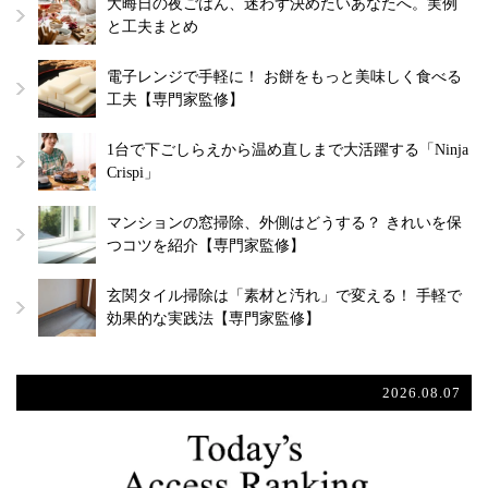
大晦日の夜ごはん、迷わず決めたいあなたへ。実例
と工夫まとめ
電子レンジで手軽に！ お餅をもっと美味しく食べる
工夫【専門家監修】
1台で下ごしらえから温め直しまで大活躍する「Ninja
Crispi」
マンションの窓掃除、外側はどうする？ きれいを保
つコツを紹介【専門家監修】
玄関タイル掃除は「素材と汚れ」で変える！ 手軽で
効果的な実践法【専門家監修】
2026.08.07