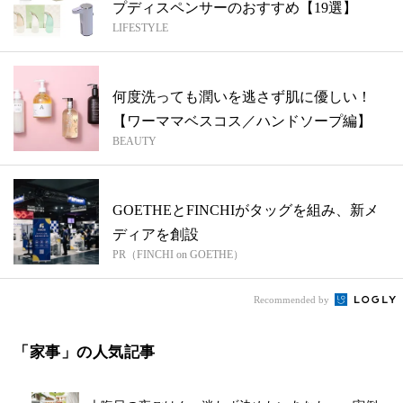
プディスペンサーのおすすめ【19選】
LIFESTYLE
何度洗っても潤いを逃さず肌に優しい！
【ワーママベスコス／ハンドソープ編】
BEAUTY
GOETHEとFINCHIがタッグを組み、新メ
ディアを創設
PR（FINCHI on GOETHE）
Recommended by
「家事」の人気記事