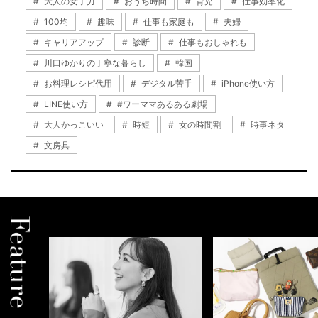
大人の女子力
おうち時間
育児
仕事効率化
100均
趣味
仕事も家庭も
夫婦
キャリアアップ
診断
仕事もおしゃれも
川口ゆかりの丁寧な暮らし
韓国
お料理レシピ代用
デジタル苦手
iPhone使い方
LINE使い方
#ワーママあるある劇場
大人かっこいい
時短
女の時間割
時事ネタ
文房具