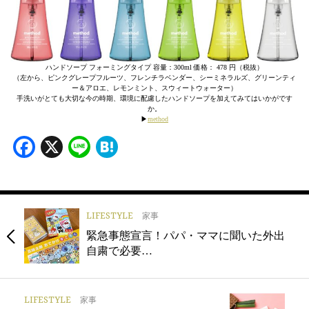
ハンドソープ フォーミングタイプ 容量：300ml 価格： 478 円（税抜）
（左から、ピンクグレープフルーツ、フレンチラベンダー、シーミネラルズ、グリーンティ
ー＆アロエ、レモンミント、スウィートウォーター）
手洗いがとても大切な今の時期、環境に配慮したハンドソープを加えてみてはいかがです
か。
▶︎
method
Facebook
X
Line
Hatena
LIFESTYLE
家事
緊急事態宣言！パパ・ママに聞いた外出
自粛で必要…
LIFESTYLE
家事