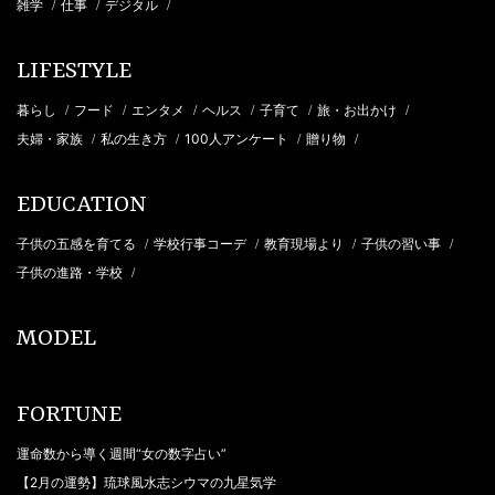
雑学
仕事
デジタル
/
/
/
LIFESTYLE
暮らし
フード
エンタメ
ヘルス
子育て
旅・お出かけ
/
/
/
/
/
/
夫婦・家族
私の生き方
100人アンケート
贈り物
/
/
/
/
EDUCATION
子供の五感を育てる
学校行事コーデ
教育現場より
子供の習い事
/
/
/
/
子供の進路・学校
/
MODEL
FORTUNE
運命数から導く週間“女の数字占い”
【2月の運勢】琉球風水志シウマの九星気学