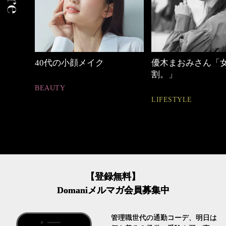
優木まおみさん「女の時間
働く女性のバッグ
割。」
FASHION
LIFESTYLE
【登録無料】
Domaniメルマガ会員募集中
管理職世代の通勤コーデ、明日は