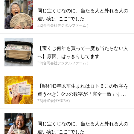
同じ宝くじなのに、当たる人と外れる人の
違い実は“ここ”でした
PR(合同会社デジタルファーム )
【宝くじ何年も買って一度も当たらない人
へ】原因、はっきりしてます
PR(合同会社デジタルファーム )
【昭和43年以前生まれはロト６この数字を
買うべき】6つの数字が「完全一致」する
PR(株式会社MURA)
方...
同じ宝くじなのに、当たる人と外れる人の
違い実は“ここ”でした