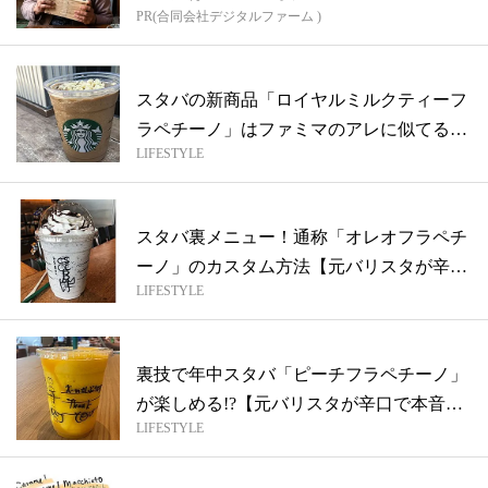
PR(合同会社デジタルファーム )
スタバの新商品「ロイヤルミルクティーフ
ラペチーノ」はファミマのアレに似てる!?
LIFESTYLE
【...
スタバ裏メニュー！通称「オレオフラペチ
ーノ」のカスタム方法【元バリスタが辛口
LIFESTYLE
で本...
裏技で年中スタバ「ピーチフラペチーノ」
が楽しめる!?【元バリスタが辛口で本音を
LIFESTYLE
語...