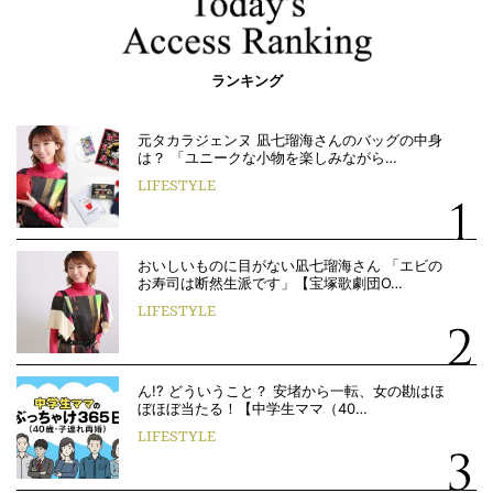
ランキング
元タカラジェンヌ 凪七瑠海さんのバッグの中身
は？ 「ユニークな小物を楽しみながら…
LIFESTYLE
おいしいものに目がない凪七瑠海さん 「エビの
お寿司は断然生派です」【宝塚歌劇団O…
LIFESTYLE
ん!? どういうこと？ 安堵から一転、女の勘はほ
ぼほぼ当たる！【中学生ママ（40…
LIFESTYLE