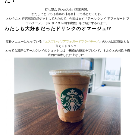
た！
待ち望んでいたスタバ営業再開。
わたしにとっては感動の【再会】って感じだったわ。
ということで早速新商品ゲットしてきたので、今回はまず「アール グレイ アフォガート フ
ラペチーノ」（Tallサイズ 570円/税抜）をご紹介するわよー。
わたしも大好きだったドリンクのオマージュ⁉︎
定番メニューになっている「
エスプレッソアフォガードフラペチーノ
」のいわば紅茶版とも
言えるドリンク。
とっても濃厚なアールグレイのショットには、4種類の茶葉をブレンド。ミルクとの相性を徹
底的に追求した仕上がりに。