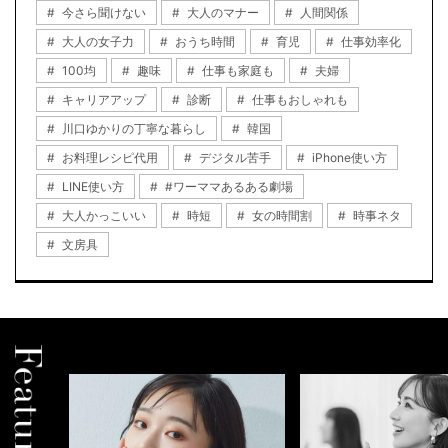
今さら聞けない
大人のマナー
人間関係
大人の女子力
おうち時間
育児
仕事効率化
100均
趣味
仕事も家庭も
夫婦
キャリアアップ
診断
仕事もおしゃれも
川口ゆかりの丁寧な暮らし
韓国
お料理レシピ代用
デジタル苦手
iPhone使い方
LINE使い方
#ワーママあるある劇場
大人かっこいい
時短
女の時間割
時事ネタ
文房具