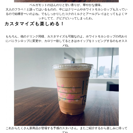
ベルガモットのほんのりと甘い香りが、華やかな後味。
大人のフラペ！と謳ってはいるものの、中にはクリームやホワイトモカシロップも入ってい
るので結構甘ーいのよね。でもしっかりしたコクのミルクとアールグレイはとってもよくマ
ッチしてて、グビグビいってしまったわ。
カスタマイズも楽しめる！
もちろん、他のドリンク同様、カスタマイズも可能なのよ。ホワイトモカシロップの代わり
にバニラシロップに変更や、カロリー欲してるときはホイップをトッピングするのもオスス
メね。
これからたくさん新商品が登場する予感のスタバさん。またご紹介するから楽しみに待って
てね。