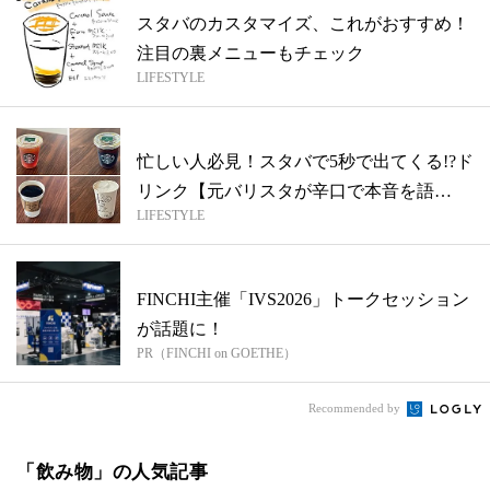
スタバのカスタマイズ、これがおすすめ！
注目の裏メニューもチェック
LIFESTYLE
忙しい人必見！スタバで5秒で出てくる!?ド
リンク【元バリスタが辛口で本音を語
LIFESTYLE
る！...
FINCHI主催「IVS2026」トークセッション
が話題に！
PR（FINCHI on GOETHE）
Recommended by
「飲み物」の人気記事