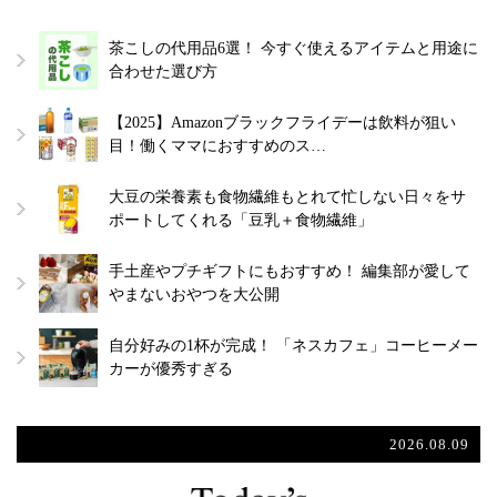
茶こしの代用品6選！ 今すぐ使えるアイテムと用途に
合わせた選び方
【2025】Amazonブラックフライデーは飲料が狙い
目！働くママにおすすめのス…
大豆の栄養素も食物繊維もとれて忙しない日々をサ
ポートしてくれる「豆乳＋食物繊維」
手土産やプチギフトにもおすすめ！ 編集部が愛して
やまないおやつを大公開
自分好みの1杯が完成！ 「ネスカフェ」コーヒーメー
カーが優秀すぎる
2026.08.09