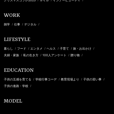
クリスマスコフレ2025
ネイル
インナービューティ
/
/
/
WORK
雑学
仕事
デジタル
/
/
/
LIFESTYLE
暮らし
フード
エンタメ
ヘルス
子育て
旅・お出かけ
/
/
/
/
/
/
夫婦・家族
私の生き方
100人アンケート
贈り物
/
/
/
/
EDUCATION
子供の五感を育てる
学校行事コーデ
教育現場より
子供の習い事
/
/
/
/
子供の進路・学校
/
MODEL