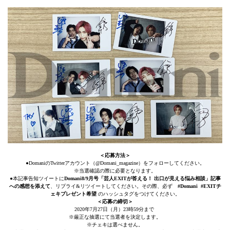
＜応募方法＞
●DomaniのTwitterアカウント（@Domani_magazine）をフォローしてください。
※当選確認の際に必要となります。
●本記事告知ツイートに
Domani8/9月号「芸人EXITが答える！ 出口が見える悩み相談」記事
への感想を添えて
、リプライ&リツイートしてください。その際、必ず
#Domani #EXITチ
ェキプレゼント希望
のハッシュタグをつけてください。
＜応募の締切＞
2020年7月27日（月）23時59分まで
※厳正な抽選にて当選者を決定します。
※チェキは選べません。