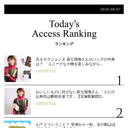
2026.08.07
ランキング
元タカラジェンヌ 凪七瑠海さんのバッグの中身
は？ 「ユニークな小物を楽しみながら…
LIFESTYLE
おいしいものに目がない凪七瑠海さん 「エビの
お寿司は断然生派です」【宝塚歌劇団O…
LIFESTYLE
ん!? どういうこと？ 安堵から一転、女の勘はほ