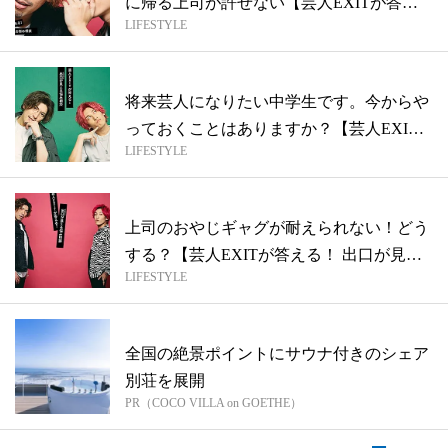
に帰る上司が許せない【芸人EXITが答え
LIFESTYLE
る...
将来芸人になりたい中学生です。今からや
っておくことはありますか？【芸人EXIT
LIFESTYLE
が...
上司のおやじギャグが耐えられない！どう
する？【芸人EXITが答える！ 出口が見
LIFESTYLE
え...
全国の絶景ポイントにサウナ付きのシェア
別荘を展開
PR（COCO VILLA on GOETHE）