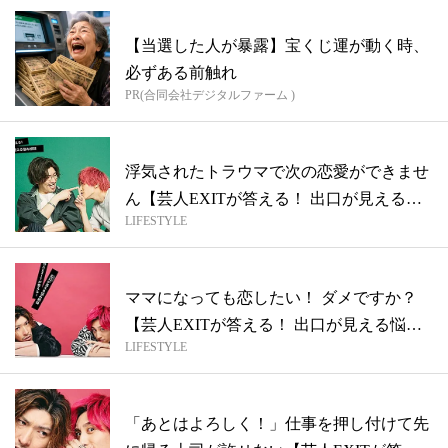
【当選した人が暴露】宝くじ運が動く時、
必ずある前触れ
PR(合同会社デジタルファーム )
浮気されたトラウマで次の恋愛ができませ
ん【芸人EXITが答える！ 出口が見える
LIFESTYLE
悩...
ママになっても恋したい！ ダメですか？
【芸人EXITが答える！ 出口が見える悩
LIFESTYLE
み...
「あとはよろしく！」仕事を押し付けて先