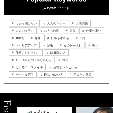
人気のキーワード
今さら聞けない
大人のマナー
人間関係
大人の女子力
おうち時間
育児
仕事効率化
100均
趣味
仕事も家庭も
夫婦
キャリアアップ
診断
服のお手入れ
教育
仕事もおしゃれも
LINE使い方
川口ゆかりの丁寧な暮らし
韓国
セレモニースタイル
お料理レシピ代用
デジタル苦手
iPhone使い方
気温別の服装