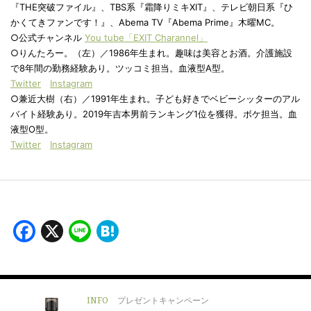
『THE突破ファイル』、TBS系『霜降りミキXIT』、テレビ朝日系『ひ
かくてきファンです！』、Abema TV『Abema Prime』木曜MC。
○公式チャンネル
You
tube「EXIT Charannel」
○りんたろー。（左）／1986年生まれ。趣味は美容とお酒。介護施設
で8年間の勤務経験あり。ツッコミ担当。血液型A型。
Twitter
Instagram
○兼近大樹（右）／1991年生まれ。子ども好きでベビーシッターのアル
バイト経験あり。2019年吉本男前ランキング1位を獲得。ボケ担当。血
液型O型。
Twitter
Instagram
Facebook
X
Line
Hatena
INFO
プレゼントキャンペーン