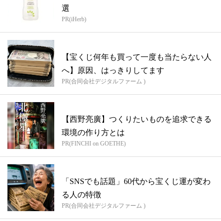
選
PR(iHerb)
【宝くじ何年も買って一度も当たらない人
へ】原因、はっきりしてます
PR(合同会社デジタルファーム )
【西野亮廣】つくりたいものを追求できる
環境の作り方とは
PR(FINCHI on GOETHE)
「SNSでも話題」60代から宝くじ運が変わ
る人の特徴
PR(合同会社デジタルファーム )