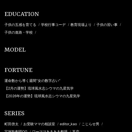
EDUCATION
子供の五感を育てる
学校行事コーデ
教育現場より
子供の習い事
/
/
/
/
子供の進路・学校
/
MODEL
FORTUNE
運命数から導く週間“女の数字占い”
【2月の運勢】琉球風水志シウマの九星気学
【2026年の運勢】琉球風水志シウマの九星気学
SERIES
町田啓太
お受験ママの相談室
editor_kao
こじらせ男
/
/
/
/
宝塚歌劇団OG
ワーママあるある劇場
耳恋
/
/