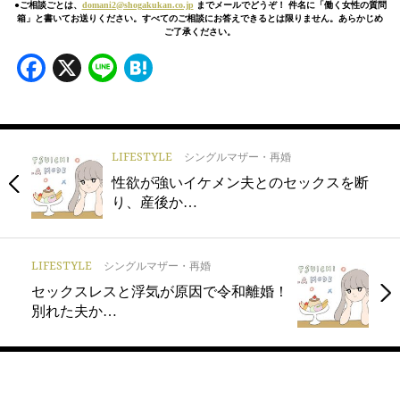
●ご相談ごとは、
domani2@shogakukan.co.jp
までメールでどうぞ！ 件名に「働く女性の質問
箱」と書いてお送りください。すべてのご相談にお答えできるとは限りません。あらかじめ
ご了承ください。
Facebook
X
Line
Hatena
LIFESTYLE
シングルマザー・再婚
性欲が強いイケメン夫とのセックスを断
り、産後か…
LIFESTYLE
シングルマザー・再婚
セックスレスと浮気が原因で令和離婚！
別れた夫か…