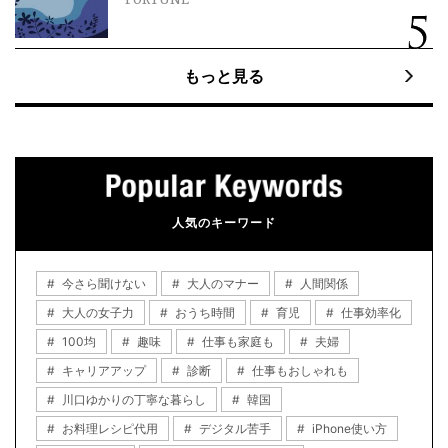
もっと見る
人気のキーワード
今さら聞けない
大人のマナー
人間関係
大人の女子力
おうち時間
育児
仕事効率化
100均
趣味
仕事も家庭も
夫婦
キャリアアップ
診断
仕事もおしゃれも
川口ゆかりの丁寧な暮らし
韓国
お料理レシピ代用
デジタル苦手
iPhone使い方