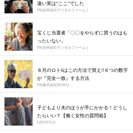
違い実は“ここ”でした
PR(合同会社デジタルファーム )
宝くじ当選者「〇〇をやらずに買うのはも
ったいない」
PR(合同会社デジタルファーム )
８月のロト6はこの方法で買え!!６つの数字
が『完全一致』する方法
PR(株式会社MURA)
子どもより夫のほうが手にかかる！どうし
たらいい？【働く女性の質問箱】
LIFESTYLE