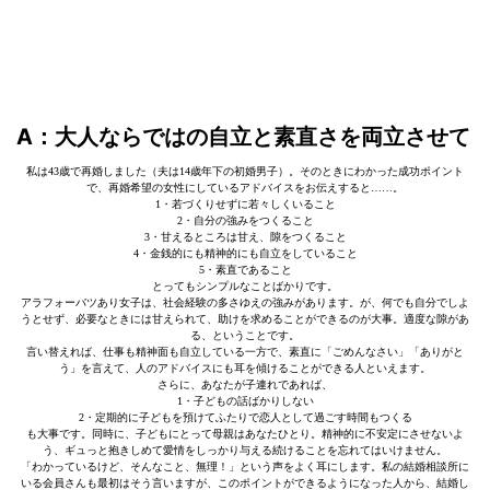
A：大人ならではの自立と素直さを両立させて
私は43歳で再婚しました（夫は14歳年下の初婚男子）。そのときにわかった成功ポイント
で、再婚希望の女性にしているアドバイスをお伝えすると……。
1・若づくりせずに若々しくいること
2・自分の強みをつくること
3・甘えるところは甘え、隙をつくること
4・金銭的にも精神的にも自立をしていること
5・素直であること
とってもシンプルなことばかりです。
アラフォーバツあり女子は、社会経験の多さゆえの強みがあります。が、何でも自分でしよ
うとせず、必要なときには甘えられて、助けを求めることができるのが大事。適度な隙があ
る、ということです。
言い替えれば、仕事も精神面も自立している一方で、素直に「ごめんなさい」「ありがと
う」を言えて、人のアドバイスにも耳を傾けることができる人といえます。
さらに、あなたが子連れであれば、
1・子どもの話ばかりしない
2・定期的に子どもを預けてふたりで恋人として過ごす時間もつくる
も大事です。同時に、子どもにとって母親はあなたひとり。精神的に不安定にさせないよ
う、ギュっと抱きしめて愛情をしっかり与える続けることを忘れてはいけません。
「わかっているけど、そんなこと、無理！」という声をよく耳にします。私の結婚相談所に
いる会員さんも最初はそう言いますが、このポイントができるようになった人から、結婚し