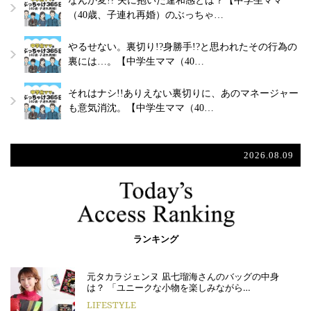
なんか変!? 夫に抱いた違和感とは？【中学生ママ
（40歳、子連れ再婚）のぶっちゃ…
やるせない。裏切り!?身勝手!?と思われたその行為の
裏には…。【中学生ママ（40…
それはナシ!!ありえない裏切りに、あのマネージャー
も意気消沈。【中学生ママ（40…
2026.08.09
ランキング
元タカラジェンヌ 凪七瑠海さんのバッグの中身
は？ 「ユニークな小物を楽しみながら…
LIFESTYLE