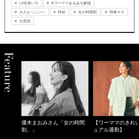
LINE使い方
#ワーママあるある劇場
大人かっこいい
時短
女の時間割
時事ネタ
文房具
しゃれ
優木まおみさん「女の時間
【ワーママのきれ
割。」
ュアル通勤】