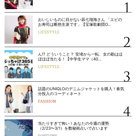
おいしいものに目がない凪七瑠海さん 「エビの
お寿司は断然生派です」【宝塚歌劇団O…
LIFESTYLE
ん!? どういうこと？ 安堵から一転、女の勘はほ
ぼほぼ当たる！【中学生ママ（40…
LIFESTYLE
話題のUNIQLOのデニムジャケットを購入！春気
分投入のコーディネート
FASHION
当たりすぎて怖い！あなたの今週の運勢
（2/23〜3/1）を数秘術占いで占います
FORTUNE