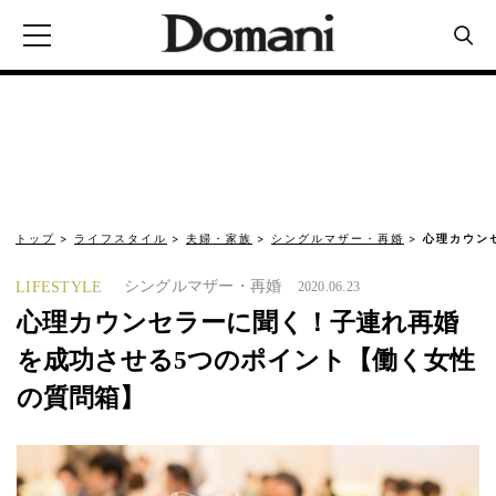
トップ
ライフスタイル
夫婦・家族
シングルマザー・再婚
心理カウン
シングルマザー・再婚
LIFESTYLE
2020.06.23
心理カウンセラーに聞く！子連れ再婚
を成功させる5つのポイント【働く女性
の質問箱】