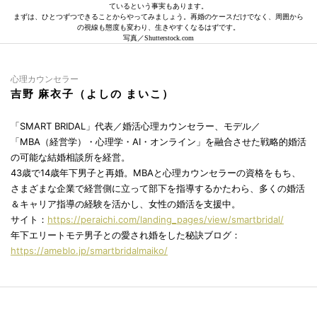
ているという事実もあります。
まずは、ひとつずつできることからやってみましょう。再婚のケースだけでなく、周囲から
の視線も態度も変わり、生きやすくなるはずです。
写真／Shutterstock.com
心理カウンセラー
吉野 麻衣子（よしの まいこ）
「SMART BRIDAL」代表／婚活心理カウンセラー、モデル／
「MBA（経営学）・心理学・AI・オンライン」を融合させた戦略的婚活
の可能な結婚相談所を経営。
43歳で14歳年下男子と再婚。MBAと心理カウンセラーの資格をもち、
さまざまな企業で経営側に立って部下を指導するかたわら、多くの婚活
＆キャリア指導の経験を活かし、女性の婚活を支援中。
サイト：
https://peraichi.com/landing_pages/view/smartbridal/
年下エリートモテ男子との愛され婚をした秘訣ブログ：
https://ameblo.jp/smartbridalmaiko/