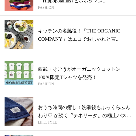
〝Hippopotamus (ヒポポタマス...
FASHION
キッチンの名脇役！「THE ORGANIC
COMPANY」はエコでおしゃれと言...
西武・そごうがオーガニックコットン
100％限定Tシャツを発売！
FASHION
おうち時間の癒し！洗濯後もふっくらふん
わり♡ が続く〝テネリータ〟の極上バスタ
LIFESTYLE
オ...