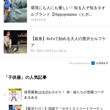
環境にも人にも優しい！知る人ぞ知るタオ
ルブランド【Hippopotamus（ヒポ...
LIFESTYLE
【銀座】ReFaで始める大人の贅沢セルフケ
ア
PR（ReFa GINZA on CREA）
Recommended by
「子供服」の人気記事
保育園着はほぼおさがり！ 弟・妹たちの登園コーデ
あるある
【東京だけ！】池袋で『セサミストリートマーケッ