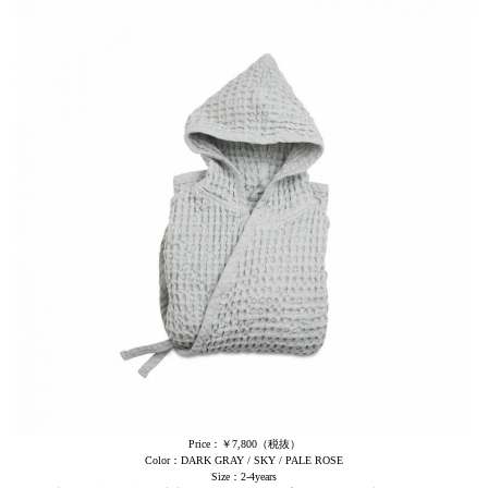
Price：￥7,800（税抜）
Color：DARK GRAY / SKY / PALE ROSE
Size：2-4years