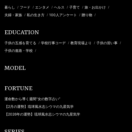
暮らし
フード
エンタメ
ヘルス
子育て
旅・お出かけ
/
/
/
/
/
/
夫婦・家族
私の生き方
100人アンケート
贈り物
/
/
/
/
EDUCATION
子供の五感を育てる
学校行事コーデ
教育現場より
子供の習い事
/
/
/
/
子供の進路・学校
/
MODEL
FORTUNE
運命数から導く週間“女の数字占い”
【2月の運勢】琉球風水志シウマの九星気学
【2026年の運勢】琉球風水志シウマの九星気学
SERIES