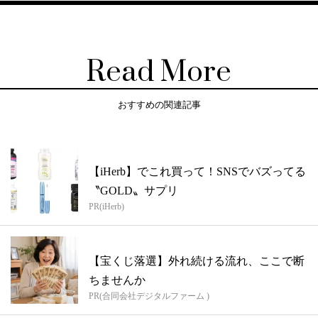
Read More
おすすめの関連記事
【iHerb】でこれ買って！SNSでバズってる
〝GOLD〟サプリ
PR(iHerb)
【宝くじ落選】外れ続ける流れ、ここで断
ちませんか
PR(合同会社デジタルファーム )