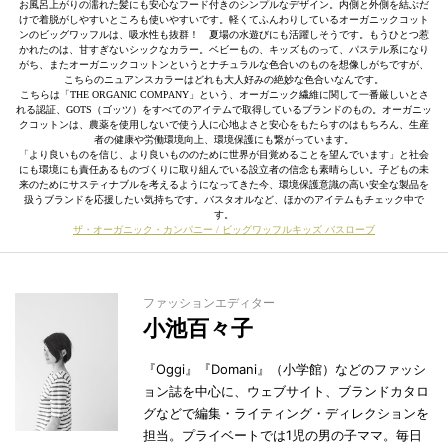
お風呂上がりの濡れた髪にも安心なフード付きのシンプルなデザイン。内側と外側を結ぶだ
けで着脱がしやすいところも使いやすいです。軽くてふんわりしているオーガニックコット
ンのビッグワッフルは、吸水性も抜群！ 夏場の水遊びにも活躍しそうです。もうひとつ惹
かれたのは、甘すぎないシックなカラー。ベビーもの、キッズものって、パステル系になり
がち、またオーガニックコットンというとナチュラルな色合いのものを想像しがちですが、
こちらのニュアンスカラーはどれも大人好みの絶妙な色合いなんです。
こちらは「THE ORGANIC COMPANY」という、オーガニック繊維に関して一番厳しいとさ
れる認証、GOTS（ゴッツ）をすべてのアイテムで取得しているブランドのもの。オーガニッ
クコットンは、農薬を使用しないで使う人に心地よさと安心をもたらすのはもちろん、生産
者の健康や労働環境向上、環境保護にも繋がっています。
「より良いものを信じ、より良いもののために世界が目覚めることを望んでいます」と社会
にも環境にも責任あるものづくりに取り組んでいる設立者の信念も素晴らしい。子どもの未
来のためにサスティナブルを考えるようになってきた今、環境保護意識の高い安全な製品を
扱うブランドを応援したい気持ちです。バスタオルなど、ほかのアイテムもチェック中で
す。
ザ・オーガニック・カンパニー / ビッグワッフルキッズ バスローブ
ファッションエディター
小池百々子
『Oggi』『Domani』（小学館）などのファッシ
ョン誌を中心に、ウェブサイト、ブランドカタロ
グなどで編集・ライティング・ディレクションを
担当。プライベートでは1児の男の子ママ。毎日