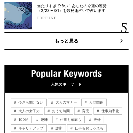
当たりすぎて怖い！あなたの今週の運勢
（2/23〜3/1）を数秘術占いで占います
FORTUNE
もっと見る
人気のキーワード
今さら聞けない
大人のマナー
人間関係
大人の女子力
おうち時間
育児
仕事効率化
100均
趣味
仕事も家庭も
夫婦
キャリアアップ
診断
仕事もおしゃれも