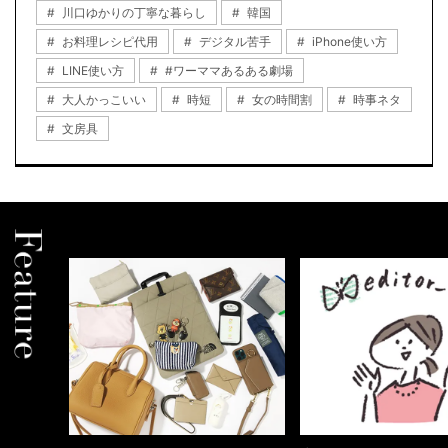
川口ゆかりの丁寧な暮らし
韓国
お料理レシピ代用
デジタル苦手
iPhone使い方
LINE使い方
#ワーママあるある劇場
大人かっこいい
時短
女の時間割
時事ネタ
文房具