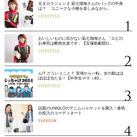
元タカラジェンヌ 凪七瑠海さんのバッグの中身
は？ 「ユニークな小物を楽しみながら…
LIFESTYLE
おいしいものに目がない凪七瑠海さん 「エビの
お寿司は断然生派です」【宝塚歌劇団O…
LIFESTYLE
ん!? どういうこと？ 安堵から一転、女の勘はほ
ぼほぼ当たる！【中学生ママ（40…
LIFESTYLE
話題のUNIQLOのデニムジャケットを購入！春気
分投入のコーディネート
FASHION