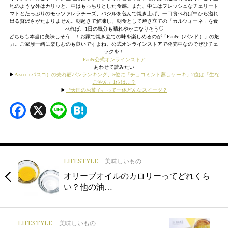
地のような外はカリッと、中はもっちりとした食感。また、中にはフレッシュなチェリート
マトとたっぷりのモッツァレラチーズ、バジルを包んで焼き上げ、一口食べれば中から溢れ
出る贅沢さがたまりません。朝起きて解凍し、朝食として焼き立ての「カルツォーネ」を食
べれば、1日の気分も晴れやかになりそう♡
どちらも本当に美味しそう…！お家で焼き立ての味を楽しめるのが「Pan&（パンド）」の魅
力。ご家族一緒に楽しむのも良いですよね。公式オンラインストアで発売中なのでぜひチェ
ックを！
Pan&公式オンラインストア
あわせて読みたい
▶︎
Pasco（パスコ）の売れ筋パンランキング、5位に「チョコミント蒸しケーキ」2位は「生な
ごやん」1位は…？
▶︎
〝天国のお菓子〟って一体どんなスイーツ？
Facebook
X
Line
Hatena
LIFESTYLE
美味しいもの
オリーブオイルのカロリーってどれくら
い？他の油…
LIFESTYLE
美味しいもの