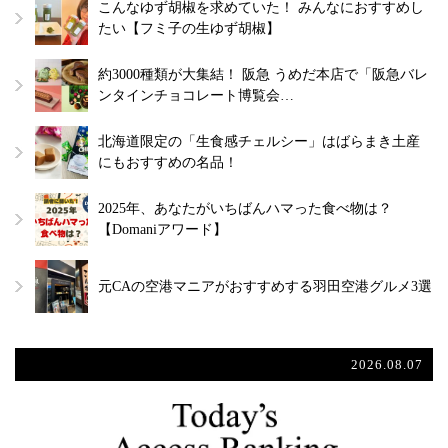
こんなゆず胡椒を求めていた！ みんなにおすすめし
たい【フミ子の生ゆず胡椒】
約3000種類が大集結！ 阪急 うめだ本店で「阪急バレ
ンタインチョコレート博覧会…
北海道限定の「生食感チェルシー」はばらまき土産
にもおすすめの名品！
2025年、あなたがいちばんハマった食べ物は？
【Domaniアワード】
元CAの空港マニアがおすすめする羽田空港グルメ3選
2026.08.07