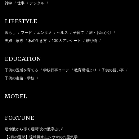
雑学
仕事
デジタル
/
/
/
LIFESTYLE
暮らし
フード
エンタメ
ヘルス
子育て
旅・お出かけ
/
/
/
/
/
/
夫婦・家族
私の生き方
100人アンケート
贈り物
/
/
/
/
EDUCATION
子供の五感を育てる
学校行事コーデ
教育現場より
子供の習い事
/
/
/
/
子供の進路・学校
/
MODEL
FORTUNE
運命数から導く週間“女の数字占い”
【2月の運勢】琉球風水志シウマの九星気学