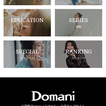
EDUCATION
SERIES
学び
連載
SPECIAL
RANKING
スペシャル
ランキング
小学館 Domani（ドマーニ） 公式ウェブサイト