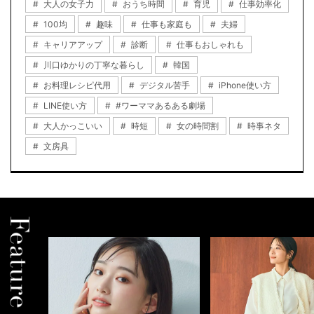
大人の女子力
おうち時間
育児
仕事効率化
100均
趣味
仕事も家庭も
夫婦
キャリアアップ
診断
仕事もおしゃれも
川口ゆかりの丁寧な暮らし
韓国
お料理レシピ代用
デジタル苦手
iPhone使い方
LINE使い方
#ワーママあるある劇場
大人かっこいい
時短
女の時間割
時事ネタ
文房具