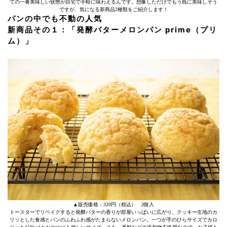
ての一番美味しい状態が自宅で手軽に味わえるんです。想像しただけでもう既に美味しそう
ですが、気になる新商品2種類をご紹介します！
パンの中でも不動の人気
新商品その１：「発酵バターメロンパン prime（プリ
ム）」
▲販売価格：320円（税込） 2個入
トースターでリベイクすると発酵バターの香りが部屋いっぱいに広がり、クッキー生地のカ
リッとした食感とパンのふわふわ感がたまらないメロンパン。一つが手のひらサイズでカロ