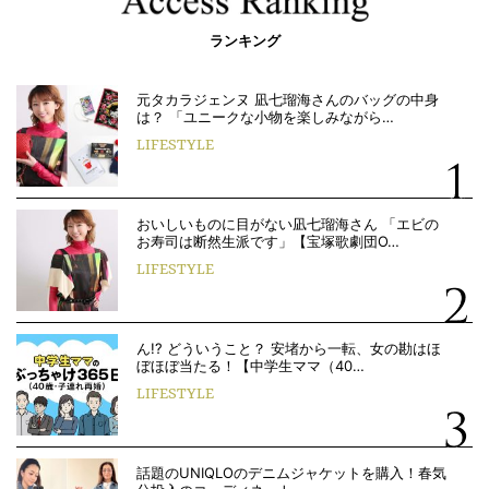
ランキング
元タカラジェンヌ 凪七瑠海さんのバッグの中身
は？ 「ユニークな小物を楽しみながら…
LIFESTYLE
おいしいものに目がない凪七瑠海さん 「エビの
お寿司は断然生派です」【宝塚歌劇団O…
LIFESTYLE
ん!? どういうこと？ 安堵から一転、女の勘はほ
ぼほぼ当たる！【中学生ママ（40…
LIFESTYLE
話題のUNIQLOのデニムジャケットを購入！春気