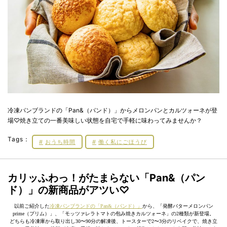
冷凍パンブランドの「Pan&（パンド）」からメロンパンとカルツォーネが登
場♡焼き立ての一番美味しい状態を自宅で手軽に味わってみませんか？
Tags：
おうち時間
働く私にごほうび
カリッふわっ！がたまらない「Pan&（パン
ド）」の新商品がアツい♡
以前ご紹介した
冷凍パンブランドの「Pan&（パンド）」
から、「発酵バターメロンパン
prime（プリム）」、「モッツァレラトマトの包み焼きカルツォーネ」の2種類が新登場。
どちらも冷凍庫から取り出し30〜90分の解凍後、トースターで2〜3分のリベイクで、焼き立