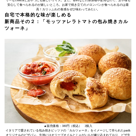
リーも158kcalとおやつにも嬉しいサイズ。また、香料などの添加物不使用なので、お子様も
安心して食べられるのが嬉しいところ。お家で焼き立てのメロンパンが食べられるのは最
高！カリッふわの食感をぜひ味わってみたい。
自宅で本格的な味が楽しめる
新商品その２：「モッツァレラトマトの包み焼きカル
ツォーネ」
▲販売価格：380円（税込） 2個入
イタリアで愛されている包み焼きピッツァの「カルツォーネ」をイメージして作られたpan&
オリジナルのピザパン。生地にはオリーブオイルとじゃがいもが練り込まれており、ピザ生