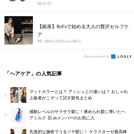
BEAUTY
ーの...
【銀座】ReFaで始める大人の贅沢セルフケ
ア
PR（ReFa GINZA on CREA）
Recommended by
「ヘアケア」の人気記事
マットカラーとは？ アッシュとの違いは？ おしゃれ
上級者がこぞって試す髪色まとめ
感動レベルのサラサラ髪に！褒められ髪に導いたヘ
アミルク【Labメンバーのお気に入…
先進的な施術でうるツヤ髪に！ ケラスターゼ最高峰