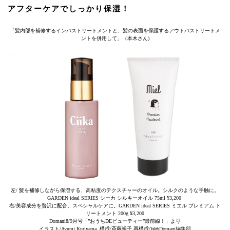
アフターケアでしっかり保湿！
「髪内部を補修するインバストリートメントと、髪の表面を保護するアウトバストリートメ
ントを併用して」（本木さん)
左/ 髪を補修しながら保湿する、高粘度のテクスチャーのオイル。シルクのような手触に。
GARDEN ideal SERIES シーカ シルキーオイル 75ml ¥3,200
右/美容成分を贅沢に配合。スペシャルケアに。GARDEN ideal SERIES ミエル プレミアム ト
リートメント 200g ¥3,200
Domani8/9月号「”おうちDEビューティー”最前線！」より
イラスト/Ayumi Kuriyama 構成/斉藤裕子 再構成/WebDomani編集部