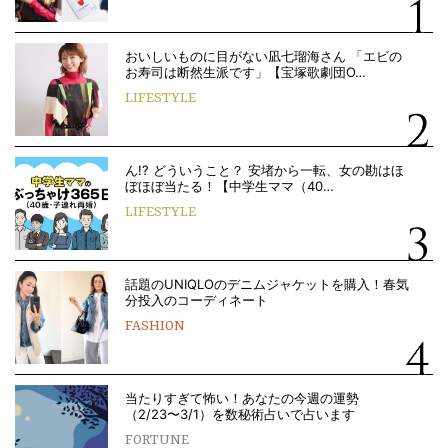
おいしいものに目がない凪七瑠海さん 「エビの
お寿司は断然生派です」【宝塚歌劇団O…
LIFESTYLE
ん!? どういうこと？ 安堵から一転、女の勘はほ
ぼほぼ当たる！【中学生ママ（40…
LIFESTYLE
話題のUNIQLOのデニムジャケットを購入！春気
分投入のコーディネート
FASHION
当たりすぎて怖い！あなたの今週の運勢
（2/23〜3/1）を数秘術占いで占います
FORTUNE