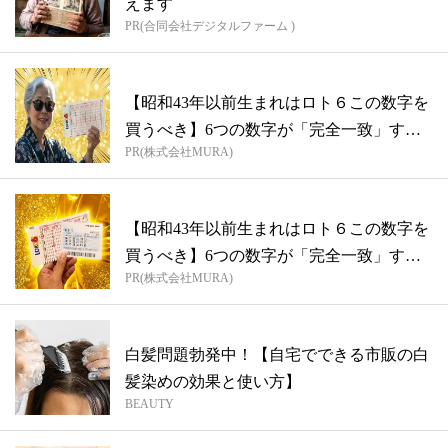
えます
PR(合同会社デジタルファーム )
【昭和43年以前生まれはロト６この数字を
買うべき】6つの数字が「完全一致」する
PR(株式会社MURA)
方...
【昭和43年以前生まれはロト６この数字を
買うべき】6つの数字が「完全一致」する
PR(株式会社MURA)
方...
白髪問題勃発中！【自宅でできる市販の白
髪染めの効果と使い方】
BEAUTY