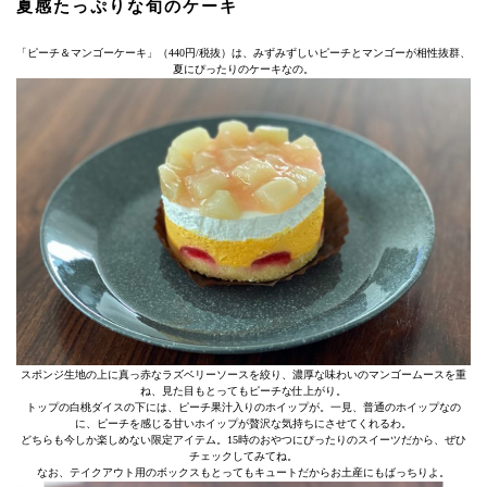
夏感たっぷりな旬のケーキ
「ピーチ＆マンゴーケーキ」（440円/税抜）は、みずみずしいピーチとマンゴーが相性抜群、
夏にぴったりのケーキなの。
スポンジ生地の上に真っ赤なラズベリーソースを絞り、濃厚な味わいのマンゴームースを重
ね、見た目もとってもピーチな仕上がり。
トップの白桃ダイスの下には、ピーチ果汁入りのホイップが。一見、普通のホイップなの
に、ピーチを感じる甘いホイップが贅沢な気持ちにさせてくれるわ。
どちらも今しか楽しめない限定アイテム。15時のおやつにぴったりのスイーツだから、ぜひ
チェックしてみてね。
なお、テイクアウト用のボックスもとってもキュートだからお土産にもばっちりよ。