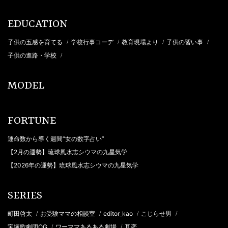
EDUCATION
子供の五感を育てる
学校行事コーデ
教育現場より
子供の習い事
/
/
/
/
子供の進路・学校
/
MODEL
FORTUNE
運命数から導く週間“女の数字占い”
【2月の運勢】琉球風水志シウマの九星気学
【2026年の運勢】琉球風水志シウマの九星気学
SERIES
町田啓太
お受験ママの相談室
editor_kao
こじらせ男
/
/
/
/
宝塚歌劇団OG
ワーママあるある劇場
耳恋
/
/