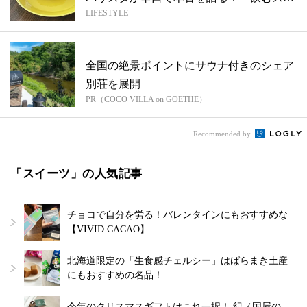
LIFESTYLE
タ...
全国の絶景ポイントにサウナ付きのシェア
別荘を展開
PR（COCO VILLA on GOETHE）
Recommended by
「スイーツ」の人気記事
チョコで自分を労る！バレンタインにもおすすめな
【VIVID CACAO】
北海道限定の「生食感チェルシー」はばらまき土産
にもおすすめの名品！
今年のクリスマスギフトはこれ一択！ 紀ノ国屋の