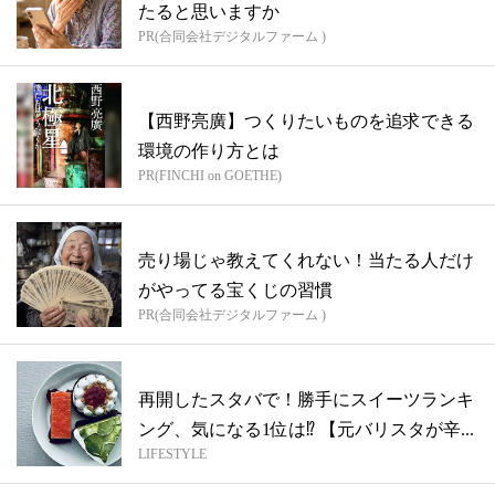
たると思いますか
PR(合同会社デジタルファーム )
【西野亮廣】つくりたいものを追求できる
環境の作り方とは
PR(FINCHI on GOETHE)
売り場じゃ教えてくれない！当たる人だけ
がやってる宝くじの習慣
PR(合同会社デジタルファーム )
再開したスタバで！勝手にスイーツランキ
ング、気になる1位は⁉︎ 【元バリスタが辛...
LIFESTYLE