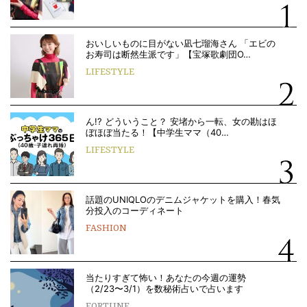
おいしいものに目がない凪七瑠海さん 「エビの
お寿司は断然生派です」【宝塚歌劇団O…
LIFESTYLE
ん!? どういうこと？ 安堵から一転、女の勘はほ
ぼほぼ当たる！【中学生ママ（40…
LIFESTYLE
話題のUNIQLOのデニムジャケットを購入！春気
分投入のコーディネート
FASHION
当たりすぎて怖い！あなたの今週の運勢
（2/23〜3/1）を数秘術占いで占います
FORTUNE