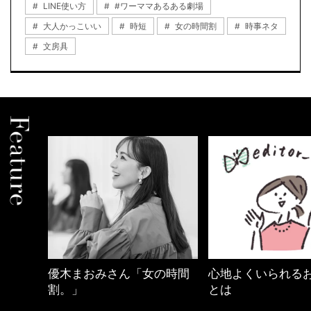
LINE使い方
#ワーママあるある劇場
大人かっこいい
時短
女の時間割
時事ネタ
文房具
の時間
心地よくいられるおしゃれ
働く女性のバッグ
とは
FASHION