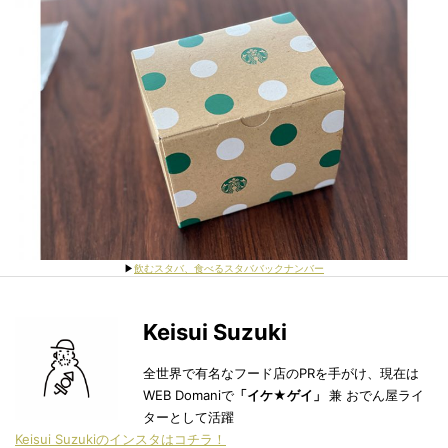
▶︎
飲むスタバ、食べるスタババックナンバー
Keisui Suzuki
全世界で有名なフード店のPRを手がけ、現在は
WEB Domaniで
「イケ★ゲイ」
兼 おでん屋ライ
ターとして活躍
Keisui Suzukiのインスタはコチラ！