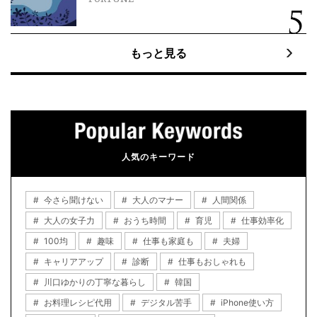
もっと見る
人気のキーワード
今さら聞けない
大人のマナー
人間関係
大人の女子力
おうち時間
育児
仕事効率化
100均
趣味
仕事も家庭も
夫婦
キャリアアップ
診断
仕事もおしゃれも
川口ゆかりの丁寧な暮らし
韓国
お料理レシピ代用
デジタル苦手
iPhone使い方