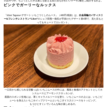
のおやつや、ちょっとした手土産にも使える見た目もかわいいケーキ2種をご紹介するわよ。
ピンクでガーリーなルックス
「Ichiei Taguma×デザート いちごづくしのムース」（480円/税抜）は、
白金高輪のパティスリ
ー&フレンチレストラン“Libre”
のシェフ田熊一衛氏が手掛けたデザート第4弾で、見た目もと
ってもキュートでエレガント。
一口目から感じられる甘酸っぱいいちごムースの中には、風味と食感のアクセントとしてカ
シスムースとアーモンドクロッカンが。
底面のスポンジ生地には、薄くキャラメルソースを塗り、いちごムースの上には、いちごピ
ューレを加えたいちごホイップクリームといちごダイス入りソースをトッピング。
もうひとすくいでいろんな味が楽しめるの。