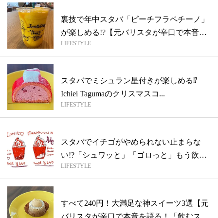
裏技で年中スタバ「ピーチフラペチーノ」
が楽しめる!?【元バリスタが辛口で本音を
LIFESTYLE
語...
スタバでミシュラン星付きが楽しめる⁉︎
Ichiei Tagumaのクリスマスコ...
LIFESTYLE
スタバでイチゴがやめられない止まらな
い!?「シュワッと」「ゴロっと」もう飲ん
LIFESTYLE
だ？...
すべて240円！大満足な神スイーツ3選【元
バリスタが辛口で本音を語る！「飲むス