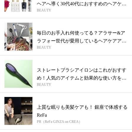
ヘアへ導く30代40代におすすめのヘアケ
BEAUTY
ア...
毎日のお手入れ何使ってる？アラサー&ア
ラフォー世代が愛用しているヘアケアアイ
BEAUTY
テム...
ストレートブラシアイロンはこれがおすす
め！人気のアイテムと効果的な使い方を紹
BEAUTY
介
上質な眠りも美髪ケアも！ 銀座で体感する
ReFa
PR（ReFa GINZA on CREA）