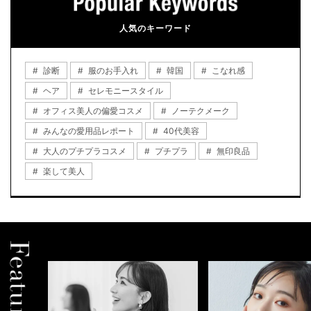
人気のキーワード
診断
服のお手入れ
韓国
こなれ感
ヘア
セレモニースタイル
オフィス美人の偏愛コスメ
ノーテクメーク
みんなの愛用品レポート
40代美容
大人のプチプラコスメ
プチプラ
無印良品
楽して美人