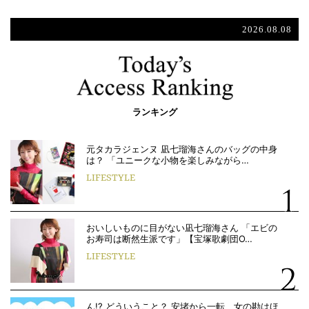
2026.08.08
ランキング
元タカラジェンヌ 凪七瑠海さんのバッグの中身
は？ 「ユニークな小物を楽しみながら…
LIFESTYLE
おいしいものに目がない凪七瑠海さん 「エビの
お寿司は断然生派です」【宝塚歌劇団O…
LIFESTYLE
ん!? どういうこと？ 安堵から一転、女の勘はほ