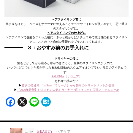
ヘアスタイリング前に
絡まりをほぐし、ベースをサラツヤに整えることでコテやアイロンが使いやすく、思い通り
のスタイリングに。
ヘアスタイリングの仕上げに
ヘアアイロンで巻髪をつくった後に、さっと梳かせばナチュラルで抜け感のあるスタイリン
グに。ふんわりと自然な毛流れをプラスしてくれます。
３：おやすみ前のお手入れに
ドライヤーの後に
髪をとかしてから寝ると癖がつきにくく、翌朝のスタイリングがラクに。
いつでもどこでもツヤ髪が手に入るSALONIAのスクエアイオンブラシ、注目のアイテムで
す！
SALONIA（サロニア）
あわせて読みたい
▶︎
驚きの指通り！La Sana（ラサーナ）から朝用のトリートメントが登場
▶︎
【2020年最新】おすすめの人気ドライヤー7選！うるさら実現アイテムまとめ
Facebook
X
Line
Hatena
BEAUTY
ヘアケア