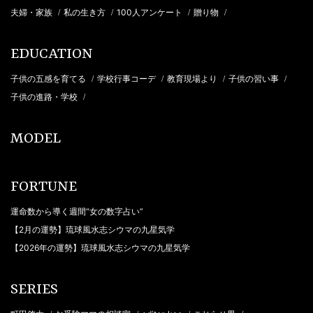
夫婦・家族
私の生き方
100人アンケート
贈り物
/
/
/
/
EDUCATION
子供の五感を育てる
学校行事コーデ
教育現場より
子供の習い事
/
/
/
/
子供の進路・学校
/
MODEL
FORTUNE
運命数から導く週間“女の数字占い”
【2月の運勢】琉球風水志シウマの九星気学
【2026年の運勢】琉球風水志シウマの九星気学
SERIES