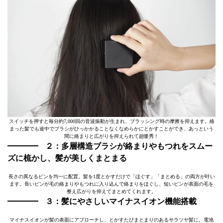
スイッチを押すと毎分約7,000回の音波振動が生まれ、ブラッシング時の摩擦を抑えます。絡
まった髪でも途中でブラシがひっかかることなくなめらかにとかすことができ、あっという
間に絡まりと広がりを抑えられて超優秀！
２：
多層構造ブラシが絡まりやもつれをスムー
ズに梳かし、髪が美しくまとまる
長さの異なるピンを均一に配置。髪を1度とかすだけで「ほぐす」「まとめる」の両方が叶い
ます。長いピンが毛の絡まりやもつれに入り込んで絡まりをほぐし、短いピンが表面の毛を
整え広がりを抑えてまとめてくれます。
３：
髪にやさしいマイナスイオン機能搭載
マイナスイオンが髪の表面にアプローチし、とかすたびまとまりのあるサラツヤ髪に。電池