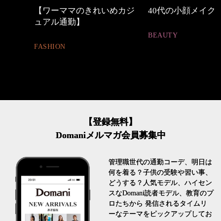
めカジ
40代の小顔メイク
優木まおみさん「
割。」
BEAUTY
LIFESTYLE
【登録無料】
Domaniメルマガ会員募集中
管理職世代の通勤コーデ、明日は
何を着る？子供の受験や習い事、
どうする？人気モデル、ハイセン
スなDomani読者モデル、教育のプ
ロたちから 発信されるタイムリ
ーなテーマをピックアップしてお