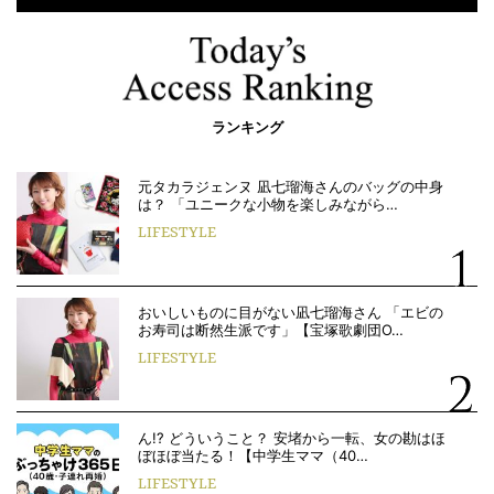
ランキング
元タカラジェンヌ 凪七瑠海さんのバッグの中身
は？ 「ユニークな小物を楽しみながら…
LIFESTYLE
おいしいものに目がない凪七瑠海さん 「エビの
お寿司は断然生派です」【宝塚歌劇団O…
LIFESTYLE
ん!? どういうこと？ 安堵から一転、女の勘はほ
ぼほぼ当たる！【中学生ママ（40…
LIFESTYLE