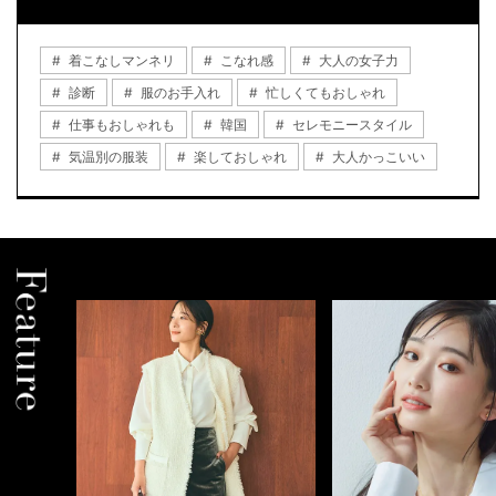
着こなしマンネリ
こなれ感
大人の女子力
診断
服のお手入れ
忙しくてもおしゃれ
仕事もおしゃれも
韓国
セレモニースタイル
気温別の服装
楽しておしゃれ
大人かっこいい