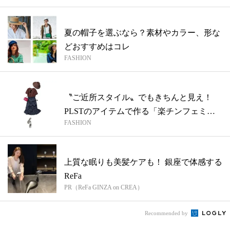
夏の帽子を選ぶなら？素材やカラー、形な
どおすすめはコレ
FASHION
〝ご近所スタイル〟でもきちんと見え！
PLSTのアイテムで作る「楽チンフェミニ
FASHION
ンコ...
上質な眠りも美髪ケアも！ 銀座で体感する
ReFa
PR（ReFa GINZA on CREA）
Recommended by