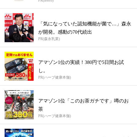
PR(iHerb)
「気になっていた認知機能が菌で…」森永
が開発。感動の70代続出
PR(森永乳業)
アマゾン1位の実績！380円で5日間お試
し。
PR(ハーブ健康本舗)
アマゾン1位「このお茶ガチです」噂のお
茶
PR(ハーブ健康本舗)