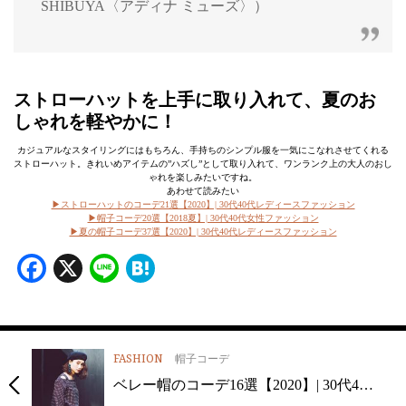
SHIBUYA〈アディナ ミューズ〉）
ストローハットを上手に取り入れて、夏のお
しゃれを軽やかに！
カジュアルなスタイリングにはもちろん、手持ちのシンプル服を一気にこなれさせてくれる
ストローハット。きれいめアイテムの”ハズし”として取り入れて、ワンランク上の大人のおし
ゃれを楽しみたいですね。
あわせて読みたい
▶︎ストローハットのコーデ21選【2020】| 30代40代レディースファッション
▶︎帽子コーデ20選【2018夏】| 30代40代女性ファッション
▶︎夏の帽子コーデ37選【2020】| 30代40代レディースファッション
Facebook
X
Line
Hatena
FASHION
帽子コーデ
ベレー帽のコーデ16選【2020】| 30代4…