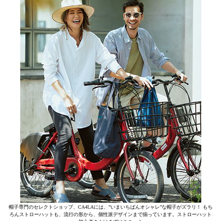
帽子専門のセレクトショップ、CA4LAには、”いまいちばんオシャレ”な帽子がズラリ！ もち
ろんストローハットも、流行の形から、個性派デザインまで揃っています。ストローハット