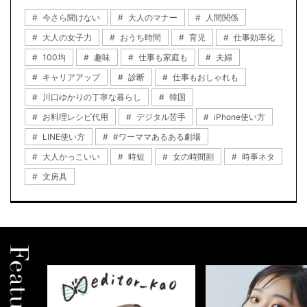
今さら聞けない
大人のマナー
人間関係
大人の女子力
おうち時間
育児
仕事効率化
100均
趣味
仕事も家庭も
夫婦
キャリアアップ
診断
仕事もおしゃれも
川口ゆかりの丁寧な暮らし
韓国
お料理レシピ代用
デジタル苦手
iPhone使い方
LINE使い方
#ワーママあるある劇場
大人かっこいい
時短
女の時間割
時事ネタ
文房具