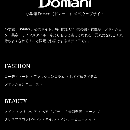
小学館 Domani（ドマーニ） 公式ウェブサイト
小学館「Domani」公式サイト。毎日忙しい40代の働く女性が、ファッショ
ン・美容・ライフスタイル…今よりもっと楽しくなれる！元気になれる！気
持ちよくなれる！こと限定でお届けするメディアです。
FASHION
コーディネート
ファッションコラム
おすすめアイテム
/
/
/
ファッションニュース
/
BEAUTY
メイク
スキンケア
ヘア
ボディ
最新美容ニュース
/
/
/
/
/
クリスマスコフレ2025
ネイル
インナービューティ
/
/
/