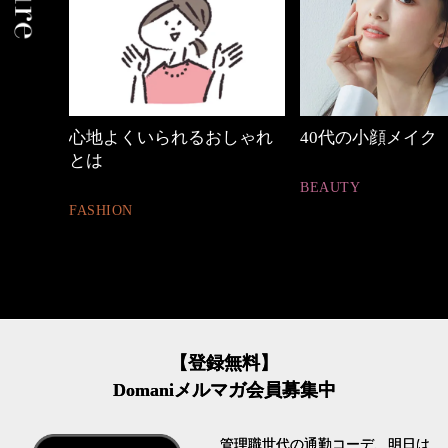
中身
心地よくいられるおしゃれ
40代の小顔メイク
とは
BEAUTY
FASHION
【登録無料】
Domaniメルマガ会員募集中
管理職世代の通勤コーデ、明日は