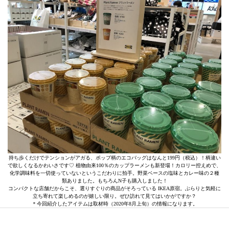
持ち歩くだけでテンションがアガる、ポップ柄のエコバッグはなんと199円（税込）！柄違い
で欲しくなるかわいさです♡ 植物由来100％のカップラーメンも新登場！カロリー控えめで、
化学調味料を一切使っていないというこだわりに拍手。野菜ベースの塩味とカレー味の２種
類ありました。もちろんN子も購入しました！
コンパクトな店舗だからこそ、選りすぐりの商品がそろっている IKEA原宿。ぶらりと気軽に
立ち寄れて楽しめるのが嬉しい限り。ぜひ訪れて見てはいかがですか？
＊今回紹介したアイテムは取材時（2020年8月上旬）の情報になります。