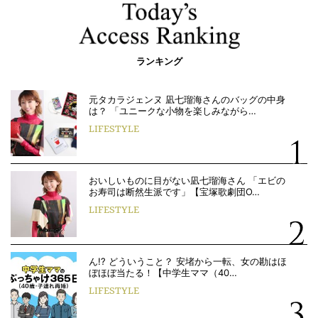
ランキング
元タカラジェンヌ 凪七瑠海さんのバッグの中身
は？ 「ユニークな小物を楽しみながら…
LIFESTYLE
おいしいものに目がない凪七瑠海さん 「エビの
お寿司は断然生派です」【宝塚歌劇団O…
LIFESTYLE
ん!? どういうこと？ 安堵から一転、女の勘はほ
ぼほぼ当たる！【中学生ママ（40…
LIFESTYLE