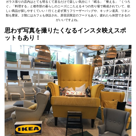
ガラス張りの店内はとても明るくて居るだけで楽しい気分に！「眠る」「整える」「くつろ
ぐ」「料理する」と都市部の暮らしのニーズにこたえる４つの売り場で構成されていて、欲
しい商品が探しやすくていい！行くと必ず買うフリーザーバッグや、キッチン道具、リネン
類も豊富。２階にはカフェも併設され、原宿店限定のフードもあり。疲れたら休憩できるの
がいいですよね。
思わず写真を撮りたくなるインスタ映えスポ
ットもあり！