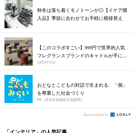
秋冬は落ち着くモノトーンが◎【イケア購
入品】季節に合わせてお手軽に模様替え
【このコラボすごい】999円で世界的人気
フレグランスブランドのキャドルが手に入
LIFESTYLE
る...
おとなとこどもの対話で生まれる、「個」
を尊重した社会づくり
PR（住友生命福祉文化財団）
Recommended by
「インテリア」の人気記事