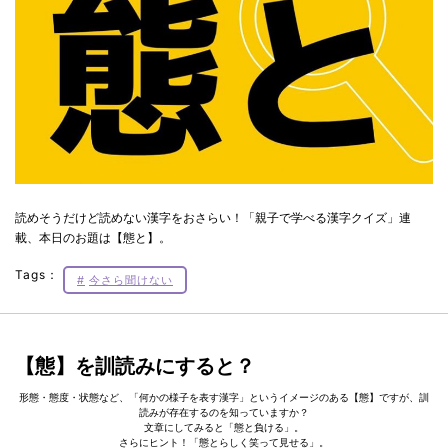
読めそうだけど読めない漢字をおさらい！「親子で学べる漢字クイズ」連
載、本日のお題は【態と】。
Tags：
今さら聞けない
【態】を訓読みにすると？
形態・態度・状態など、「何かの様子を表す漢字」というイメージのある【態】ですが、訓
読みが存在するのを知っていますか？
文章にしてみると「態と負ける」。
さらにヒント！「態とらしく笑って見せる」。