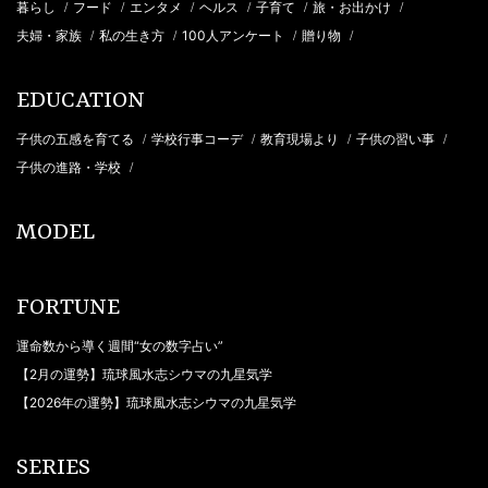
暮らし
フード
エンタメ
ヘルス
子育て
旅・お出かけ
/
/
/
/
/
/
夫婦・家族
私の生き方
100人アンケート
贈り物
/
/
/
/
EDUCATION
子供の五感を育てる
学校行事コーデ
教育現場より
子供の習い事
/
/
/
/
子供の進路・学校
/
MODEL
FORTUNE
運命数から導く週間“女の数字占い”
【2月の運勢】琉球風水志シウマの九星気学
【2026年の運勢】琉球風水志シウマの九星気学
SERIES