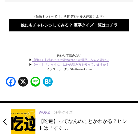
（類語３つすべて〈小学館 デジタル大辞泉 〉より）
他にもチャレンジしてみる？ 漢字クイズ一覧はコチラ
あわせて読みたい
▶
【目眩く】読めそうで読めないこの漢字、なんと読む？
▶
【一寸】「いっすん」以外の読み方を知っていますか？
イラスト／（C）Shutterstock.com
Facebook
X
Line
Hatena
WORK
漢字クイズ
【吃逆】ってなんのことかわかる？ヒン
トは「すぐ…