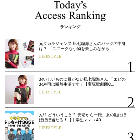
ランキング
元タカラジェンヌ 凪七瑠海さんのバッグの中身
は？ 「ユニークな小物を楽しみながら…
LIFESTYLE
おいしいものに目がない凪七瑠海さん 「エビの
お寿司は断然生派です」【宝塚歌劇団O…
LIFESTYLE
ん!? どういうこと？ 安堵から一転、女の勘はほ
ぼほぼ当たる！【中学生ママ（40…
LIFESTYLE