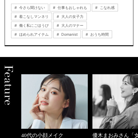
今さら聞けない
仕事もおしゃれも
こなれ感
着こなしマンネリ
大人の女子力
働く私にごほうび
大人のマナー
ほめられアイテム
Domanist
おうち時間
しゃれ
40代の小顔メイク
優木まおみさん「