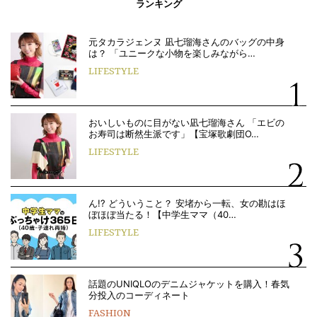
ランキング
元タカラジェンヌ 凪七瑠海さんのバッグの中身
は？ 「ユニークな小物を楽しみながら…
LIFESTYLE
おいしいものに目がない凪七瑠海さん 「エビの
お寿司は断然生派です」【宝塚歌劇団O…
LIFESTYLE
ん!? どういうこと？ 安堵から一転、女の勘はほ
ぼほぼ当たる！【中学生ママ（40…
LIFESTYLE
話題のUNIQLOのデニムジャケットを購入！春気
分投入のコーディネート
FASHION