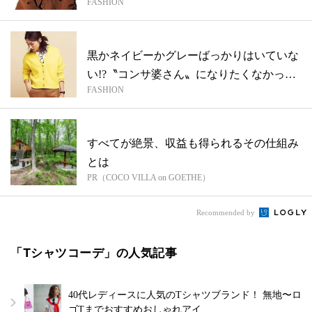
FASHION
黒かネイビーかグレーばっかりはいていな
い!?〝コンサ婆さん〟になりたくなかった
FASHION
ら...
すべてが絶景、収益も得られるその仕組み
とは
PR（COCO VILLA on GOETHE）
Recommended by
「Tシャツコーデ」の人気記事
40代レディースに人気のTシャツブランド！ 無地〜ロ
ゴTまでおすすめおしゃれアイ…