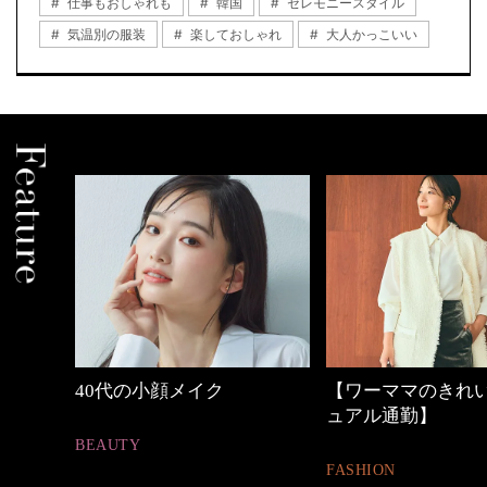
仕事もおしゃれも
韓国
セレモニースタイル
気温別の服装
楽しておしゃれ
大人かっこいい
【ワーママのきれいめカジ
心地よくいられる
ュアル通勤】
とは
FASHION
FASHION