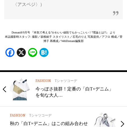
〈アスペジ〉）
Domani8/9月号 『本気で考える”かわいい値段でもかっこいい！”理論とは!?』 より
本誌撮影時スタッフ: 撮影／坂根綾子 スタイリスト／石毛のりえ 写真提供／アフロ 構成／菅
博子 再構成／WebDomani編集部
Facebook
X
Line
Hatena
FASHION
Tシャツコーデ
今っぽさ抜群！定番の「白T×デニム」
を旬な大人…
FASHION
Tシャツコーデ
秋の「白T×デニム」はこの組み合わせ