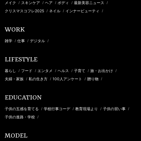
メイク
スキンケア
ヘア
ボディ
最新美容ニュース
/
/
/
/
/
クリスマスコフレ2025
ネイル
インナービューティ
/
/
/
WORK
雑学
仕事
デジタル
/
/
/
LIFESTYLE
暮らし
フード
エンタメ
ヘルス
子育て
旅・お出かけ
/
/
/
/
/
/
夫婦・家族
私の生き方
100人アンケート
贈り物
/
/
/
/
EDUCATION
子供の五感を育てる
学校行事コーデ
教育現場より
子供の習い事
/
/
/
/
子供の進路・学校
/
MODEL