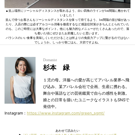
▲並ぶ場所にソーシャルディスタンスが取れるよう、白い四角のラインが1m間隔に敷かれて
いました！
並んで待つお客さんもソーシャルディスタンスを保って待てるよう、1m間隔の並び線があっ
たり、入店の際には必ずアルコール消毒を徹底するなど感染症対策がきちんととられていた
のも、このご時世には大事なポイント。他にも魅力的なメニューがたくさんあったので、落
ち着いた頃にぜひまたお邪魔したいと思います。
バランスのいい食事を美味しくいただけることは何よりの免疫力アップに繋がるのではない
でしょうか。しっかり朝ごはん、大切ですよね。
Domanist
杉本 緑
１児の母。洋服への愛が高じてアパレル業界へ飛
び込み、某アパレル会社で企画、生産に携わる。
舞台や落語などの芸術鑑賞で自らの感性を刺激。
娘との日常を描いたユニークなイラストもSNSで
発信中。
Instagram：
https://www.instagram.com/green_sgmt/
あわせて読みたい