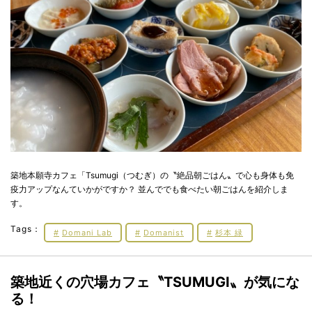
築地本願寺カフェ「Tsumugi（つむぎ）の〝絶品朝ごはん〟で心も身体も免
疫力アップなんていかがですか？ 並んででも食べたい朝ごはんを紹介しま
す。
Tags：
Domani Lab
Domanist
杉本 緑
築地近くの穴場カフェ〝TSUMUGI〟が気にな
る！