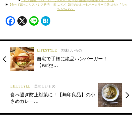
▶︎
「紀ノ国屋」のスーパーで大人気！売り切れ必至のお茶系スイーツ5選
▶︎
【食べてほっこりストレス解消！ 癒しパン】渋谷のおしゃれベーカリーで見つけた〝もっ
ちもちパン〟
Facebook
X
Line
Hatena
LIFESTYLE
美味しいもの
自宅で手軽に絶品ハンバーガー！
【Pan…
LIFESTYLE
美味しいもの
食べ過ぎ防止対策に！【無印良品】の小
さめカレー…