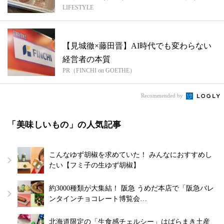
LIFESTYLE
寧な...
【見城徹×藤田晋】AI時代でも変わらない
経営者の本質
PR（FINCHI on GOETHE）
Recommended by
「美味しいもの」の人気記事
こんなゆず胡椒を求めていた！ みんなにおすすめし
たい【フミ子の生ゆず胡椒】
約3000種類が大集結！ 阪急 うめだ本店で「阪急バレ
ンタインチョコレート博覧会…
北海道限定の「生食感チェルシー」はばらまき土産