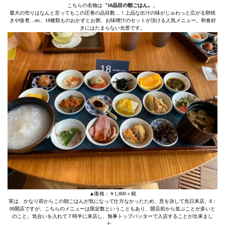
こちらの名物は〝
18品目の朝ごはん
〟。
最大の売りはなんと言ってもこの圧巻の品目数…！上品な出汁の味がじゅわっと広がる卵焼
きや佃煮…etc、18種類ものおかずとお粥、お味噌汁のセットが頂ける人気メニュー。和食好
きにはたまらない光景です。
▲価格：￥1,800＋税
実は、かなり前からこの朝ごはんが気になって仕方なかったため、意を決して先日来店。8：
00開店ですが、こちらのメニューは限定数ということもあり、開店前から並ぶことが多いと
のこと。気合いを入れて７時半に来店し、無事トップバッターで入店することが出来まし
た。