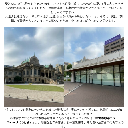
夏休みの旅行も帰省もキャンセルし、ひたすら近場で過ごした2020年の夏。9月に入りそろそ
ろ秋の気配が漂ってきましたが、今年は本当にお出かけの機会がグッと減った！という方が
ほとんどですよね。
人混みは避けたい、でも時々は少しだけお出かけ気分を味わいたい…という時に、実は〝朝
活〟が最適かも？ということに気づいたため、少しだけご紹介したいと思います。
惜しまれつつも豊洲にその拠点を移した築地市場。実はそのすぐ近くに、絶品朝ごはんが食
べられるカフェがあるってご存じでしたか？
築地駅すぐ近くの築地本願寺敷地内にあるこちらのカフェの名は〝
築地本願寺カフェ
「Tsumugi（つむぎ）」
〟。荘厳なお寺の佇まいを一望出来る、落ち着いた雰囲気のカフェで
す。