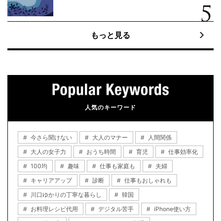
もっと見る
人気のキーワード
今さら聞けない
大人のマナー
人間関係
大人の女子力
おうち時間
育児
仕事効率化
100均
趣味
仕事も家庭も
夫婦
キャリアアップ
診断
仕事もおしゃれも
川口ゆかりの丁寧な暮らし
韓国
お料理レシピ代用
デジタル苦手
iPhone使い方