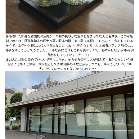
落ち着いた閑静な雰囲気の店内が、早朝の爽やかな空気と相まってなんとも爽快！この看板
朝ごはんは、阿弥陀如来の四十八願の根本の願「第18願（本願）」にちなんで作られている
そうで、お粥やお茶はお代わり自由なこともあり、朝からもりもりと栄養バランス満点なお
食事を頂くことができました。（ちなみにどれもこれも美味しくて、恥ずかしながら3杯もお
代わりしてしまいました…！）
まだ人が活動し始めていない早朝に出向き、そろそろ街中に人が増えてくるかしらという昼
前頃には早々と帰宅。大前提として外出自体の回数は減らしつつも、時々こうやって〝朝
活〟でリフレッシュも良いかもしれません。