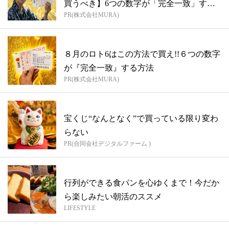
買うべき】6つの数字が「完全一致」する
PR(株式会社MURA)
方...
８月のロト6はこの方法で買え!!６つの数字
が『完全一致』する方法
PR(株式会社MURA)
宝くじ“なんとなく”で買っている限り変わ
らない
PR(合同会社デジタルファーム )
行列ができる食パンを心ゆくまで！今だか
ら楽しみたい朝活のススメ
LIFESTYLE