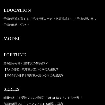
EDUCATION
子供の五感を育てる
学校行事コーデ
教育現場より
子供の習い事
/
/
/
/
子供の進路・学校
/
MODEL
FORTUNE
運命数から導く週間“女の数字占い”
【2月の運勢】琉球風水志シウマの九星気学
【2026年の運勢】琉球風水志シウマの九星気学
SERIES
町田啓太
お受験ママの相談室
editor_kao
こじらせ男
/
/
/
/
宝塚歌劇団OG
ワーママあるある劇場
耳恋
/
/