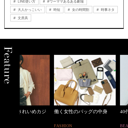
LINE使い方
#ワーママあるある劇場
大人かっこいい
時短
女の時間割
時事ネタ
文房具
めカジ
働く女性のバッグの中身
40代の小顔メイク
FASHION
BEAUTY