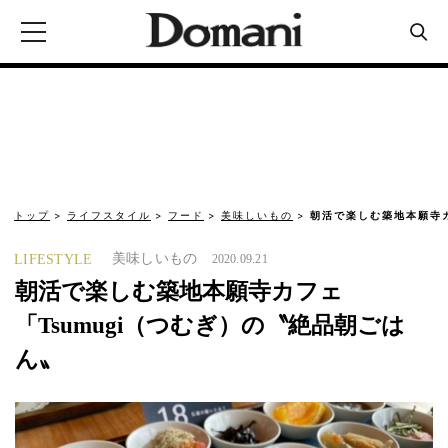
トップ
ライフスタイル
フード
美味しいもの
朝活で楽しむ築地本願寺カ
美味しいもの
LIFESTYLE
2020.09.21
朝活で楽しむ築地本願寺カフェ
「Tsumugi（つむぎ）の〝絶品朝ごは
ん〟