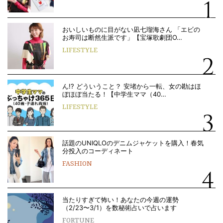
おいしいものに目がない凪七瑠海さん 「エビの
お寿司は断然生派です」【宝塚歌劇団O…
LIFESTYLE
ん!? どういうこと？ 安堵から一転、女の勘はほ
ぼほぼ当たる！【中学生ママ（40…
LIFESTYLE
話題のUNIQLOのデニムジャケットを購入！春気
分投入のコーディネート
FASHION
当たりすぎて怖い！あなたの今週の運勢
（2/23〜3/1）を数秘術占いで占います
FORTUNE