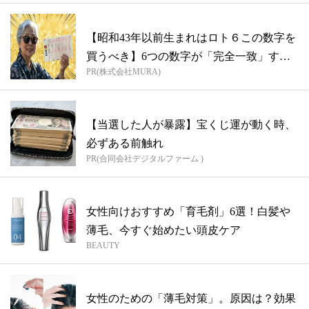
【昭和43年以前生まれはロト６この数字を
買うべき】6つの数字が「完全一致」する
PR(株式会社MURA)
方...
【当選した人が暴露】宝くじ運が動く時、
必ずある前触れ
PR(合同会社デジタルファーム )
女性向けおすすめ「育毛剤」6選！白髪や
薄毛、今すぐ始めたい頭皮ケア
BEAUTY
女性のための「薄毛対策」。原因は？効果