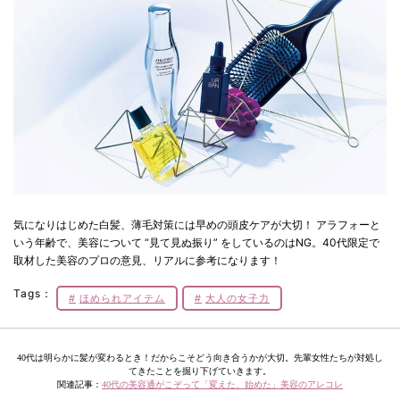
気になりはじめた白髪、薄毛対策には早めの頭皮ケアが大切！ アラフォーと
いう年齢で、美容について “見て見ぬ振り” をしているのはNG。40代限定で
取材した美容のプロの意見、リアルに参考になります！
Tags：
ほめられアイテム
大人の女子力
40代は明らかに髪が変わるとき！だからこそどう向き合うかが大切。先輩女性たちが対処し
てきたことを掘り下げていきます。
関連記事：
40代の美容通がこぞって「変えた、始めた」美容のアレコレ