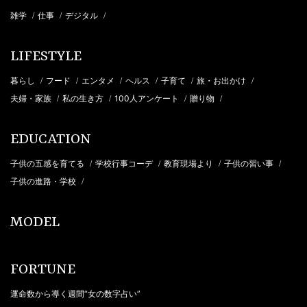
雑学
仕事
デジタル
/
/
/
LIFESTYLE
暮らし
フード
エンタメ
ヘルス
子育て
旅・お出かけ
/
/
/
/
/
/
夫婦・家族
私の生き方
100人アンケート
贈り物
/
/
/
/
EDUCATION
子供の五感を育てる
学校行事コーデ
教育現場より
子供の習い事
/
/
/
/
子供の進路・学校
/
MODEL
FORTUNE
運命数から導く週間“女の数字占い”