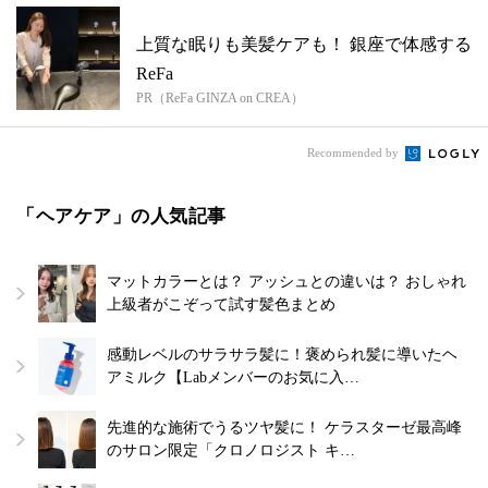
上質な眠りも美髪ケアも！ 銀座で体感する
ReFa
PR（ReFa GINZA on CREA）
Recommended by
「ヘアケア」の人気記事
マットカラーとは？ アッシュとの違いは？ おしゃれ
上級者がこぞって試す髪色まとめ
感動レベルのサラサラ髪に！褒められ髪に導いたヘ
アミルク【Labメンバーのお気に入…
先進的な施術でうるツヤ髪に！ ケラスターゼ最高峰
のサロン限定「クロノロジスト キ…