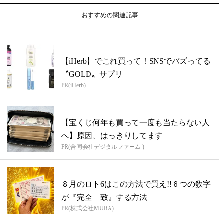
おすすめの関連記事
【iHerb】でこれ買って！SNSでバズってる
〝GOLD〟サプリ
PR(iHerb)
【宝くじ何年も買って一度も当たらない人
へ】原因、はっきりしてます
PR(合同会社デジタルファーム )
８月のロト6はこの方法で買え!!６つの数字
が『完全一致』する方法
PR(株式会社MURA)