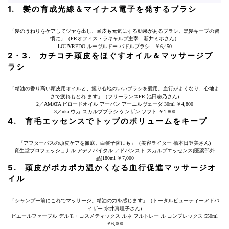
1. 髪の育成光線＆マイナス電子を発するブラシ
「髪のうねりをケアしてツヤを出し、頭皮も元気にする効果があるブラシ。黒髪キープの習
慣に」（PRオフィス・ラキャルプ主宰 新井ミホさん）
LOUVREDO ルーヴルドー バドルブラシ ￥6,450
2・3. カチコチ頭皮をほぐすオイル＆マッサージブ
ラシ
「精油の香り高い頭皮用オイルと、握り心地のいいブラシを愛用。血行がよくなり、心地よ
さで疲れもとれ ます」（フリーランスPR 池田志乃さん)
2／AMATA ビロードオイル アーバン アーユルヴェーダ 30ml ￥4,800
3／uka ウカ スカルプブラシ ケンザン ソフト ￥1,800
4. 育毛エッセンスでトップのボリュームをキープ
「アフターバスの頭皮ケアを徹底。白髪予防にも」（美容ライター 橋本日登美さん)
資生堂プロフェッショナル アデノバイタル アドバンスト スカルプエッセンス[医薬部外
品]180ml ￥7,000
5. 頭皮がポカポカ温かくなる血行促進マッサージオ
イル
「シャンプー前にこれでマッサージ。精油の力を感じます」（トータルビューティーアドバ
イザー 水井真理子さん)
ピエールファーブル デルモ・コスメティックス ルネ フルトレー ル コンプレックス 550ml
￥6,000