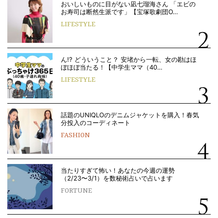
おいしいものに目がない凪七瑠海さん 「エビの
お寿司は断然生派です」【宝塚歌劇団O…
LIFESTYLE
ん!? どういうこと？ 安堵から一転、女の勘はほ
ぼほぼ当たる！【中学生ママ（40…
LIFESTYLE
話題のUNIQLOのデニムジャケットを購入！春気
分投入のコーディネート
FASHION
当たりすぎて怖い！あなたの今週の運勢
（2/23〜3/1）を数秘術占いで占います
FORTUNE