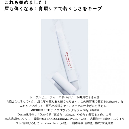
これも始めました！
眉も薄くなる！育眉ケアで若々しさをキープ
トータルビューティーアドバイザー 水井真理子さん発
「髪はもちろんですが、眉も年を重ねると薄くなります。この美容液で育眉を始めたら、な
んだかいい感じ！」眉毛と地肌をケア。メークの仕上げにも使える。
MICHIKO.LIFE アイグロウィングセラム 3.8g ￥6,000
Domani1月号：「Over40で『変えた、始めた、やめた』美容まとめ」より
本誌構成時スタッフ：撮影/YUJI TAKEUCHI(BALL-PARK・人物)、吉田健一（静物）スタイリ
スト/吉田ひろひこ（chelsea films・人物）、山本瑶奈（静物）構成/大塚真里