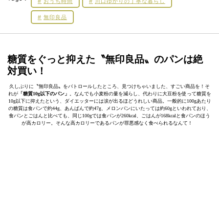
おうち時間
川口ゆかりの丁寧な暮らし
無印良品
糖質をぐっと抑えた〝無印良品〟のパンは絶
対買い！
久しぶりに〝無印良品〟をパトロールしたところ、見つけちゃいました、すごい商品を！そ
れが
「糖質10g以下のパン」
。なんでも小麦粉の量を減らし、代わりに大豆粉を使って糖質を
10g以下に抑えたという、ダイエッターには涙が出るほどうれしい商品。一般的に100gあたり
の糖質は食パンで約44g、あんぱんで約47g、メロンパンにいたっては約60gといわれており、
食パンとごはんと比べても、同じ100gでは食パンが260kcal、ごはんが168kcalと食パンのほう
が高カロリー。そんな高カロリーであるパンが罪悪感なく食べられるなんて！