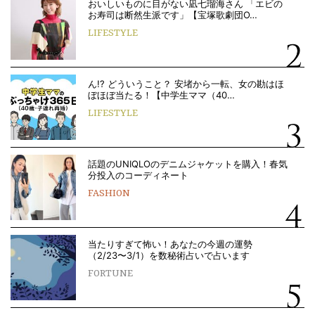
おいしいものに目がない凪七瑠海さん 「エビの
お寿司は断然生派です」【宝塚歌劇団O…
LIFESTYLE
ん!? どういうこと？ 安堵から一転、女の勘はほ
ぼほぼ当たる！【中学生ママ（40…
LIFESTYLE
話題のUNIQLOのデニムジャケットを購入！春気
分投入のコーディネート
FASHION
当たりすぎて怖い！あなたの今週の運勢
（2/23〜3/1）を数秘術占いで占います
FORTUNE