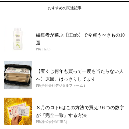
おすすめの関連記事
編集者が選ぶ【iHerb】で今買うべきもの10
選
PR(iHerb)
【宝くじ何年も買って一度も当たらない人
へ】原因、はっきりしてます
PR(合同会社デジタルファーム )
８月のロト6はこの方法で買え!!６つの数字
が『完全一致』する方法
PR(株式会社MURA)