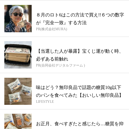
８月のロト6はこの方法で買え!!６つの数字
が『完全一致』する方法
PR(株式会社MURA)
【当選した人が暴露】宝くじ運が動く時、
必ずある前触れ
PR(合同会社デジタルファーム )
味はどう？無印良品で話題の糖質10g以下
のパンを食べてみた【おいしい無印良品】
LIFESTYLE
お正月、食べすぎたと感じたら…糖質を抑