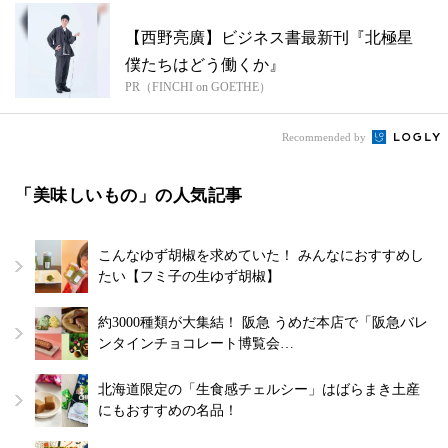
【西野亮廣】ビジネス書最新刊『北極星
僕たちはどう働くか』
PR（FINCHI on GOETHE）
Recommended by
「美味しいもの」の人気記事
こんなゆず胡椒を求めていた！ みんなにおすすめし
たい【フミ子の生ゆず胡椒】
約3000種類が大集結！ 阪急 うめだ本店で「阪急バレ
ンタインチョコレート博覧会…
北海道限定の「生食感チェルシー」はばらまき土産
にもおすすめの名品！