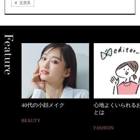
文房具
心地よくいられるおしゃれ
優木まおみさん「
とは
割。」
FASHION
LIFESTYLE