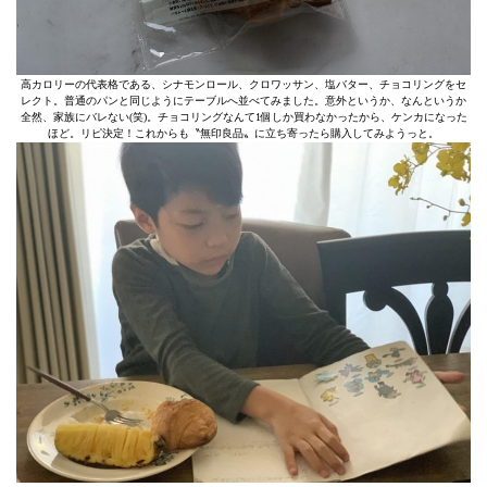
高カロリーの代表格である、シナモンロール、クロワッサン、塩バター、チョコリングをセ
レクト。普通のパンと同じようにテーブルへ並べてみました。意外というか、なんというか
全然、家族にバレない(笑)。チョコリングなんて1個しか買わなかったから、ケンカになった
ほど。リピ決定！これからも〝無印良品〟に立ち寄ったら購入してみようっと。