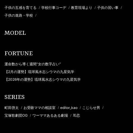
子供の五感を育てる
学校行事コーデ
教育現場より
子供の習い事
/
/
/
/
子供の進路・学校
/
MODEL
FORTUNE
運命数から導く週間“女の数字占い”
【2月の運勢】琉球風水志シウマの九星気学
【2026年の運勢】琉球風水志シウマの九星気学
SERIES
町田啓太
お受験ママの相談室
editor_kao
こじらせ男
/
/
/
/
宝塚歌劇団OG
ワーママあるある劇場
耳恋
/
/