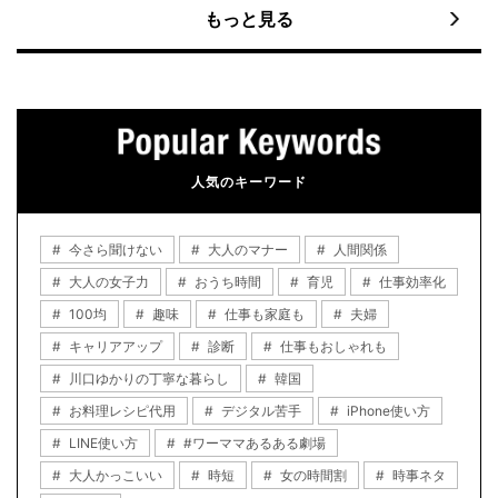
もっと見る
人気のキーワード
今さら聞けない
大人のマナー
人間関係
大人の女子力
おうち時間
育児
仕事効率化
100均
趣味
仕事も家庭も
夫婦
キャリアアップ
診断
仕事もおしゃれも
川口ゆかりの丁寧な暮らし
韓国
お料理レシピ代用
デジタル苦手
iPhone使い方
LINE使い方
#ワーママあるある劇場
大人かっこいい
時短
女の時間割
時事ネタ