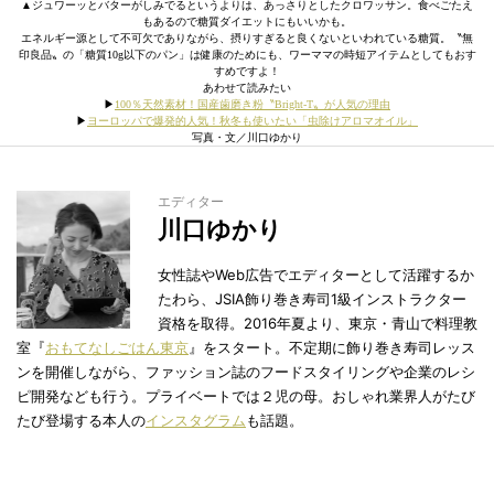
▲ジュワーッとバターがしみでるというよりは、あっさりとしたクロワッサン。食べごたえ
もあるので糖質ダイエットにもいいかも。
エネルギー源として不可欠でありながら、摂りすぎると良くないといわれている糖質。〝無
印良品〟の「糖質10g以下のパン」は健康のためにも、ワーママの時短アイテムとしてもおす
すめですよ！
あわせて読みたい
▶︎
100％天然素材！国産歯磨き粉〝Bright-T〟が人気の理由
▶︎
ヨーロッパで爆発的人気！秋冬も使いたい「虫除けアロマオイル」
写真・文／川口ゆかり
エディター
川口ゆかり
女性誌やWeb広告でエディターとして活躍するか
たわら、JSIA飾り巻き寿司1級インストラクター
資格を取得。2016年夏より、東京・青山で料理教
室『
おもてなしごはん東京
』をスタート。不定期に飾り巻き寿司レッス
ンを開催しながら、ファッション誌のフードスタイリングや企業のレシ
ピ開発なども行う。プライベートでは２児の母。おしゃれ業界人がたび
たび登場する本人の
インスタグラム
も話題。