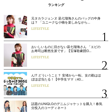
ランキング
元タカラジェンヌ 凪七瑠海さんのバッグの中身
は？ 「ユニークな小物を楽しみながら…
LIFESTYLE
おいしいものに目がない凪七瑠海さん 「エビの
お寿司は断然生派です」【宝塚歌劇団O…
LIFESTYLE
ん!? どういうこと？ 安堵から一転、女の勘はほ
ぼほぼ当たる！【中学生ママ（40…
LIFESTYLE
話題のUNIQLOのデニムジャケットを購入！春気
分投入のコーディネート