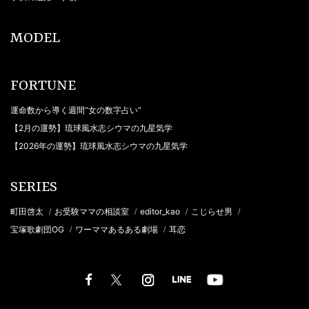
MODEL
FORTUNE
運命数から導く週間“女の数字占い”
【2月の運勢】琉球風水志シウマの九星気学
【2026年の運勢】琉球風水志シウマの九星気学
SERIES
町田啓太
お受験ママの相談室
editor_kao
こじらせ男
/
/
/
/
宝塚歌劇団OG
ワーママあるある劇場
耳恋
/
/