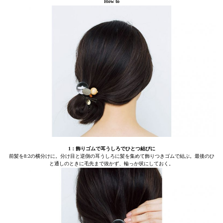
How to
1：飾りゴムで耳うしろでひとつ結びに
前髪を8:2の横分けに。分け目と逆側の耳うしろに髪を集めて飾りつきゴムで結ぶ。最後のひ
と通しのときに毛先まで抜かず、輪っか状にしておく。