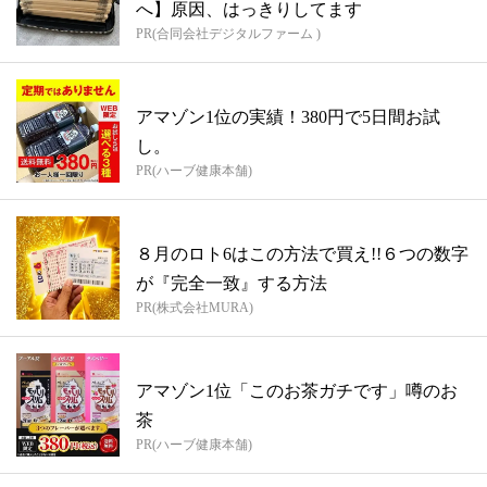
へ】原因、はっきりしてます
PR(合同会社デジタルファーム )
アマゾン1位の実績！380円で5日間お試
し。
PR(ハーブ健康本舗)
８月のロト6はこの方法で買え!!６つの数字
が『完全一致』する方法
PR(株式会社MURA)
アマゾン1位「このお茶ガチです」噂のお
茶
PR(ハーブ健康本舗)