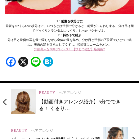
1：前髪を横分けに
前髪を8:2くらいの横分けに。いつもとは逆側で分けると、前髪がふんわりする。分け目は指
でざっくりとランダムにつくり、しっかりクセづけ。
2：斜め下で結ぶ
分け目と逆側の耳を髪で隠しながら全体の髪を集め、分け目と逆側の下位置でひとつに結
ぶ。表面の髪を引き出してくずし、後頭部にコームをオン。
知的美人な簡単アレンジ！ 【ひとつ結び】応用編2
Facebook
X
Line
Hatena
BEAUTY
ヘアアレンジ
【動画付きアレンジ紹介】5分ででき
る！ くるり…
BEAUTY
ヘアアレンジ