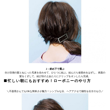
2：斜め下で選ぶ
分け目側の髪とねじった毛束を合わせて、ひとつに結ぶ。結んだら仮留めをはずし、表面の
髪をくずして。結び目の上あたりにクリップをオンしたら完成。
■忙しい朝にもおすすめ！ローポニーのやり方
＼不器用さんでもOKな簡単さが魅力！シンプルな分、ヘアアクセで個性を出すのも◎／