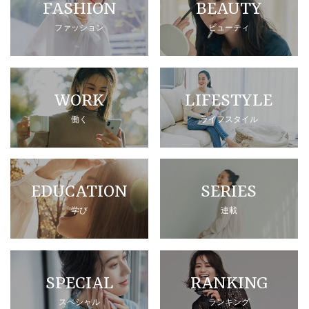
FASHION
BEAUTY
ファッション
ビューティ
WORK
LIFESTYLE
働く
ライフスタイル
EDUCATION
SERIES
学び
連載
SPECIAL
RANKING
スペシャル
ランキング