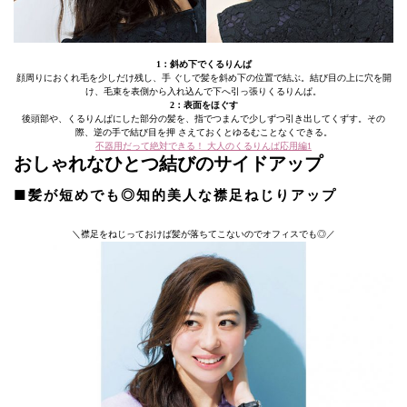
1：斜め下でくるりんぱ
顔周りにおくれ毛を少しだけ残し、手 ぐしで髪を斜め下の位置で結ぶ。結び目の上に穴を開
け、毛束を表側から入れ込んで下へ引っ張りくるりんぱ。
2：表面をほぐす
後頭部や、くるりんぱにした部分の髪を、指でつまんで少しずつ引き出してくずす。その
際、逆の手で結び目を押 さえておくとゆるむことなくできる。
不器用だって絶対できる！ 大人のくるりんぱ応用編1
おしゃれなひとつ結びのサイドアップ
■髪が短めでも◎知的美人な襟足ねじりアップ
＼襟足をねじっておけば髪が落ちてこないのでオフィスでも◎／