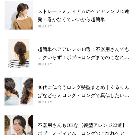
ストレートミディアムのヘアアレンジ15連
発！巻かなくていいから超簡単
BEAUTY
超簡単ヘアアレンジ13選！不器用さんでも
テクいらず！ボブ〜ロングまでのこなれヘ
BEAUTY
ア
40代に似合うロング髪型まとめ｜くるりん
ぱなどセミロング・ロングで真似したいア
BEAUTY
ラ...
不器用さんもOKな【髪型アレンジ22選】
ボブ、ミディアム、ロングのこなれヘア