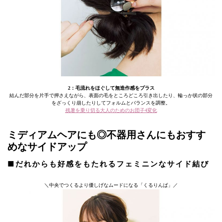
2：毛流れをほぐして無造作感をプラス
結んだ部分を片手で押さえながら、表面の毛をところどころ引き出したり、輪っか状の部分
をざっくり崩したりしてフォルムとバランスを調整。
残暑を乗り切る大人のためのお団子4変化
ミディアムヘアにも◎不器用さんにもおすす
めなサイドアップ
■だれからも好感をもたれるフェミニンなサイド結び
＼中央でつくるより優しげなムードになる「くるりんぱ」／