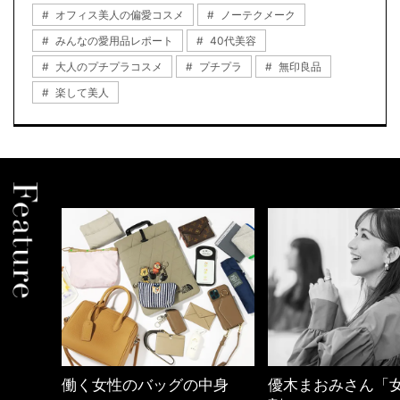
オフィス美人の偏愛コスメ
ノーテクメーク
みんなの愛用品レポート
40代美容
大人のプチプラコスメ
プチプラ
無印良品
楽して美人
中身
優木まおみさん「女の時間
【ワーママのきれ