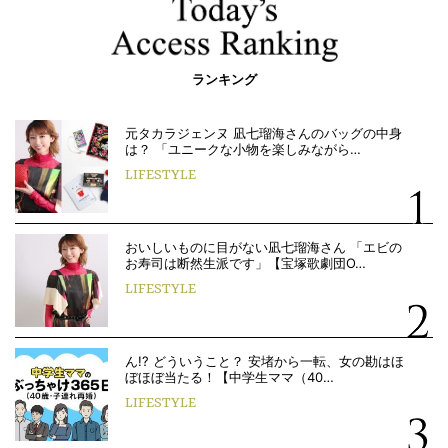
ランキング
元タカラジェンヌ 凪七瑠海さんのバッグの中身
は？ 「ユニークな小物を楽しみながら…
LIFESTYLE
おいしいものに目がない凪七瑠海さん 「エビの
お寿司は断然生派です」【宝塚歌劇団O…
LIFESTYLE
ん!? どういうこと？ 安堵から一転、女の勘はほ
ぼほぼ当たる！【中学生ママ（40…
LIFESTYLE