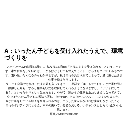
A：いったん子どもを受け入れたうえで、環境
づくりを
ステイホームの期間を経験し、私なりの結論は「ありのままを受け入れる」ということで
す。家で仕事をしていれば、子どもはどうしても甘えてくるし、からまりついてくるもので
す。追い払いたくなるのもわかりますが、私はそれを受け入れてしまって、膝に乗せたまま
仕事を続けたりします。
リモート会議であれば、たまに娘も入ってきて、、英語で「Hi !（ハーイ!）」と仕事仲間に
挨拶したりも。すると相手も状況を理解してくれるようになりますし、「いい子にして
る？」といったやりとりも生まれます。やがて、家からの仕事もあたりまえになってきて、
今ではだんだん子どもの興味も薄れてきたのか、あまりからみついてこなくなりました。
親が仕事をしている様子を見せられるのは、こうした状況がなければ実現しなかったこと。
それをポジティブにとらえ、ママの働いている姿を見せるいいチャンスととらえればいいと
思います。
写真／Shutterstock.com