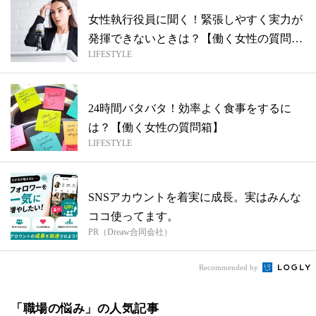
女性執行役員に聞く！緊張しやすく実力が
発揮できないときは？【働く女性の質問
LIFESTYLE
箱】
24時間バタバタ！効率よく食事をするに
は？【働く女性の質問箱】
LIFESTYLE
SNSアカウントを着実に成長。実はみんな
ココ使ってます。
PR（Dreaw合同会社）
Recommended by
「職場の悩み」の人気記事