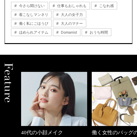
今さら聞けない
仕事もおしゃれも
こなれ感
着こなしマンネリ
大人の女子力
働く私にごほうび
大人のマナー
ほめられアイテム
Domanist
おうち時間
働く女性のバッグの中身
心地よくいられる