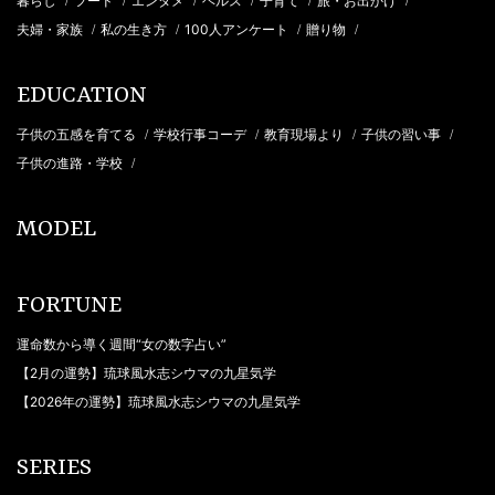
暮らし
フード
エンタメ
ヘルス
子育て
旅・お出かけ
/
/
/
/
/
/
夫婦・家族
私の生き方
100人アンケート
贈り物
/
/
/
/
EDUCATION
子供の五感を育てる
学校行事コーデ
教育現場より
子供の習い事
/
/
/
/
子供の進路・学校
/
MODEL
FORTUNE
運命数から導く週間“女の数字占い”
【2月の運勢】琉球風水志シウマの九星気学
【2026年の運勢】琉球風水志シウマの九星気学
SERIES