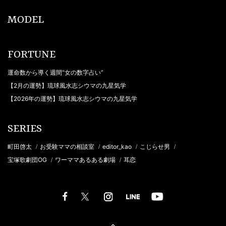
MODEL
FORTUNE
運命数から導く週間“女の数字占い”
【2月の運勢】琉球風水志シウマの九星気学
【2026年の運勢】琉球風水志シウマの九星気学
SERIES
町田啓太
お受験ママの相談室
editor_kao
こじらせ男
/
/
/
/
宝塚歌劇団OG
ワーママあるある劇場
耳恋
/
/