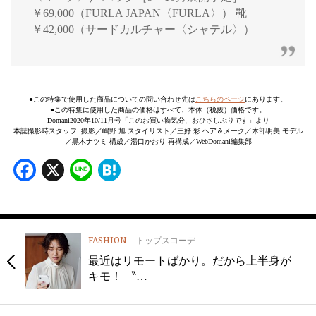
￥69,000（FURLA JAPAN〈FURLA〉） 靴
￥42,000（サードカルチャー〈シャテル〉）
●この特集で使用した商品についての問い合わせ先は
こちらのページ
にあります。
●この特集に使用した商品の価格はすべて、本体（税抜）価格です。
Domani2020年10/11月号「このお買い物気分、おひさしぶりです」より
本誌撮影時スタッフ: 撮影／嶋野 旭 スタイリスト／三好 彩 ヘア＆メーク／木部明美 モデル
／黒木ナツミ 構成／湯口かおり 再構成／WebDomani編集部
Facebook
X
Line
Hatena
FASHION
トップスコーデ
最近はリモートばかり。だから上半身が
キモ！ 〝…