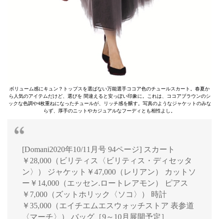
ボリューム感にキュン？トップスを選ばない万能選手ココア色のチュールスカート。春夏か
ら人気のアイテムだけど、選びを 間違えると安っぽい印象に。これは、ココアブラウンのシ
ックな色調や4枚重ねになったチュールが、リッチ感を醸す。写真のようなジャケットのみな
らず、厚手のニットやカジュアルなフーディとも相性よし。
[Domani2020年10/11月号 94ページ] スカート
￥28,000（ビリティス〈ビリティス・ディセッタ
ン〉） ジャケット￥47,000（レリアン） カットソ
ー￥14,000（エッセン.ロートレアモン） ピアス
￥7,000（ズットホリック〈ソコ〉） 時計
￥35,000（エイチエムエスウォッチストア 表参道
〈マーチ〉） バッグ［9～10月展開予定］