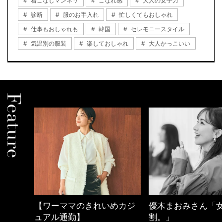
着こなしマンネリ
こなれ感
大人の女子力
診断
服のお手入れ
忙しくてもおしゃれ
仕事もおしゃれも
韓国
セレモニースタイル
気温別の服装
楽しておしゃれ
大人かっこいい
めカジ
優木まおみさん「女の時間
40代の小顔メイク
割。」