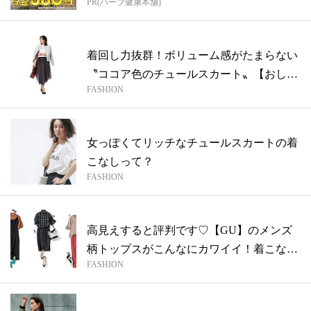
PR(ハーブ健康本舗)
着回し力抜群！ボリューム感がたまらない
〝ココア色のチュールスカート〟【おしゃ
FASHION
れプ...
女っぽくてリッチなチュールスカートの着
こなしって？
FASHION
高見えすると評判です♡【GU】のメンズ
柄トップスがこんなにカワイイ！着こなし
FASHION
実例...