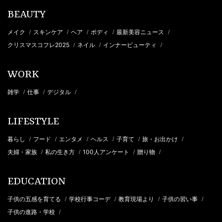
BEAUTY
メイク
スキンケア
ヘア
ボディ
最新美容ニュース
/
/
/
/
/
クリスマスコフレ2025
ネイル
インナービューティ
/
/
/
WORK
雑学
仕事
デジタル
/
/
/
LIFESTYLE
暮らし
フード
エンタメ
ヘルス
子育て
旅・お出かけ
/
/
/
/
/
/
夫婦・家族
私の生き方
100人アンケート
贈り物
/
/
/
/
EDUCATION
子供の五感を育てる
学校行事コーデ
教育現場より
子供の習い事
/
/
/
/
子供の進路・学校
/