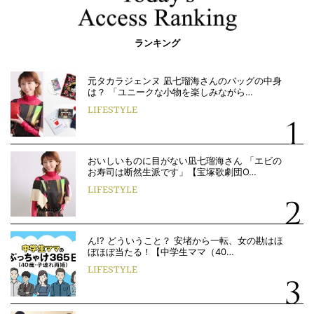
ランキング
元タカラジェンヌ 凪七瑠海さんのバッグの中身
は？ 「ユニークな小物を楽しみながら…
LIFESTYLE
おいしいものに目がない凪七瑠海さん 「エビの
お寿司は断然生派です」【宝塚歌劇団O…
LIFESTYLE
ん!? どういうこと？ 安堵から一転、女の勘はほ
ぼほぼ当たる！【中学生ママ（40…
LIFESTYLE