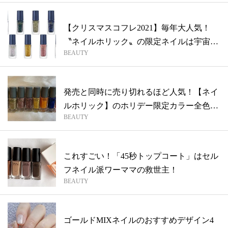
【クリスマスコフレ2021】毎年大人気！
〝ネイルホリック〟の限定ネイルは宇宙が
BEAUTY
テ...
発売と同時に売り切れるほど人気！【ネイ
ルホリック】のホリデー限定カラー全色見
BEAUTY
せま...
これすごい！「45秒トップコート」はセル
フネイル派ワーママの救世主！
BEAUTY
ゴールドMIXネイルのおすすめデザイン4