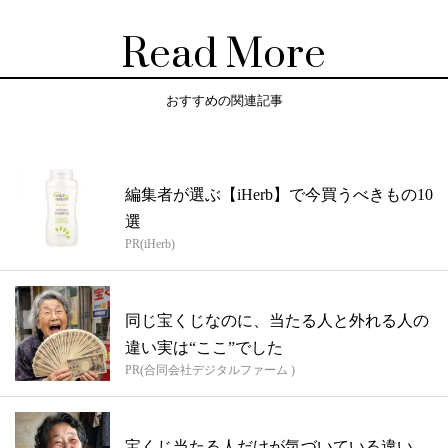
Read More
おすすめの関連記事
編集者が選ぶ【iHerb】で今買うべきもの10
選
PR(iHerb)
同じ宝くじなのに、当たる人と外れる人の
違い実は“ここ”でした
PR(合同会社デジタルファーム )
宝くじ当たる人だけが気づいている違い