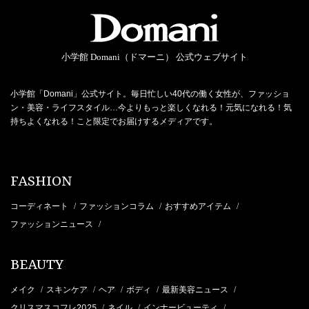
小学館 Domani（ドマーニ） 公式ウェブサイト
小学館「Domani」公式サイト。毎日忙しい40代の働く女性が、ファッショ
ン・美容・ライフスタイル…今よりもっと楽しくなれる！元気になれる！気
持ちよくなれる！こと限定でお届けするメディアです。
FASHION
コーディネート
ファッションコラム
おすすめアイテム
/
/
/
ファッションニュース
/
BEAUTY
メイク
スキンケア
ヘア
ボディ
最新美容ニュース
/
/
/
/
/
クリスマスコフレ2025
ネイル
インナービューティ
/
/
/