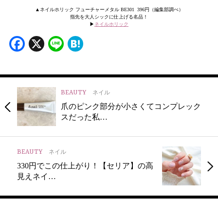
▲ネイルホリック フューチャーメタル BE301 396円（編集部調べ）
指先を大人シックに仕上げる名品！
▶︎
ネイルホリック
Facebook
X
Line
Hatena
BEAUTY
ネイル
爪のピンク部分が小さくてコンプレック
スだった私…
BEAUTY
ネイル
330円でこの仕上がり！【セリア】の高
見えネイ…