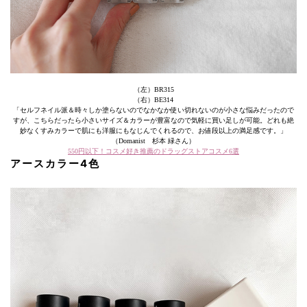
（左）BR315
（右）BE314
「セルフネイル派＆時々しか塗らないのでなかなか使い切れないのが小さな悩みだったので
すが、こちらだったら小さいサイズ＆カラーが豊富なので気軽に買い足しが可能。どれも絶
妙なくすみカラーで肌にも洋服にもなじんでくれるので、お値段以上の満足感です。」
（Domanist 杉本 緑さん）
550円以下！コスメ好き推薦のドラッグストアコスメ6選
アースカラー4色