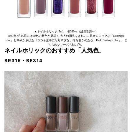
▲ネイルホリック 5mL 各330円（編集部調べ）
2021年7月16日には20色の新色が登場！ 大人の指先をきれいに見せるシックな「Nostalgic
color」と華やかさはありつつも派手になりすぎない落ち着きのある「Dark Fantasy color」、ど
ちらのシリーズも魅力的。
ネイルホリックのおすすめ「人気色」
BR315・BE314