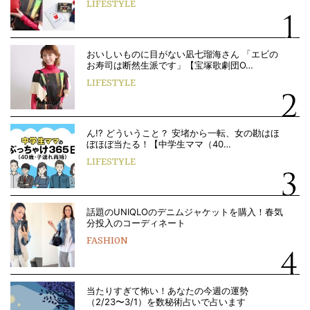
LIFESTYLE
おいしいものに目がない凪七瑠海さん 「エビの
お寿司は断然生派です」【宝塚歌劇団O…
LIFESTYLE
ん!? どういうこと？ 安堵から一転、女の勘はほ
ぼほぼ当たる！【中学生ママ（40…
LIFESTYLE
話題のUNIQLOのデニムジャケットを購入！春気
分投入のコーディネート
FASHION
当たりすぎて怖い！あなたの今週の運勢
（2/23〜3/1）を数秘術占いで占います