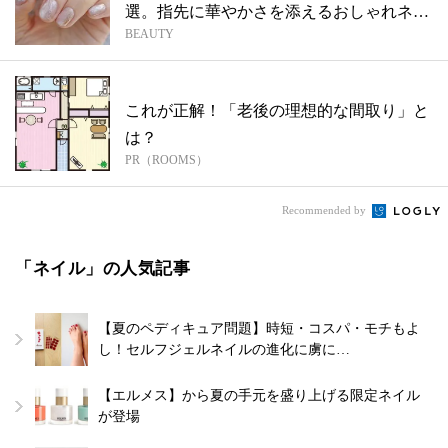
選。指先に華やかさを添えるおしゃれネイ
BEAUTY
ル
これが正解！「老後の理想的な間取り」と
は？
PR（ROOMS）
Recommended by
「ネイル」の人気記事
【夏のペディキュア問題】時短・コスパ・モチもよ
し！セルフジェルネイルの進化に虜に…
【エルメス】から夏の手元を盛り上げる限定ネイル
が登場