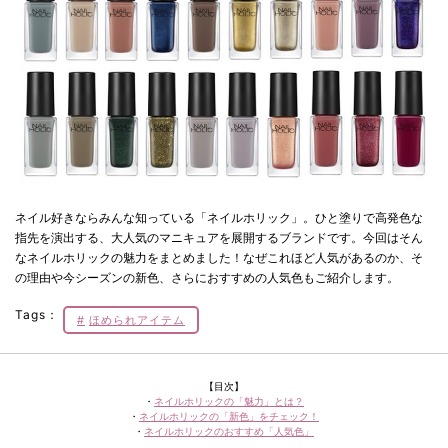
ネイル好きならみんな知っている「ネイルホリック」。ひと塗りで高発色な
指先を演出する、大人気のマニキュアを展開するブランドです。今回はそん
なネイルホリックの魅力をまとめました！なぜこれほど人気があるのか、そ
の理由や今シーズンの新色、さらにおすすめの人気色もご紹介します。
Tags：
ほめられアイテム
【目次】
・
ネイルホリックの「魅力」とは？
・
ネイルホリックの「新色」をチェック！
・
ネイルホリックのおすすめ「人気色」