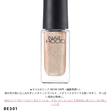
▲ネイルホリック BE340 330円（編集部調べ）
肌や爪の色になじみやすいメタリックゴールド。メタリックカラーでも使いやすく、今っぽ
い指先が簡単に。
指先だけで“高そうな女”に見せてくれる、ずるいネイルとは!?【“絶対的に老けない”女の秋メ
ーク4】
BE301