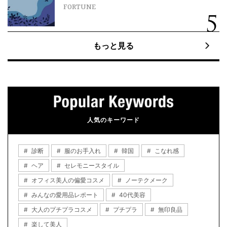
FORTUNE
もっと見る
人気のキーワード
診断
服のお手入れ
韓国
こなれ感
ヘア
セレモニースタイル
オフィス美人の偏愛コスメ
ノーテクメーク
みんなの愛用品レポート
40代美容
大人のプチプラコスメ
プチプラ
無印良品
楽して美人