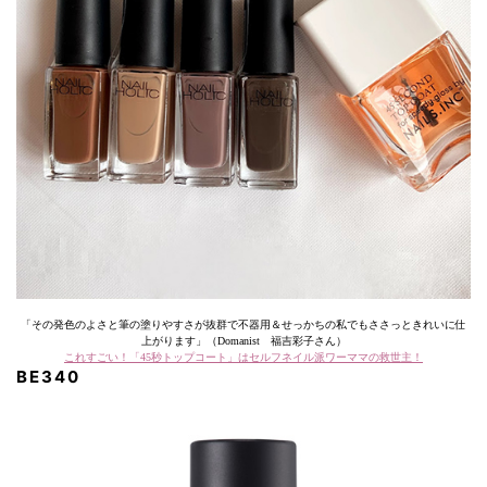
「その発色のよさと筆の塗りやすさが抜群で不器用＆せっかちの私でもささっときれいに仕
上がります」（Domanist 福吉彩子さん）
これすごい！「45秒トップコート」はセルフネイル派ワーママの救世主！
BE340