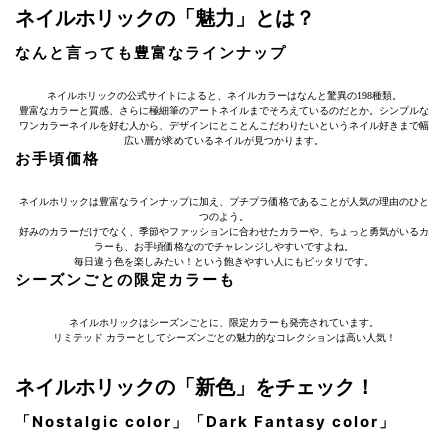
ネイルホリックの「魅力」とは？
なんと言っても豊富なラインナップ
ネイルホリックの公式サイトによると、ネイルカラーはなんと驚異の198種類。
豊富なカラーと質感、さらに極細筆のアートネイルまでそろえているのだとか。シンプルな
ワンカラーネイルを好む人から、デザインにとことんこだわりたいというネイル好きまで幅
広い層が求めているネイルが見つかります。
お手頃価格
ネイルホリックは豊富なラインナップに加え、プチプラ価格であることが人気の理由のひと
つのよう。
好みのカラーだけでなく、季節やファッションに合わせたカラーや、ちょっと勇気がいるカ
ラーも、お手頃価格なのでチャレンジしやすいですよね。
毎日違う色を楽しみたい！という飽きやすい人にもピッタリです。
シーズンごとの限定カラーも
ネイルホリックはシーズンごとに、限定カラーも発売されています。
リミテッド カラーとしてシーズンごとの魅力的なコレクションは高い人気！
ネイルホリックの「新色」をチェック！
「Nostalgic color」「Dark Fantasy color」