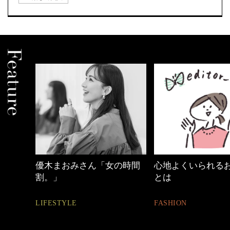
中身
優木まおみさん「女の時間
心地よくいられる
割。」
とは
LIFESTYLE
FASHION