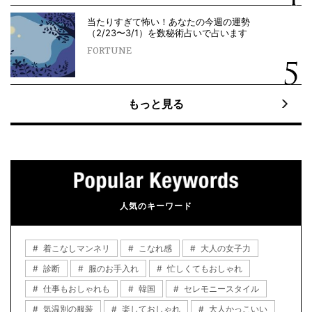
当たりすぎて怖い！あなたの今週の運勢
（2/23〜3/1）を数秘術占いで占います
FORTUNE
もっと見る
人気のキーワード
着こなしマンネリ
こなれ感
大人の女子力
診断
服のお手入れ
忙しくてもおしゃれ
仕事もおしゃれも
韓国
セレモニースタイル
気温別の服装
楽しておしゃれ
大人かっこいい