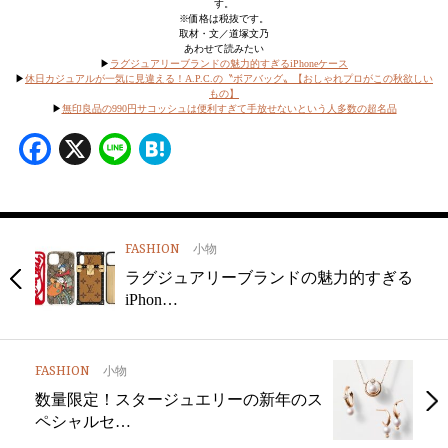
す。
※価格は税抜です。
取材・文／道塚文乃
あわせて読みたい
▶︎
ラグジュアリーブランドの魅力的すぎるiPhoneケース
▶
休日カジュアルが一気に見違える！A.P.C.の〝ボアバッグ〟【おしゃれプロがこの秋欲しい
もの】
▶
無印良品の990円サコッシュは便利すぎて手放せないという人多数の超名品
Facebook
X
Line
Hatena
FASHION
小物
ラグジュアリーブランドの魅力的すぎる
iPhon…
FASHION
小物
数量限定！スタージュエリーの新年のス
ペシャルセ…