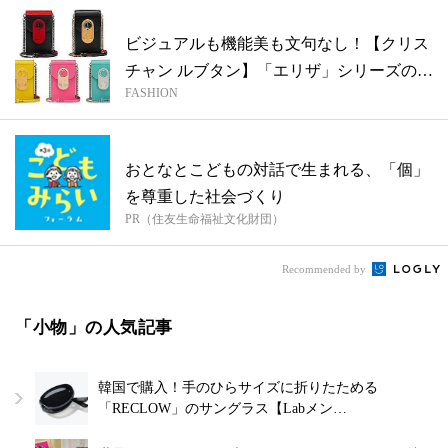
ビジュアルも機能美も文句なし！【クリス
チャン ルブタン】「エリザ」シリーズのス
FASHION
マ...
おとなとこどもの対話で生まれる、「個」
を尊重した社会づくり
PR（住友生命福祉文化財団）
Recommended by
「小物」の人気記事
韓国で購入！手のひらサイズに折りたためる
「RECLOW」のサングラス【Labメン…