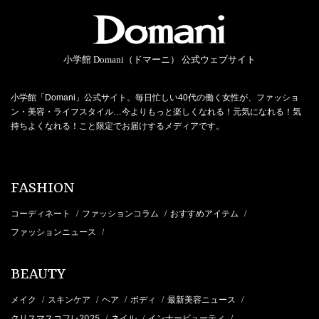
小学館 Domani（ドマーニ） 公式ウェブサイト
小学館「Domani」公式サイト。毎日忙しい40代の働く女性が、ファッショ
ン・美容・ライフスタイル…今よりもっと楽しくなれる！元気になれる！気
持ちよくなれる！こと限定でお届けするメディアです。
FASHION
コーディネート
ファッションコラム
おすすめアイテム
/
/
/
ファッションニュース
/
BEAUTY
メイク
スキンケア
ヘア
ボディ
最新美容ニュース
/
/
/
/
/
クリスマスコフレ2025
ネイル
インナービューティ
/
/
/