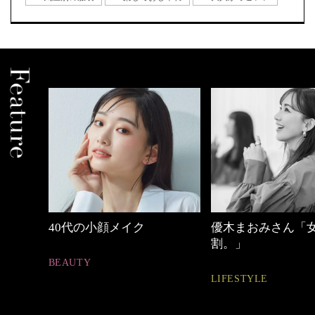
優木まおみさん「女の時間
【ワーママのきれ
割。」
ュアル通勤】
LIFESTYLE
FASHION