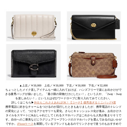
▲上左／￥50,000 上右／￥50,000 下左／￥50,000 下右／￥32,000
ちょっとしたメイク直しアイテムも一緒に入れておけば、ハンズフリーで楽にお出かけがで
きる優秀バッグが揃いました。「最小限の荷物だけにしたい！」という人や、「2way・3way
を楽しみたい！」という人はぜひワードローブに取り入れてみてください。
詳しくはこちら▶
外出もこれさえあればOK！【コーチ】優秀過ぎるミニバッグ4選
携帯電話に好きなチャームをつけるのが流行したときもありましたが、携帯電話のトレンド
の変化によって、つけるアクセサリーも変化。さらにキャッシュレス化が進み、お出かけス
タイルをスマートに&おしゃれにしてくれるスマホバッグはこれからも人気が集まりそうで
す。自分へのご褒美などにラグジュアリーブランドのスマホバッグを選んでみるのはいかが
ですか。
iPhoneケース
を展開しているブランドもあるのでリンクさせて使うのもおすすめで