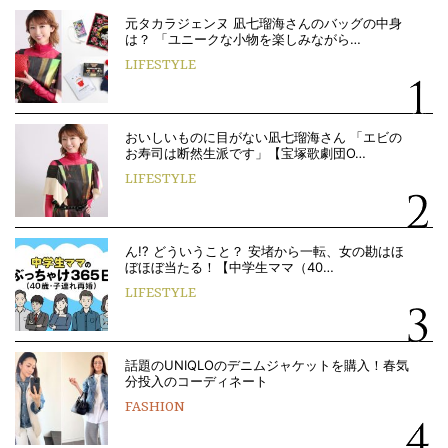
元タカラジェンヌ 凪七瑠海さんのバッグの中身
は？ 「ユニークな小物を楽しみながら…
LIFESTYLE
おいしいものに目がない凪七瑠海さん 「エビの
お寿司は断然生派です」【宝塚歌劇団O…
LIFESTYLE
ん!? どういうこと？ 安堵から一転、女の勘はほ
ぼほぼ当たる！【中学生ママ（40…
LIFESTYLE
話題のUNIQLOのデニムジャケットを購入！春気
分投入のコーディネート
FASHION