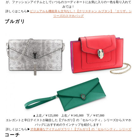
が、ファッションアイテムとしていつものコーディネートにお気に入りの一色を取り入れて
みては！
詳しくはこちら▶
ビジュアルも機能美も文句なし！【クリスチャン ルブタン】「エリザ」シ
リーズのスマホバッグ
ブルガリ
▲上左／￥125,000 上右／￥145,000 下／￥67,000
エレガントと辛口テイストが融合した【ブルガリ】の「セルペンティ」シリーズからスマホ
バッグにおすすめのラインナップを紹介します！
詳しくはこちら▶
才色兼備なアイテムがズラリ！【ブルガリ】の「セルペンティ」シリーズ
コーチ