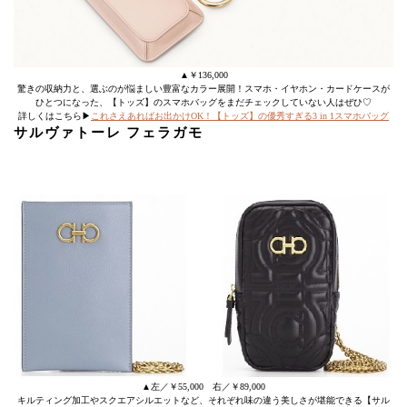
▲￥136,000
驚きの収納力と、選ぶのが悩ましい豊富なカラー展開！スマホ・イヤホン・カードケースが
ひとつになった、【トッズ】のスマホバッグをまだチェックしていない人はぜひ♡
詳しくはこちら▶
これさえあればお出かけOK！【トッズ】の優秀すぎる3 in 1スマホバッグ
サルヴァトーレ フェラガモ
▲左／￥55,000 右／￥89,000
キルティング加工やスクエアシルエットなど、それぞれ味の違う美しさが堪能できる【サル