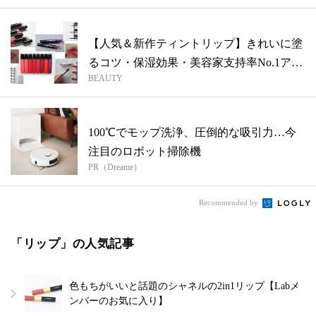
【人気＆新作ティントリップ】きれいに塗
るコツ・保湿効果・美容家支持率No.1ア
BEAUTY
イ...
100℃でモップ洗浄、圧倒的な吸引力…今
注目のロボット掃除機
PR（Dreame）
Recommended by
「リップ」の人気記事
色もちがいいと話題のシャネルの2in1リップ【Labメ
ンバーのお気に入り】