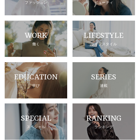
ファッション
ビューティ
WORK
LIFESTYLE
働く
ライフスタイル
EDUCATION
SERIES
学び
連載
SPECIAL
RANKING
スペシャル
ランキング