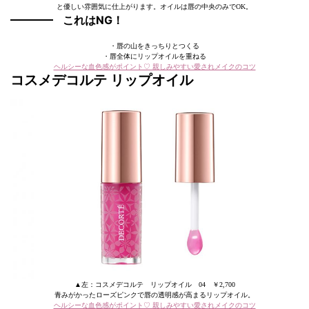
と優しい雰囲気に仕上がります。オイルは唇の中央のみでOK。
これはNG！
・唇の山をきっちりとつくる
・唇全体にリップオイルを重ねる
ヘルシーな血色感がポイント♡ 親しみやすい愛されメイクのコツ
コスメデコルテ リップオイル
▲左：コスメデコルテ リップオイル 04 ￥2,700
青みがかったローズピンクで唇の透明感が高まるリップオイル。
ヘルシーな血色感がポイント♡ 親しみやすい愛されメイクのコツ