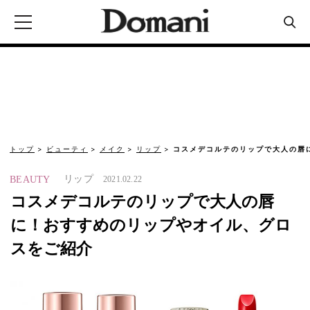
トップ
ビューティ
メイク
リップ
コスメデコルテのリップで大人の唇
リップ
BEAUTY
2021.02.22
コスメデコルテのリップで大人の唇
に！おすすめのリップやオイル、グロ
スをご紹介