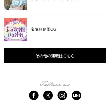
宝塚歌劇団OG
その他の連載はこちら