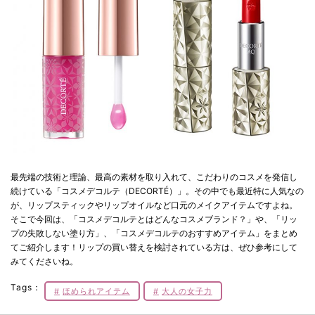
最先端の技術と理論、最高の素材を取り入れて、こだわりのコスメを発信し
続けている「コスメデコルテ（DECORTÉ）」。その中でも最近特に人気なの
が、リップスティックやリップオイルなど口元のメイクアイテムですよね。
そこで今回は、「コスメデコルテとはどんなコスメブランド？」や、「リッ
プの失敗しない塗り方」、「コスメデコルテのおすすめアイテム」をまとめ
てご紹介します！リップの買い替えを検討されている方は、ぜひ参考にして
みてくださいね。
Tags：
ほめられアイテム
大人の女子力