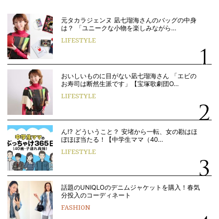
元タカラジェンヌ 凪七瑠海さんのバッグの中身
は？ 「ユニークな小物を楽しみながら…
LIFESTYLE
おいしいものに目がない凪七瑠海さん 「エビの
お寿司は断然生派です」【宝塚歌劇団O…
LIFESTYLE
ん!? どういうこと？ 安堵から一転、女の勘はほ
ぼほぼ当たる！【中学生ママ（40…
LIFESTYLE
話題のUNIQLOのデニムジャケットを購入！春気
分投入のコーディネート
FASHION