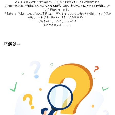
表記を間違えやすい四字熟語から、今回は【大義めいぶん】の問題です！
この四字熟語は、
“行動のよりどころとなる道理。また、事を起こすにあたっての根拠。„
と
いう意味を持ちます。
「名分」と「明文」のどちらかの言葉には、“事をするについての表向きの理由。„という意味
があり、それが【大義めいぶん】に入る漢字です。
どちらが正しいのでしょうか？？
気になる答えは・・・？
正解は…