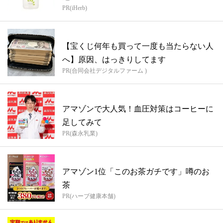
PR(iHerb)
【宝くじ何年も買って一度も当たらない人
へ】原因、はっきりしてます
PR(合同会社デジタルファーム )
アマゾンで大人気！血圧対策はコーヒーに
足してみて
PR(森永乳業)
アマゾン1位「このお茶ガチです」噂のお
茶
PR(ハーブ健康本舗)