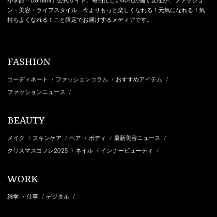
小学館「Domani」公式サイト。毎日忙しい40代の働く女性が、ファッショ
ン・美容・ライフスタイル…今よりもっと楽しくなれる！元気になれる！気
持ちよくなれる！こと限定でお届けするメディアです。
FASHION
コーディネート
ファッションコラム
おすすめアイテム
/
/
/
ファッションニュース
/
BEAUTY
メイク
スキンケア
ヘア
ボディ
最新美容ニュース
/
/
/
/
/
クリスマスコフレ2025
ネイル
インナービューティ
/
/
/
WORK
雑学
仕事
デジタル
/
/
/