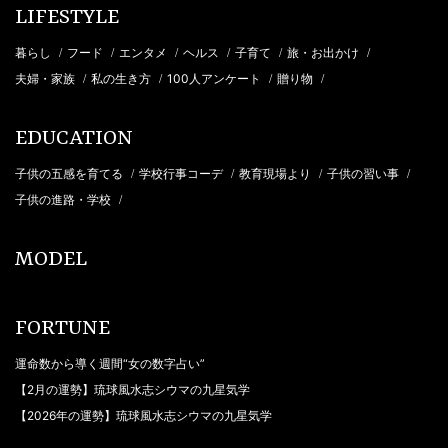
LIFESTYLE
暮らし
フード
エンタメ
ヘルス
子育て
旅・お出かけ
/
/
/
/
/
/
夫婦・家族
私の生き方
100人アンケート
贈り物
/
/
/
/
EDUCATION
子供の五感を育てる
学校行事コーデ
教育現場より
子供の習い事
/
/
/
/
子供の進路・学校
/
MODEL
FORTUNE
運命数から導く週間“女の数字占い”
【2月の運勢】琉球風水志シウマの九星気学
【2026年の運勢】琉球風水志シウマの九星気学