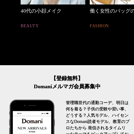
働く女性のバッグの中身
【ワーママのきれ
ュアル通勤】
FASHION
FASHION
【登録無料】
Domaniメルマガ会員募集中
管理職世代の通勤コーデ、明日は
何を着る？子供の受験や習い事、
どうする？人気モデル、ハイセン
スなDomani読者モデル、教育のプ
ロたちから 発信されるタイムリ