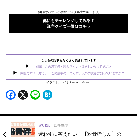
（引用すべて〈小学館 デジタル大辞泉〉より）
他にもチャレンジしてみる？
漢字クイズ一覧はコチラ
こちらの記事もたくさん読まれています
【別嬪】この漢字何と読む？ヒントはきれいな女性のこと
問題です！【尽く】←この漢字の「つくす」以外の読み方知っていますか？
イラスト／（C）Shutterstock.com
Facebook
X
Line
Hatena
WORK
四字熟語
迷わずに答えたい！【粉骨砕しん】の