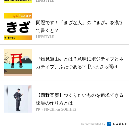
LIFESTYLE
問題です！「きざな人」の〝きざ〟を漢字
で書くと？
LIFESTYLE
〝物見遊山〟とは？意味にポジティブとネ
ガティブ、ふたつある!?【いまさら聞けな
い...
【西野亮廣】つくりたいものを追求できる
環境の作り方とは
PR（FINCHI on GOETHE）
Recommended by