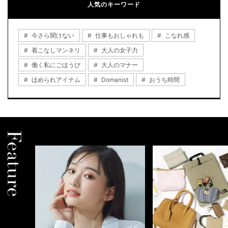
人気のキーワード
今さら聞けない
仕事もおしゃれも
こなれ感
着こなしマンネリ
大人の女子力
働く私にごほうび
大人のマナー
ほめられアイテム
Domanist
おうち時間