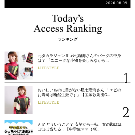
2026.08.09
ランキング
元タカラジェンヌ 凪七瑠海さんのバッグの中身
は？ 「ユニークな小物を楽しみながら…
LIFESTYLE
おいしいものに目がない凪七瑠海さん 「エビの
お寿司は断然生派です」【宝塚歌劇団O…
LIFESTYLE
ん!? どういうこと？ 安堵から一転、女の勘はほ
ぼほぼ当たる！【中学生ママ（40…