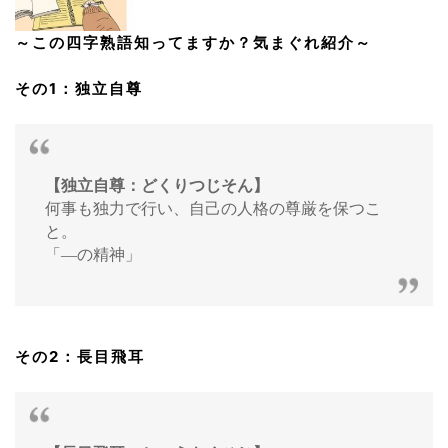
～この四字熟語知ってますか？気まぐれ紹介～
その1：独立自尊
【独立自尊：どくりつじそん】
何事も独力で行い、自己の人格の尊厳を保つこ
と。
「―の精神」
その2：長目飛耳