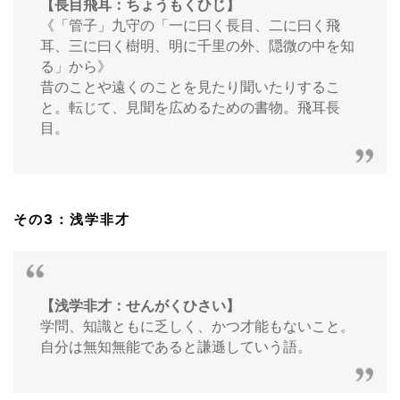
【長目飛耳：ちょうもくひじ】
《「管子」九守の「一に曰く長目、二に曰く飛
耳、三に曰く樹明、明に千里の外、隠微の中を知
る」から》
昔のことや遠くのことを見たり聞いたりするこ
と。転じて、見聞を広めるための書物。飛耳長
目。
その3：浅学非才
【浅学非才：せんがくひさい】
学問、知識ともに乏しく、かつ才能もないこと。
自分は無知無能であると謙遜していう語。