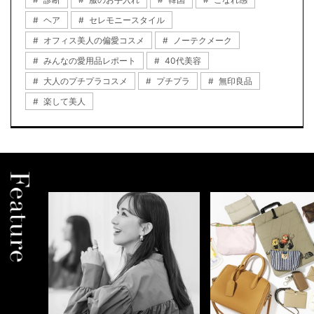
ヘア
セレモニースタイル
オフィス美人の偏愛コスメ
ノーテクメーク
みんなの愛用品レポート
40代美容
大人のプチプラコスメ
プチプラ
無印良品
楽して美人