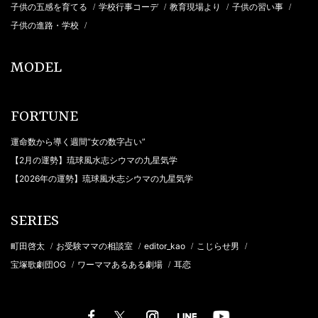
子供の五感を育てる
学校行事コーデ
教育現場より
子供の習い事
/
/
/
/
子供の進路・学校
/
MODEL
FORTUNE
運命数から導く週間“女の数字占い”
【2月の運勢】琉球風水志シウマの九星気学
【2026年の運勢】琉球風水志シウマの九星気学
SERIES
町田啓太
お受験ママの相談室
editor_kao
こじらせ男
/
/
/
/
宝塚歌劇団OG
ワーママあるある劇場
耳恋
/
/