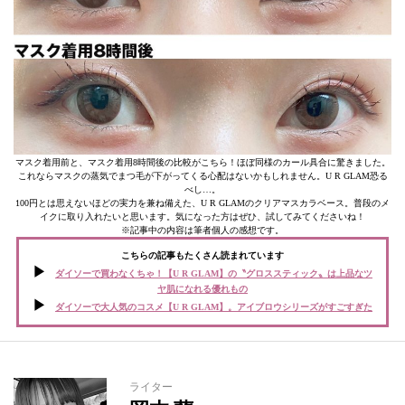
マスク着用前と、マスク着用8時間後の比較がこちら！ほぼ同様のカール具合に驚きました。
これならマスクの蒸気でまつ毛が下がってくる心配はないかもしれません。U R GLAM恐る
べし…。
100円とは思えないほどの実力を兼ね備えた、U R GLAMのクリアマスカラベース。普段のメ
イクに取り入れたいと思います。気になった方はぜひ、試してみてくださいね！
※記事中の内容は筆者個人の感想です。
こちらの記事もたくさん読まれています
ダイソーで買わなくちゃ！【U R GLAM】の〝グロススティック〟は上品なツ
ヤ肌になれる優れもの
ダイソーで大人気のコスメ【U R GLAM】。アイブロウシリーズがすごすぎた
ライター