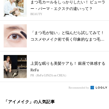
まつ毛カールをしっかりしたい！ ビューラ
ー・パーマ・エクステの違いって？
BEAUTY
「まつ毛が短い」と悩んだら試してみて！
コスメやメイク術で長く印象的なまつ毛を
目指...
上質な眠りも美髪ケアも！ 銀座で体感する
ReFa
PR（ReFa GINZA on CREA）
Recommended by
「アイメイク」の人気記事