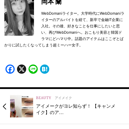
岡本 蘭
WebDomaniライター。大学時代にWebDomaniラ
イターのアルバイトを経て、新卒で金融IT企業に
入社。その後、好きなことを仕事にしたいと思
い、再びWebDomaniへ。おこもり美容と韓国ド
ラマにどハマり中。話題のアイテムはここぞとば
かりに試したくなってしまう超ミーハー女子。
Facebook
X
Line
Hatena
BEAUTY
アイメイク
アイメークがヨレ知らず！ 【キャンメ
イク】のア…