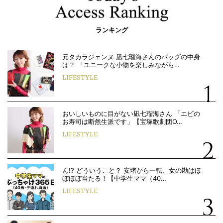
ランキング
元タカラジェンヌ 凪七瑠海さんのバッグの中身
は？ 「ユニークな小物を楽しみながら…
LIFESTYLE
おいしいものに目がない凪七瑠海さん 「エビの
お寿司は断然生派です」【宝塚歌劇団O…
LIFESTYLE
ん!? どういうこと？ 安堵から一転、女の勘はほ
ぼほぼ当たる！【中学生ママ（40…
LIFESTYLE