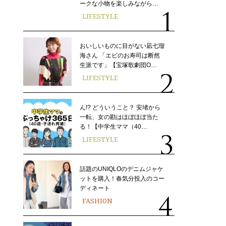
ークな小物を楽しみながら…
LIFESTYLE
おいしいものに目がない凪七瑠
海さん 「エビのお寿司は断然
生派です」【宝塚歌劇団O…
LIFESTYLE
ん!? どういうこと？ 安堵から
一転、女の勘はほぼほぼ当た
る！【中学生ママ（40…
LIFESTYLE
話題のUNIQLOのデニムジャケ
ットを購入！春気分投入のコー
ディネート
FASHION