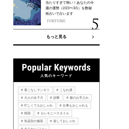
当たりすぎて怖い！あなたの今
週の運勢（2/23〜3/1）を数秘
術占いで占います
FORTUNE
もっと見る
人気のキーワード
着こなしマンネリ
こなれ感
大人の女子力
診断
服のお手入れ
忙しくてもおしゃれ
仕事もおしゃれも
韓国
セレモニースタイル
気温別の服装
楽しておしゃれ
大人かっこいい