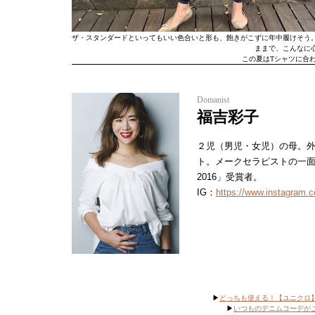
ザ・スタンダードといってもいい色合いと形も、飽きがこずに年中履けそう
ままで、こんなに
この夏はTシャツに合
Domanist
福吉彩子
２児（男児・女児）の母。外
ト。メークセラピストの一
2016」受賞者。
IG：
https://www.instagram.
▶︎
どっちも使える！【ユニクロ
▶︎
いつものデニムコーデが