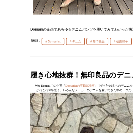
Domaniの企画であらゆるデニムパンツを履いてみてわかった
Tags：
Domanist
デニム
無印良品
福吉彩子
履き心地抜群！無印良品のデニ
Web Domaniでの企画「
Domanistの実録試着室
」で4社 計16本ものデニ
かれこれ30年近く、いろんなメーカーのデニムを履いてきた中の一つだ