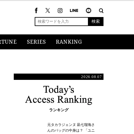
検索
RTUNE
SERIES
RANKING
2026.08.07
ランキング
元タカラジェンヌ 凪七瑠海さ
んのバッグの中身は？ 「ユニ