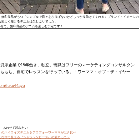
。無印良品がもつ「シンプルで日々をさりげないけどしっかり助けてくれる」ブランド・イメージの
心地よく履けるデニムは久しぶりでした。
わせて、無印良品のデニムを楽しむ予定です！
資系企業で15年働き、独立。現職はフリーのマーケティングコンサルタン
面ももち、自宅でレッスンを行っている。「ワーママ・オブ・ザ・イヤー
com/fuku44aya
あわせて読みたい
】のハイライズデニムをアラフォーワーママがはき比べ
こなれて見える〝シャツワンピース〟の魅力って？