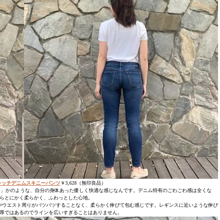
レッチデニムスキニーパンツ
￥3,628（無印良品）
る」かのような、自分の身体あった優しく快適な感じなんです。デニム特有のごわごわ感は全くな
らとにかく柔らかく、ふわっとした心地。
やウエスト周りがパツパツすることなく、柔らかく伸びて包む感じです。レギンスに近いような伸び
厚ではあるのでラインを広いすぎることはありません。