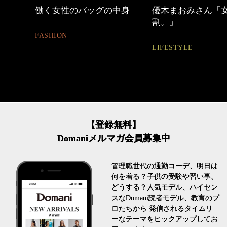
中身
優木まおみさん「女の時間
【ワーママのきれ
割。」
ュアル通勤】
LIFESTYLE
FASHION
【登録無料】
Domaniメルマガ会員募集中
管理職世代の通勤コーデ、明日は
何を着る？子供の受験や習い事、
どうする？人気モデル、ハイセン
スなDomani読者モデル、教育のプ
ロたちから 発信されるタイムリ
ーなテーマをピックアップしてお