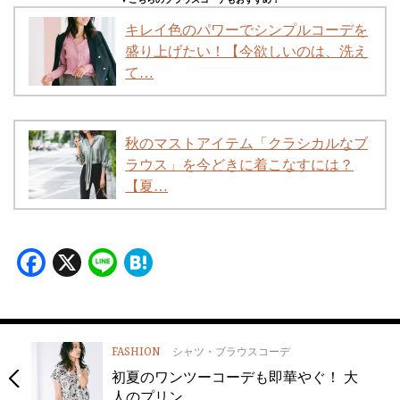
キレイ色のパワーでシンプルコーデを
盛り上げたい！【今欲しいのは、洗え
て…
秋のマストアイテム「クラシカルなブ
ラウス」を今どきに着こなすには？
【夏…
Facebook
X
Line
Hatena
FASHION
シャツ・ブラウスコーデ
初夏のワンツーコーデも即華やぐ！ 大
人のプリン…