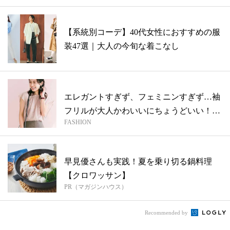
【系統別コーデ】40代女性におすすめの服
装47選｜大人の今旬な着こなし
エレガントすぎず、フェミニンすぎず…袖
フリルが大人かわいいにちょうどいい！
FASHION
【今欲...
早見優さんも実践！夏を乗り切る鍋料理
【クロワッサン】
PR（マガジンハウス）
Recommended by