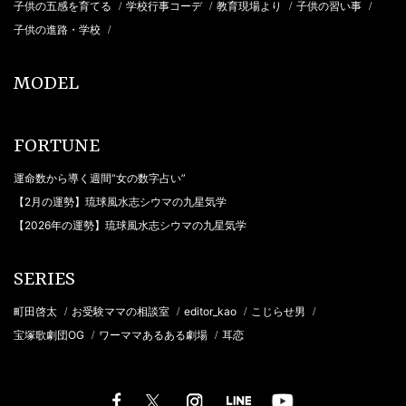
子供の五感を育てる
学校行事コーデ
教育現場より
子供の習い事
/
/
/
/
子供の進路・学校
/
MODEL
FORTUNE
運命数から導く週間“女の数字占い”
【2月の運勢】琉球風水志シウマの九星気学
【2026年の運勢】琉球風水志シウマの九星気学
SERIES
町田啓太
お受験ママの相談室
editor_kao
こじらせ男
/
/
/
/
宝塚歌劇団OG
ワーママあるある劇場
耳恋
/
/