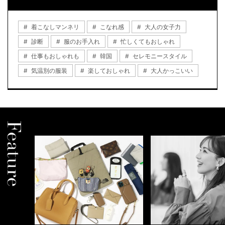
着こなしマンネリ
こなれ感
大人の女子力
診断
服のお手入れ
忙しくてもおしゃれ
仕事もおしゃれも
韓国
セレモニースタイル
気温別の服装
楽しておしゃれ
大人かっこいい