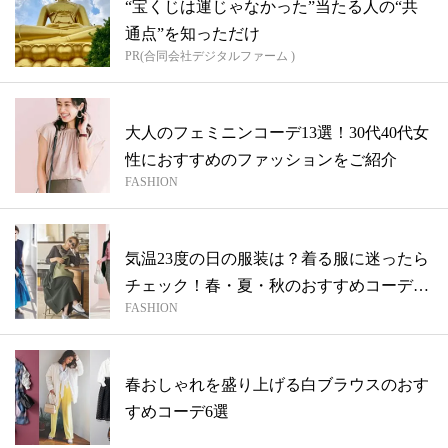
“宝くじは運じゃなかった”当たる人の“共
通点”を知っただけ
PR(合同会社デジタルファーム )
大人のフェミニンコーデ13選！30代40代女
性におすすめのファッションをご紹介
FASHION
気温23度の日の服装は？着る服に迷ったら
チェック！春・夏・秋のおすすめコーデ
FASHION
30...
春おしゃれを盛り上げる白ブラウスのおす
すめコーデ6選