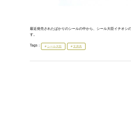
最近発売されたばかりのシールの中から、シール大臣イチオシのも
す。
Tags：
シール大臣
文房具