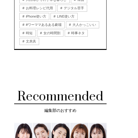
お料理レシピ代用
デジタル苦手
iPhone使い方
LINE使い方
#ワーママあるある劇場
大人かっこいい
時短
女の時間割
時事ネタ
文房具
Recommended
編集部のおすすめ