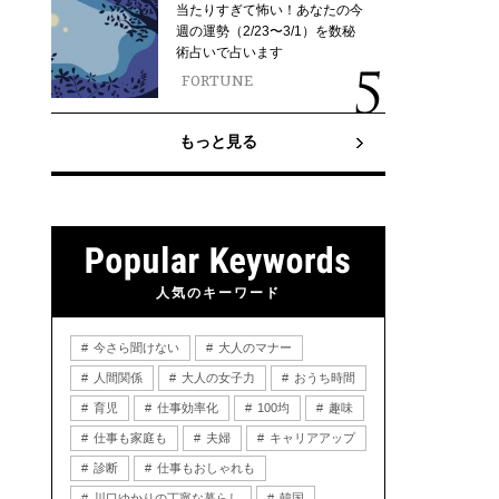
当たりすぎて怖い！あなたの今
週の運勢（2/23〜3/1）を数秘
術占いで占います
FORTUNE
もっと見る
人気のキーワード
今さら聞けない
大人のマナー
人間関係
大人の女子力
おうち時間
育児
仕事効率化
100均
趣味
仕事も家庭も
夫婦
キャリアアップ
診断
仕事もおしゃれも
川口ゆかりの丁寧な暮らし
韓国