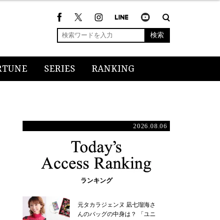
検索
RTUNE
SERIES
RANKING
2026.08.06
ランキング
元タカラジェンヌ 凪七瑠海さ
んのバッグの中身は？ 「ユニ