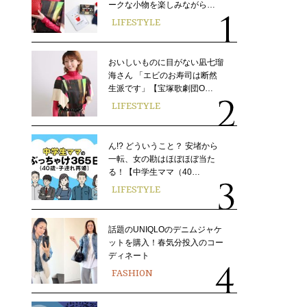
ークな小物を楽しみながら…
LIFESTYLE
おいしいものに目がない凪七瑠
海さん 「エビのお寿司は断然
生派です」【宝塚歌劇団O…
LIFESTYLE
ん!? どういうこと？ 安堵から
一転、女の勘はほぼほぼ当た
る！【中学生ママ（40…
LIFESTYLE
話題のUNIQLOのデニムジャケ
ットを購入！春気分投入のコー
ディネート
FASHION