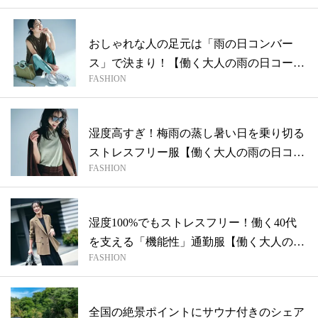
おしゃれな人の足元は「雨の日コンバー
ス」で決まり！【働く大人の雨の日コー
FASHION
デ】
湿度高すぎ！梅雨の蒸し暑い日を乗り切る
ストレスフリー服【働く大人の雨の日コー
FASHION
デ】
湿度100%でもストレスフリー！働く40代
を支える「機能性」通勤服【働く大人の
FASHION
雨...
全国の絶景ポイントにサウナ付きのシェア