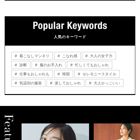
人気のキーワード
着こなしマンネリ
こなれ感
大人の女子力
診断
服のお手入れ
忙しくてもおしゃれ
仕事もおしゃれも
韓国
セレモニースタイル
気温別の服装
楽しておしゃれ
大人かっこいい