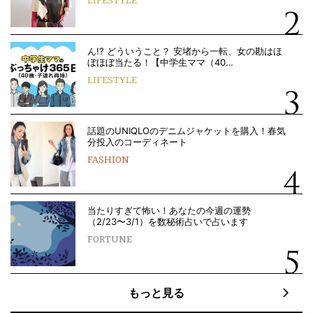
LIFESTYLE
ん!? どういうこと？ 安堵から一転、女の勘はほ
ぼほぼ当たる！【中学生ママ（40…
LIFESTYLE
話題のUNIQLOのデニムジャケットを購入！春気
分投入のコーディネート
FASHION
当たりすぎて怖い！あなたの今週の運勢
（2/23〜3/1）を数秘術占いで占います
FORTUNE
もっと見る