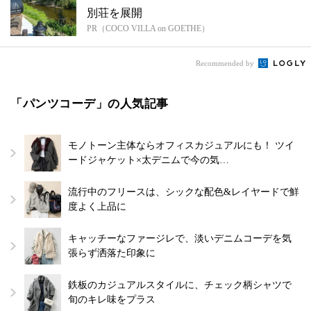
別荘を展開
PR（COCO VILLA on GOETHE）
Recommended by
「パンツコーデ」の人気記事
モノトーン主体ならオフィスカジュアルにも！ ツイ
ードジャケット×太デニムで今の気…
流行中のフリースは、シックな配色&レイヤードで鮮
度よく上品に
キャッチーなファージレで、淡いデニムコーデを気
張らず洒落た印象に
鉄板のカジュアルスタイルに、チェック柄シャツで
旬のキレ味をプラス