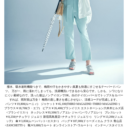
撥水、吸水速乾機能つきで、梅雨や汗をかきやすい真夏も快適にすごせるテーパードパン
ツ。 万が一、雨に濡れてしまっても、洗濯機洗いできるから安心です。しかも、シワになり
にくい素材なので、洗った後はノンアイロンでOK。白のナイロンパーカでトップスをカバー
すれば、雨対策は万全！ 梅雨の蒸し暑さを感じさせない、涼感コーデが完成します。
パンツ￥19,800(ルーニィ) ジャケット￥45,100(THIRD MAGAZINE<THIRD MAGAZINE>)
ブラウス￥18,700(ラ・エフ) ピアス￥26,400(ブランイリス エストネーション六本木ヒルズ店
<ブランイリス>) ネックレス￥93,500(ウノアエレ ジャパン<ウノアエレ>) ブレスレット
￥8,250(ナチュラリ ジュエリ 新宿髙島屋店<ナチュラリ ジュエリ>) リング￥13,200(ジュエ
ッテ) 傘￥3,850(ムーンバット<エスタ>) バッグ￥187,000(ドゥーズィエム クラス 青山店
<ZANCHETTI>) 靴￥9,680(ラルート オンラインストア<ラルート>) インナー／スタイリス