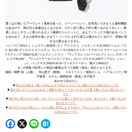
驚くほど軽いエアーウェイト素材を使った、イージーパンツ。自宅洗いできるうえ速乾機能
があるので、雨の日も気兼ねなくはけます。小さく折り畳んで持ち運べるのもうれしい。風
通しがよくサラッと着られるカノコ素材のジャケットに、あえてリラックス感のあるパンツ
を合わせて、大人の余裕を感じさせて！ バッグにもPVC加工が施されているので、荷物が濡
れる心配もありません。
パンツ￥7,920(エミ ニュウマン新宿店<エミ アトリエ>) ジャケット￥20,900(ビームス ハウ
ス 丸の内<デミルクス ビームス>) Tシャツ￥5,830(ユナイテッドアローズ グリーンレーベル
リラクシング 自由が丘店<ジムフレックス>) 〝ウノアエレシルバーコレクション〟のネック
レス￥99,000・〝ワンエーアールバイウノアエレ〟のバングル￥16,500(ウノアエレ ジャパ
ン) バッグ￥31,900(PEACH<ヴィオラドーロ>) 靴￥2,490(GU)
●この特集で使用した商品の価格はすべて総額（税込）表記となります。
撮影／嶋野 旭（人物）、寺山恵子（静物） スタイリスト／城長さくら ヘア＆メイク／神
戸春美 モデル／牧野紗弥 構成／木戸恵子
あわせて読みたい
▶︎
雨の日何着る？働く40代におすすめの３スタイル【働く大人の雨の日コーデ】
▶︎
雨の日にサラッとはおれる！通勤もOKなアウタースタイル3選【働く大人の雨の日コー
デ】
▶︎
雨の日に頼りがちな黒。ALLブラックでも重たく見せない方法、あります！【働く大人の
雨の日コーデ】
▶︎
雨の日でも白が着たい！そんな働く40代におすすめの「汚れにくい白コーデ」【働く大人
の雨の日コーデ】
Facebook
X
Line
Hatena