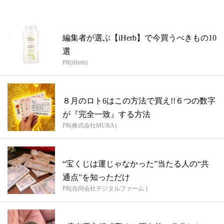
編集者が選ぶ【iHerb】で今買うべきもの10
選
PR(iHerb)
８月のロト6はこの方法で買え!!６つの数字
が『完全一致』する方法
PR(株式会社MURA)
“宝くじは運じゃなかった”当たる人の“共
通点”を知っただけ
PR(合同会社デジタルファーム )