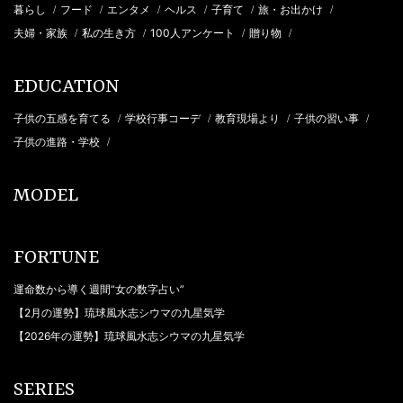
暮らし
フード
エンタメ
ヘルス
子育て
旅・お出かけ
/
/
/
/
/
/
夫婦・家族
私の生き方
100人アンケート
贈り物
/
/
/
/
EDUCATION
子供の五感を育てる
学校行事コーデ
教育現場より
子供の習い事
/
/
/
/
子供の進路・学校
/
MODEL
FORTUNE
運命数から導く週間“女の数字占い”
【2月の運勢】琉球風水志シウマの九星気学
【2026年の運勢】琉球風水志シウマの九星気学
SERIES