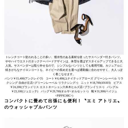
トレンチコート使われることの多い、撥水性のある素材を使ったサスペンダー付きパンツ。
ややハイウエストのタックテーパードデザインは、体型を選ばずスタイルアップできると大
人気。サスペンダーは取り外せるので、シンプルなパンツとしても着用可能。カジュアルに
傾きがちなナイロンコートも、ネイビーの長め丈を選べば通勤服に合わせやすく、大人っぽ
く着こなせます。
パンツ￥15,400(アンクレイヴ) コート￥6,490(ユナイテッドアローズ グリーンレーベル リラ
クシング 自由が丘店<グリーンレーベル リラクシング>) ニット￥18,700(ANAYI) ピアス
￥24,200(ブランイリス エストネーション六本木ヒルズ店<ブランイリス>) バングル
￥23,100(ジュエッテ) バッグ￥29,700(オルサ<オルセット>) 靴￥31,900(ベイジュ
<PIPPICHIC>)
コンパクトに畳めて出張にも便利！〝エミ アトリエ〟
のウォッシャブルパンツ