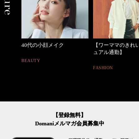
【ワーママのきれいめカジ
優木まおみさん「
ュアル通勤】
割。」
FASHION
LIFESTYLE
【登録無料】
Domaniメルマガ会員募集中