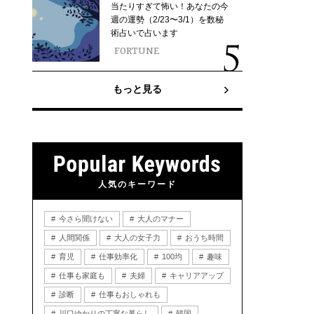
当たりすぎて怖い！あなたの今
週の運勢（2/23〜3/1）を数秘
術占いで占います
FORTUNE
もっと見る
人気のキーワード
今さら聞けない
大人のマナー
人間関係
大人の女子力
おうち時間
育児
仕事効率化
100均
趣味
仕事も家庭も
夫婦
キャリアアップ
診断
仕事もおしゃれも
川口ゆかりの丁寧な暮らし
韓国