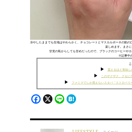
冷やしたままでも生地はやわらかく、チョコレートとマスカルポーネの餡の
楽しめます。まさに
甘党の私からしても甘めだったので、ブラックのコーヒーやカ
※記事中
こ
震えるほど美味し
このザクザク、クセに
ファミマでしか買えないスタバ「ストロベリー
Facebook
X
Line
Hatena
LIFESTYLE
スイーツ