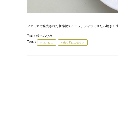
ファミマで発売された新感覚スイーツ、ティラミスたい焼き！ 
Text：
鈴木みなみ
Tags：
コンビニ
働く私にごほうび