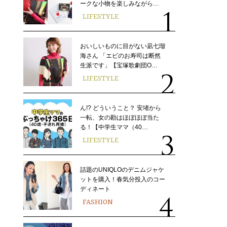
ークな小物を楽しみながら…
LIFESTYLE
おいしいものに目がない凪七瑠
海さん 「エビのお寿司は断然
生派です」【宝塚歌劇団O…
LIFESTYLE
ん!? どういうこと？ 安堵から
一転、女の勘はほぼほぼ当た
る！【中学生ママ（40…
LIFESTYLE
話題のUNIQLOのデニムジャケ
ットを購入！春気分投入のコー
ディネート
FASHION