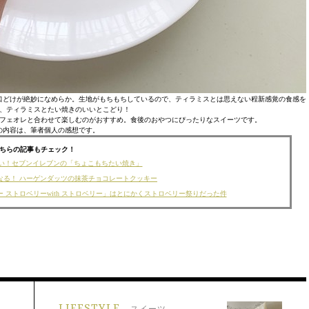
口どけが絶妙になめらか。生地がもちもちしているので、ティラミスとは思えない程新感覚の食感を
、ティラミスとたい焼きのいいとこどり！
フェオレと合わせて楽しむのがおすすめ。食後のおやつにぴったりなスイーツです。
の内容は、筆者個人の感想です。
ちらの記事もチェック！
い！セブンイレブンの「ちょこもちたい焼き」
なる！ ハーゲンダッツの抹茶チョコレートクッキー
 ストロベリーwith ストロベリー」はとにかくストロベリー祭りだった件
LIFESTYLE
スイーツ