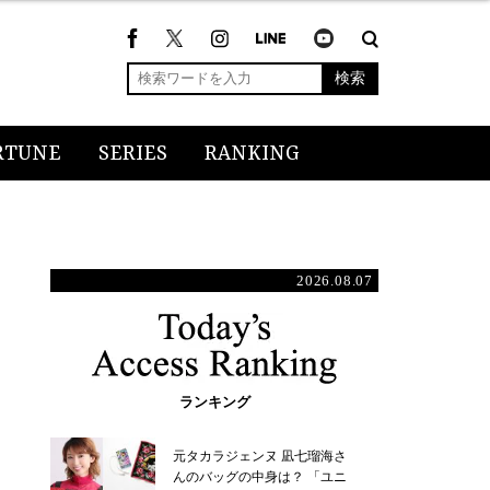
検索
RTUNE
SERIES
RANKING
2026.08.07
ランキング
元タカラジェンヌ 凪七瑠海さ
んのバッグの中身は？ 「ユニ