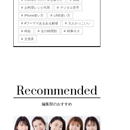
お料理レシピ代用
デジタル苦手
iPhone使い方
LINE使い方
#ワーママあるある劇場
大人かっこいい
時短
女の時間割
時事ネタ
文房具
Recommended
編集部のおすすめ