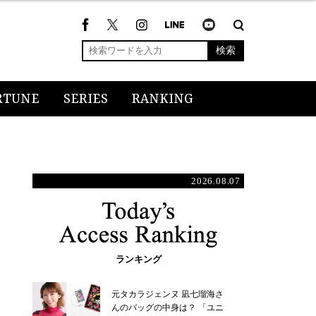
検索
RTUNE
SERIES
RANKING
2026.08.07
ランキング
元タカラジェンヌ 凪七瑠海さ
んのバッグの中身は？ 「ユニ