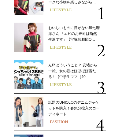
ークな小物を楽しみながら…
LIFESTYLE
おいしいものに目がない凪七瑠
海さん 「エビのお寿司は断然
生派です」【宝塚歌劇団O…
LIFESTYLE
ん!? どういうこと？ 安堵から
一転、女の勘はほぼほぼ当た
る！【中学生ママ（40…
LIFESTYLE
話題のUNIQLOのデニムジャケ
ットを購入！春気分投入のコー
ディネート
FASHION