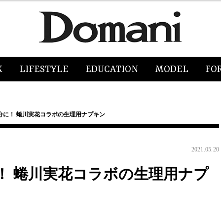
K
LIFESTYLE
EDUCATION
MODEL
FO
分に！ 蜷川実花コラボの生理用ナプキン
2021.05.20
！ 蜷川実花コラボの生理用ナプ