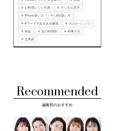
お料理レシピ代用
デジタル苦手
iPhone使い方
LINE使い方
#ワーママあるある劇場
大人かっこいい
時短
女の時間割
時事ネタ
文房具
Recommended
編集部のおすすめ