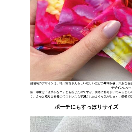
個包装のデザインは、蜷川実花さんらしい眩しいほどの
華やかさ
。大胆な色
デザイン
になっ
第一印象は「派手かな？」とも感じたのですが、実際に持ち歩いてみるとそ
く、
さっと取り出せる
のでストレスも
半減
されたような気がします。憂鬱で
ポーチにもすっぽりサイズ