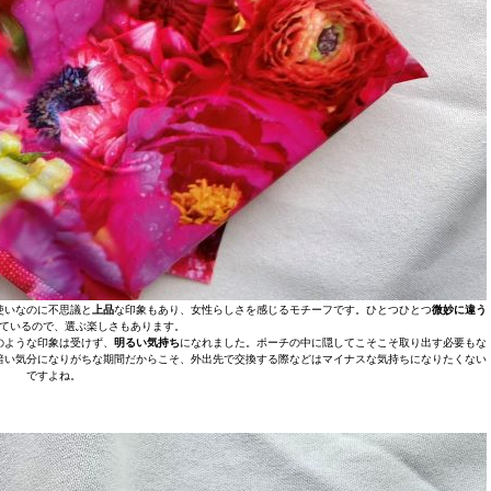
使いなのに不思議と
上品
な印象もあり、女性らしさを感じるモチーフです。ひとつひとつ
微妙に違う
ているので、選ぶ楽しさもあります。
のような印象は受けず、
明るい気持ち
になれました。ポーチの中に隠してこそこそ取り出す必要もな
暗い気分になりがちな期間だからこそ、外出先で交換する際などはマイナスな気持ちになりたくない
ですよね。