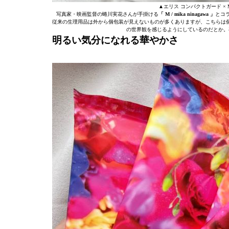
▲エリス コンパクトガード × M /
写真家・映画監督の蜷川実花さんが手掛ける
「 M / mika ninagawa 」
とコ
従来の生理用品は外から個包装が見えないものが多くありますが、こちらは
の世界観を感じるようにしているのだとか。
明るい気分になれる華やかさ