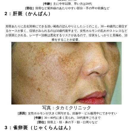
［年齢］
主に中年以降、早い方は20代
［部位］
頬骨など紫外線のあたりやすい部分・手の甲や前腕など
2：肝斑（かんぱん）
頬骨あたりに左右対称にできる淡い褐色のぼんやりとしたシミのこと。30～40歳代に発症す
るケースが多く、症状がみられるのは50歳代後半まで。女性ホルモンの乱れやストレスなど
が原因とされる。レーザー治療は悪化するリスクがあるので、症状をしっかりと見極め、治
療をすることが必要。
写真：タカミクリニック
［原因］
女性ホルモンが大きく関与する。妊娠中・ピル服用中にできやすい
［年齢］
30～40代に多く見られ、50代後半ごろまで
［部位］
頬骨上・頬・鼻の下・額・口周りなど
3：雀卵斑（じゃくらんはん）