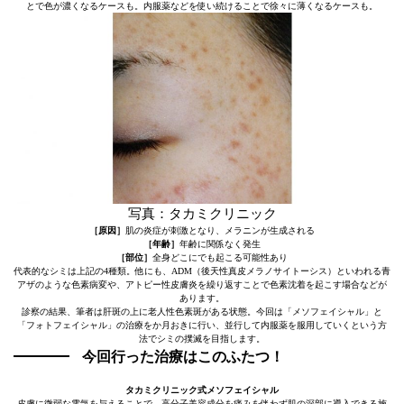
とで色が濃くなるケースも。内服薬などを使い続けることで徐々に薄くなるケースも。
写真：タカミクリニック
［原因］
肌の炎症が刺激となり、メラニンが生成される
［年齢］
年齢に関係なく発生
［部位］
全身どこにでも起こる可能性あり
代表的なシミは上記の4種類。他にも、ADM（後天性真皮メラノサイトーシス）といわれる青
アザのような色素病変や、アトピー性皮膚炎を繰り返すことで色素沈着を起こす場合などが
あります。
診察の結果、筆者は肝斑の上に老人性色素斑がある状態。今回は「メソフェイシャル」と
「フォトフェイシャル」の治療をか月おきに行い、並行して内服薬を服用していくという方
法でシミの撲滅を目指します。
今回行った治療はこのふたつ！
タカミクリニック式メソフェイシャル
皮膚に微弱な電気を与えることで、高分子美容成分を痛みを伴わず肌の深部に導入できる施