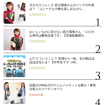
元タカラジェンヌ 凪七瑠海さんのバッグの中身
は？ 「ユニークな小物を楽しみながら…
LIFESTYLE
おいしいものに目がない凪七瑠海さん 「エビの
お寿司は断然生派です」【宝塚歌劇団O…
LIFESTYLE
ん!? どういうこと？ 安堵から一転、女の勘はほ
ぼほぼ当たる！【中学生ママ（40…
LIFESTYLE
話題のUNIQLOのデニムジャケットを購入！春気
分投入のコーディネート
FASHION