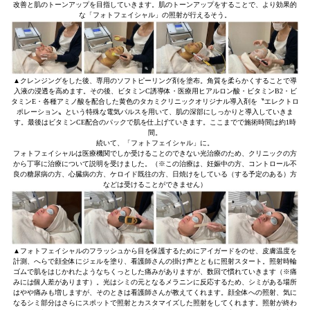
改善と肌のトーンアップを目指していきます。肌のトーンアップをすることで、より効果的
な「フォトフェイシャル」の照射が行えるそう。
▲クレンジングをした後、専用のソフトピーリング剤を塗布。角質を柔らかくすることで導
入液の浸透を高めます。その後、ビタミンC誘導体・医療用ヒアルロン酸・ビタミンB2・ビ
タミンE・各種アミノ酸を配合した黄色のタカミクリニックオリジナル導入剤を〝エレクトロ
ポレーション〟という特殊な電気パルスを用いて、肌の深部にしっかりと導入していきま
す。最後はビタミンCE配合のパックで肌を仕上げていきます。ここまでで施術時間は約1時
間。
続いて、「フォトフェイシャル」に。
フォトフェイシャルは医療機関でしか受けることのできない光治療のため、クリニックの方
から丁寧に治療について説明を受けました。（※この治療は、妊娠中の方、コントロール不
良の糖尿病の方、心臓病の方、ケロイド既往の方、日焼けをしている（する予定のある）方
などは受けることができません）
▲フォトフェイシャルのフラッシュから目を保護するためにアイガードをのせ、皮膚温度を
計測、へらで顔全体にジェルを塗り、看護師さんの掛け声とともに照射スタート。照射時輪
ゴムで肌をはじかれたようなちくっとした痛みがありますが、数回で慣れていきます（※痛
みには個人差があります）。光はシミの元となるメラニンに反応するため、シミがある場所
はやや痛みも増しますが、そのときは看護師さんが教えてくれます。顔全体への照射、気に
なるシミ部分はさらにスポットで照射とカスタマイズした照射をしてくれます。照射が終わ