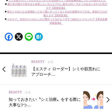
▶︎
シミを取りたい！そもそもシミができる原因って？美容皮膚科医にアレコレ聞きました
▶︎
夏の毛穴開きや黒ずみを改善したいならケアのし過ぎはNG！今すぐやめるべき8つの毛穴
ケア【医師監修】
▶︎
肌のくすみになる原因知ってる？夏にやってくるくすみの原因やケア方法、美容のプロが
教えます【医師監修】
▶︎
そのケア、目元のちりめんじわに繋がってるかも？今すぐ始めたいスキンケア【美容皮膚
科医監修】
Facebook
X
Line
Hatena
BEAUTY
シミ
【エスティ ローダー】シミや肌荒れに
アプローチ…
BEAUTY
シミ
知っておきたい〝シミ治療〟をする際に
大事な3つ…