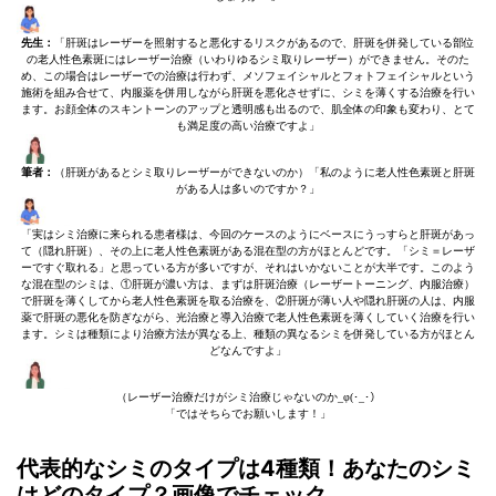
先生：
「肝斑はレーザーを照射すると悪化するリスクがあるので、肝斑を併発している部位
の老人性色素斑にはレーザー治療（いわりゆるシミ取りレーザー）ができません。そのた
め、この場合はレーザーでの治療は行わず、メソフェイシャルとフォトフェイシャルという
施術を組み合せて、内服薬を併用しながら肝斑を悪化させずに、シミを薄くする治療を行い
ます。お顔全体のスキントーンのアップと透明感も出るので、肌全体の印象も変わり、とて
も満足度の高い治療ですよ」
筆者：
（肝斑があるとシミ取りレーザーができないのか）「私のように老人性色素斑と肝斑
がある人は多いのですか？」
「実はシミ治療に来られる患者様は、今回のケースのようにベースにうっすらと肝斑があっ
て（隠れ肝斑）、その上に老人性色素斑がある混在型の方がほとんどです。「シミ＝レーザ
ーですぐ取れる」と思っている方が多いですが、それはいかないことが大半です。このよう
な混在型のシミは、①肝斑が濃い方は、まずは肝斑治療（レーザートーニング、内服治療）
で肝斑を薄くしてから老人性色素斑を取る治療を、②肝斑が薄い人や隠れ肝斑の人は、内服
薬で肝斑の悪化を防ぎながら、光治療と導入治療で老人性色素斑を薄くしていく治療を行い
ます。シミは種類により治療方法が異なる上、種類の異なるシミを併発している方がほとん
どなんですよ」
（レーザー治療だけがシミ治療じゃないのか_φ(･_･）
「ではそちらでお願いします！」
代表的なシミのタイプは4種類！あなたのシミ
はどのタイプ？画像でチェック