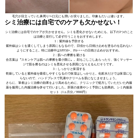
毛穴が目立っていた鼻周り〜口元にも潤いが戻りました。印象もだいぶ違います。
シミ治療には自宅でのケアも欠かせない！
シミ治療には自宅でのケアが欠かせません。シミを悪化させないためにも、以下の3つのこと
は治療と並行して必ず行うことをおすすめします。
1：紫外線を予防する
紫外線はシミを濃くしてしまう原因にもなるので、日頃から日焼け止めを塗るのを忘れない
ようにすること。特に治療中はSPF50+、PA++++の日焼け止めがおすすめ。
2：肌への摩擦を避ける
合言葉は〝スキンケアは肌への摩擦を最小限に〟。顔もごしごしあらったり、強くマッサー
ジで肌を擦るのはシミを悪化させる原因になりえるんだそうです。
3：しっかりと保湿する
乾燥していると紫外線を吸収しやすくなるので保湿はしっかりと。化粧水だけでは保湿にな
らないので、ハンドプレスで乳液やクリームを肌になじませましょう。
さらに、筆者はシミ治療の効果をより高めるために、クリニックで処方していただいた内服
薬を服用した内服治療を併せて行いました。肝斑の改善やシミ予防にも効果的。シミ内服薬
セット（1ヵ月分／9900円）