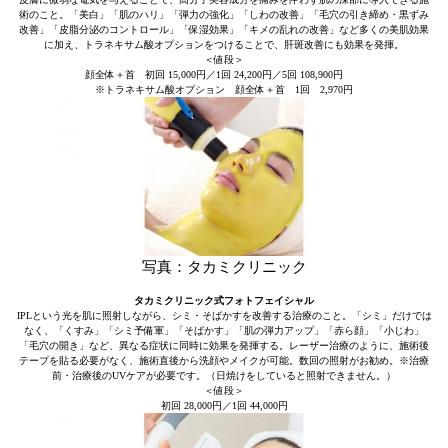
術のこと。「美白」「肌のハリ」「弾力の強化」「しわの改善」「毛穴の引き締め・黒ずみ
改善」「皮脂分泌のコントロール」「保湿効果」「キメの乱れの改善」など多くの美肌効果
に加え、トラネキサム酸オプションをつけることで、肝斑改善にも効果を発揮。
＜値段＞
顔全体＋首 初回 15,000円／1回 24,200円／5回 108,900円
※トラネキサム酸オプション 顔全体＋首 1回 2,970円
写真：タカミクリニック
タカミクリニック式フォトフェイシャル
IPLという光を肌に照射しながら、シミ・そばかすを改善する治療のこと。「シミ」だけでは
なく、「くすみ」「シミ予備軍」「そばかす」「肌の弾力アップ」「赤ら顔」「小じわ」
「毛穴の開き」など、異なる症状に同時に効果を発揮する。レーザー治療のように、施術後
テープを貼る必要がなく、施術直後から洗顔やメイクが可能。数回の照射がお勧め。※治療
前・治療後のUVケアが必要です。（日焼けをしていると照射できません。）
＜値段＞
初回 28,000円／1回 44,000円