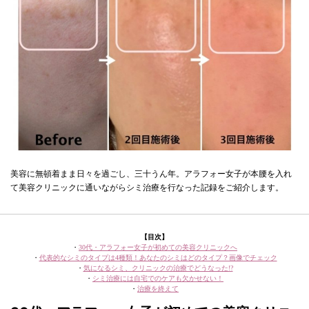
美容に無頓着まま日々を過ごし、三十うん年。アラフォー女子が本腰を入れ
て美容クリニックに通いながらシミ治療を行なった記録をご紹介します。
【目次】
・
30代・アラフォー女子が初めての美容クリニックへ
・
代表的なシミのタイプは4種類！あなたのシミはどのタイプ？画像でチェック
・
気になるシミ、クリニックの治療でどうなった!?
・
シミ治療には自宅でのケアも欠かせない！
・
治療を終えて