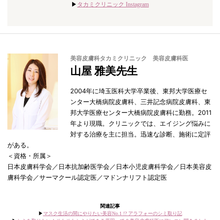
▶︎
タカミクリニック Instagram
美容皮膚科タカミクリニック 美容皮膚科医
山屋 雅美先生
2004年に埼玉医科大学卒業後、東邦大学医療セ
ンター大橋病院皮膚科、三井記念病院皮膚科、東
邦大学医療センター大橋病院皮膚科に勤務。2011
年より現職。クリニックでは、エイジング悩みに
対する治療を主に担当。迅速な診断、施術に定評
がある。
＜資格・所属＞
日本皮膚科学会／日本抗加齢医学会／日本小児皮膚科学会／日本美容皮
膚科学会／サーマクール認定医／マドンナリフト認定医
関連記事
▶︎
マスク生活の間にやりたい美容No.1 !? アラフォーのシミ取り記