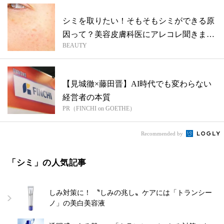
シミを取りたい！そもそもシミができる原
因って？美容皮膚科医にアレコレ聞きまし
BEAUTY
た
【見城徹×藤田晋】AI時代でも変わらない
経営者の本質
PR（FINCHI on GOETHE）
Recommended by
「シミ」の人気記事
しみ対策に！ 〝しみの兆し〟ケアには「トランシー
ノ」の美白美容液