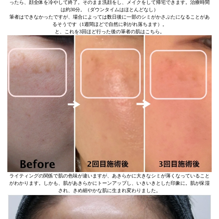
ったら、顔全体を冷やして終了。そのまま洗顔をし、メイクをして帰宅できます。治療時間
は約30分。（ダウンタイムはほとんどなし）
筆者はできなかったですが、場合によっては数日後に一部のシミがかさぶたになることがあ
るそうです（1週間ほどで自然に剥がれ落ちます）。
と、これを3回ほど行った後の筆者の肌はこちら。
ライティングの関係で肌の色味が違いますが、あきらかに大きなシミが薄くなっていること
がわかります。しかも、肌があきらかにトーンアップし、いきいきとした印象に。肌が保湿
され、きめ細やかな肌に生まれ変わりました。