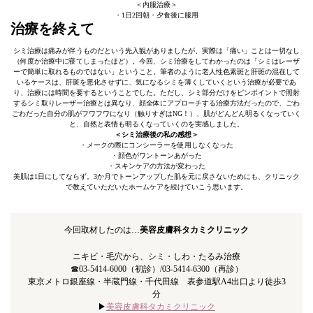
＜内服治療＞
・1日2回朝・夕食後に服用
治療を終えて
シミ治療は痛みが伴うものだという先入観がありましたが、実際は「痛い」ことは一切なし
（何度か治療中に寝てしまったほど）。今回、シミ治療をしてわかったのは「シミはレーザ
ーで簡単に取れるものではない」ということ。筆者のように老人性色素斑と肝斑の混在して
いるケースは、肝斑を悪化させずに、気になるシミを薄くしていくという治療が必要であ
り、治療には時間を要するということでした。ただし、シミ部分だけをピンポイントで照射
するシミ取りレーザー治療とは異なり、顔全体にアプローチする治療方法だったので、ごわ
ごわだった自分の肌がフワフワになり（触りすぎはNG！）、肌がどんどん明るくなっていく
と、自然と表情も明るくなっていくのを実感しました。
＜シミ治療後の私の感想＞
・メークの際にコンシーラーを使用しなくなった
・顔色がワントーンあがった
・スキンケアの方法が変わった
美肌は1日にしてならず。3か月でトーンアップした肌を元に戻さないためにも、クリニック
で教えていただいたホームケアを続けていこう思います。
今回取材したのは…
美容皮膚科タカミクリニック
ニキビ・毛穴から、シミ・しわ・たるみ治療
☎03-5414-6000（初診）/03-5414-6300（再診）
東京メトロ銀座線・半蔵門線・千代田線 表参道駅A4出口より徒歩3
分
▶︎
美容皮膚科タカミクリニック