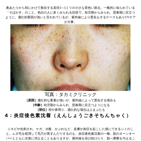
鼻あたりから頬にかけて散在する直径3～5ミリの小さな茶色い斑点。一般的に知られている
「そばかす」のこと。色白の人に多くみられる症状で、幼児期からみられ、思春期に目立つ
ように。遺伝的要因が強いと言われているが、紫外線により悪化もするケースもありUVケア
が大事。
写真：タカミクリニック
［原因］
遺伝的な要素が強いが、紫外線によって悪化する場合も
［年齢］
幼児期からみられ、思春期に目立つようになる
［部位］
頬や鼻周り、遺伝的な場合は上まぶたも
4：炎症後色素沈着（えんしょうごきそちんちゃく）
ニキビや虫刺され、ケガ、火傷、かぶれなど、皮膚が炎症を起こした後にできるシミのこ
と。ムダ毛を処理して毛穴が黒ずんだりするのも、炎症後色素沈着の一種。肌のターンオー
バーとともに次第に消えることもありますが、紫外線を浴び続けたり、肌へ摩擦を与えるこ