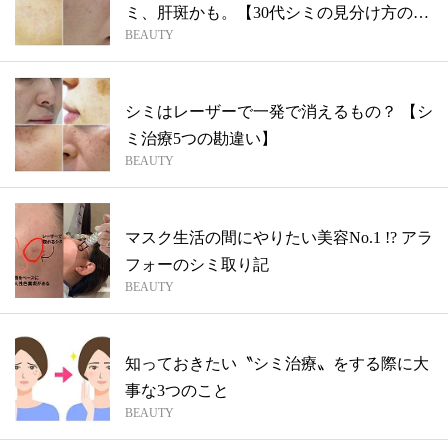
ミ、肝斑かも。【30代シミの見分け方の
BEAUTY
コ...
シミはレーザーで一発で消えるもの？ 【シ
ミ治療5つの勘違い】
BEAUTY
マスク生活の間にやりたい美容No.1 !? アラ
フォーのシミ取り記
BEAUTY
知っておきたい〝シミ治療〟をする際に大
事な3つのこと
BEAUTY