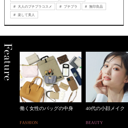
大人のプチプラコスメ
プチプラ
無印良品
楽して美人
中身
40代の小顔メイク
【ワーママのきれ
ュアル通勤】
BEAUTY