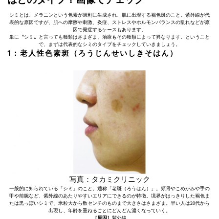
シミとは、メラニンという色素が過剰に生成され、肌に出現する褐色斑のこと。紫外線が代
表的な原因ですが、肌への摩擦や刺激、炎症、ストレスやホルモンバランスの乱れなどが原
因で発症するケースもあります。
単に〝シミ〟と言っても種類はさまざま、治療もその種類によって異なります。ということ
で、まずは代表的なシミのタイプをチェックしていきましょう。
1：老人性色素斑（ろうじんせいしきそはん）
写真：タカミクリニック
一般的に知られている「シミ」のこと。通称「老斑（ろうはん）」。頬骨やこめかみや手の
甲や前腕など、紫外線のあたりやすいエリアにできるのが特徴。境界がはっきりした褐色ま
たは黒っぽいシミで、米粒大から数センチのものまで大きさはさまざま。早い人は20代から
出現し、年齢を重ねるごとにどんどん濃くなっていく。
［原因］
紫外線