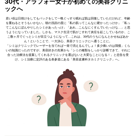
30代・アラフォー女子が初めての美容クリニ
ックへ
若い頃は日焼けをしてもパックをして一晩ぐっすり眠れば肌は回復していただけれど、年齢
を重ねるとそうもいかない。朝の洗顔の度に「私の肌ってこんなに硬かったっけか」「私っ
てこんなにぼんやりしたシミがあったっけ」「あれ…こんなにくすんでいたっけな…」と思
うようになっていました。しかも、マスク生活で肌がこすれて炎症を起こしているのか、こ
こ数ヶ月でぐっとシミが目立つようになって…これは、30代のうちになんとかせねばあか
ん！ということで、一大決心、美容クリニックにへ通うことに。
「シミはクリニックでレーザーを当てれば一発で消えるんでしょ！多少痛いのは我慢」くら
いの知識だったのですが、美容好きの先輩から「シミの種類をしっかり診断できて、それに
合った治療法を提案してくれるクリニックを選ばないと大変なことになる！」と忠告を受
け、シミ治療に定評のある表参道にある「美容皮膚科タカミクリニック」へ。