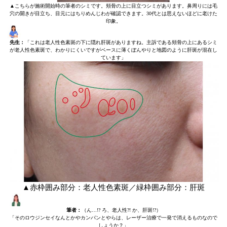
▲こちらが施術開始時の筆者のシミです。頬骨の上に目立つシミがあります。鼻周りには毛
穴の開きが目立ち、目元にはちりめんじわが確認できます。30代とは思えないほどに老けた
印象。
先生：
「これは老人性色素斑の下に隠れ肝斑がありますね。主訴である頬骨の上にあるシミ
が老人性色素斑で、わかりにくいですがベースに薄くぼんやりと地図のように肝斑が混在し
ています」
▲赤枠囲み部分：老人性色素斑／緑枠囲み部分：肝斑
筆者：
（ん…!? ろ、老人性?! か、肝斑!?）
「そのロウジンセイなんとかやカンパンとやらは、レーザー治療で一発で消えるものなので
しょうか？」